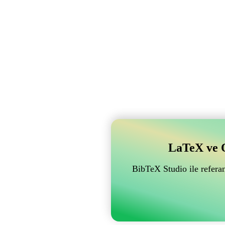
LaTeX ve Ov
BibTeX Studio ile referan