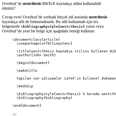
Overleaf’de
uestcthesis
BibTeX kaynakça stilini kullanabilir
misiniz?
Cevap evet! Overleaf’de yerleşik birçok stil arasında
uestcthesis
kaynakça stili de bulunmaktadır. Bu stili kullanmak için tex
belgenizde
yazın veya
\bibliographystyle{uestcthesis}
Overleaf’de yeni bir belge için aşağıdaki örneği kullanın:
\documentclass
{
article
}
\usepackage
[
utf8
]{
inputenc
}
\title
{uestcthesis kaynakça stilini kullanan Bib
\author
{John Smith}
\begin
{
document
}
\maketitle
Yapılan son çalışmalar LaTeX'in bilimsel doküman
\medskip
\bibliographystyle
{uestcthesis} 
% burada uestcth
\bibliography
{bibliography}
\end
{
document
}