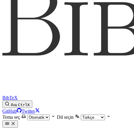
BibTeX
Ara
Ctrl
K
GitHub
Twitter
Tema seç
Dil seçin