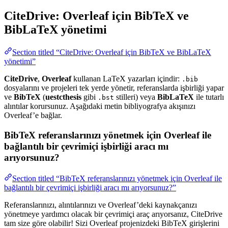
CiteDrive: Overleaf için BibTeX ve
BibLaTeX yönetimi
Section titled “CiteDrive: Overleaf için BibTeX ve BibLaTeX
yönetimi”
CiteDrive
,
Overleaf
kullanan LaTeX yazarları içindir:
.bib
dosyalarını ve projeleri tek yerde yönetir, referanslarda işbirliği yapar
ve
BibTeX
(
uestcthesis
gibi
stilleri) veya
BibLaTeX
ile tutarlı
.bst
alıntılar korursunuz. Aşağıdaki metin bibliyografya akışınızı
Overleaf’e bağlar.
BibTeX referanslarınızı yönetmek için Overleaf ile
bağlantılı bir çevrimiçi işbirliği aracı mı
arıyorsunuz?
Section titled “BibTeX referanslarınızı yönetmek için Overleaf ile
bağlantılı bir çevrimiçi işbirliği aracı mı arıyorsunuz?”
Referanslarınızı, alıntılarınızı ve Overleaf’deki kaynakçanızı
yönetmeye yardımcı olacak bir çevrimiçi araç arıyorsanız, CiteDrive
tam size göre olabilir! Sizi Overleaf projenizdeki BibTeX girişlerini