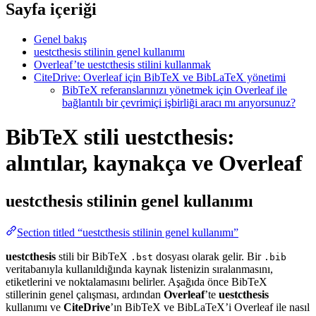
Sayfa içeriği
Genel bakış
uestcthesis stilinin genel kullanımı
Overleaf’te uestcthesis stilini kullanmak
CiteDrive: Overleaf için BibTeX ve BibLaTeX yönetimi
BibTeX referanslarınızı yönetmek için Overleaf ile
bağlantılı bir çevrimiçi işbirliği aracı mı arıyorsunuz?
BibTeX stili uestcthesis:
alıntılar, kaynakça ve Overleaf
uestcthesis
stilinin genel kullanımı
Section titled “uestcthesis stilinin genel kullanımı”
uestcthesis
stili bir BibTeX
dosyası olarak gelir. Bir
.bst
.bib
veritabanıyla kullanıldığında kaynak listenizin sıralanmasını,
etiketlerini ve noktalamasını belirler. Aşağıda önce BibTeX
stillerinin genel çalışması, ardından
Overleaf
’te
uestcthesis
kullanımı ve
CiteDrive
’ın BibTeX ve BibLaTeX’i Overleaf ile nasıl