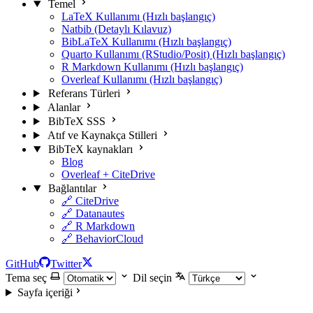
Temel
LaTeX Kullanımı (Hızlı başlangıç)
Natbib (Detaylı Kılavuz)
BibLaTeX Kullanımı (Hızlı başlangıç)
Quarto Kullanımı (RStudio/Posit) (Hızlı başlangıç)
R Markdown Kullanımı (Hızlı başlangıç)
Overleaf Kullanımı (Hızlı başlangıç)
Referans Türleri
Alanlar
BibTeX SSS
Atıf ve Kaynakça Stilleri
BibTeX kaynakları
Blog
Overleaf + CiteDrive
Bağlantılar
🔗 CiteDrive
🔗 Datanautes
🔗 R Markdown
🔗 BehaviorCloud
GitHub
Twitter
Tema seç
Dil seçin
Sayfa içeriği