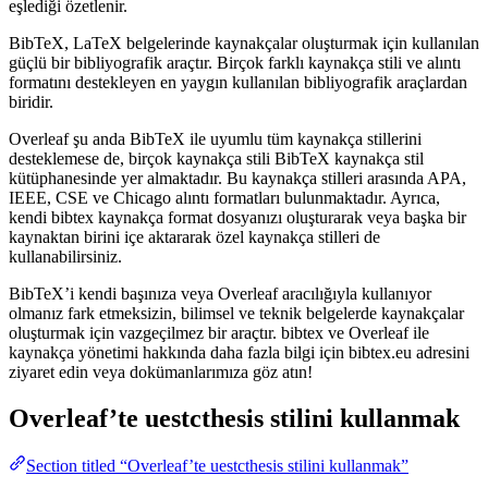
eşlediği özetlenir.
BibTeX, LaTeX belgelerinde kaynakçalar oluşturmak için kullanılan
güçlü bir bibliyografik araçtır. Birçok farklı kaynakça stili ve alıntı
formatını destekleyen en yaygın kullanılan bibliyografik araçlardan
biridir.
Overleaf şu anda BibTeX ile uyumlu tüm kaynakça stillerini
desteklemese de, birçok kaynakça stili BibTeX kaynakça stil
kütüphanesinde yer almaktadır. Bu kaynakça stilleri arasında APA,
IEEE, CSE ve Chicago alıntı formatları bulunmaktadır. Ayrıca,
kendi bibtex kaynakça format dosyanızı oluşturarak veya başka bir
kaynaktan birini içe aktararak özel kaynakça stilleri de
kullanabilirsiniz.
BibTeX’i kendi başınıza veya Overleaf aracılığıyla kullanıyor
olmanız fark etmeksizin, bilimsel ve teknik belgelerde kaynakçalar
oluşturmak için vazgeçilmez bir araçtır. bibtex ve Overleaf ile
kaynakça yönetimi hakkında daha fazla bilgi için bibtex.eu adresini
ziyaret edin veya dokümanlarımıza göz atın!
Overleaf’te
uestcthesis
stilini kullanmak
Section titled “Overleaf’te uestcthesis stilini kullanmak”