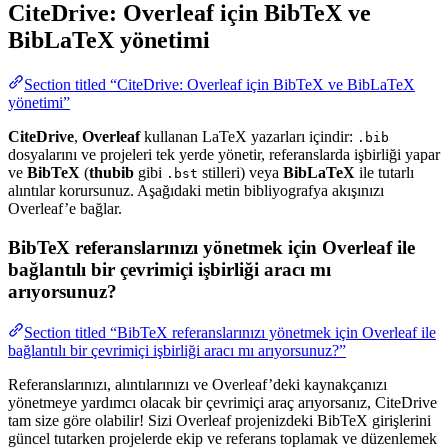
CiteDrive: Overleaf için BibTeX ve
BibLaTeX yönetimi
Section titled “CiteDrive: Overleaf için BibTeX ve BibLaTeX
yönetimi”
CiteDrive
,
Overleaf
kullanan LaTeX yazarları içindir:
.bib
dosyalarını ve projeleri tek yerde yönetir, referanslarda işbirliği yapar
ve
BibTeX
(
thubib
gibi
stilleri) veya
BibLaTeX
ile tutarlı
.bst
alıntılar korursunuz. Aşağıdaki metin bibliyografya akışınızı
Overleaf’e bağlar.
BibTeX referanslarınızı yönetmek için Overleaf ile
bağlantılı bir çevrimiçi işbirliği aracı mı
arıyorsunuz?
Section titled “BibTeX referanslarınızı yönetmek için Overleaf ile
bağlantılı bir çevrimiçi işbirliği aracı mı arıyorsunuz?”
Referanslarınızı, alıntılarınızı ve Overleaf’deki kaynakçanızı
yönetmeye yardımcı olacak bir çevrimiçi araç arıyorsanız, CiteDrive
tam size göre olabilir! Sizi Overleaf projenizdeki BibTeX girişlerini
güncel tutarken projelerde ekip ve referans toplamak ve düzenlemek