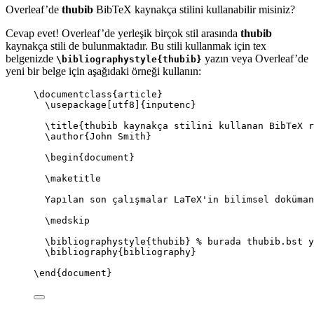
Overleaf’de
thubib
BibTeX kaynakça stilini kullanabilir misiniz?
Cevap evet! Overleaf’de yerleşik birçok stil arasında
thubib
kaynakça stili de bulunmaktadır. Bu stili kullanmak için tex
belgenizde
yazın veya Overleaf’de
\bibliographystyle{thubib}
yeni bir belge için aşağıdaki örneği kullanın:
\documentclass
{
article
}
\usepackage
[
utf8
]{
inputenc
}
\title
{thubib kaynakça stilini kullanan BibTeX r
\author
{John Smith}
\begin
{
document
}
\maketitle
Yapılan son çalışmalar LaTeX'in bilimsel doküman
\medskip
\bibliographystyle
{thubib} 
% burada thubib.bst y
\bibliography
{bibliography}
\end
{
document
}