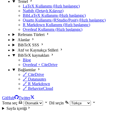
Temel
LaTeX Kullanımı (Hızlı başlangıç)
Natbib (Detaylı Kılavuz)
BibLaTeX Kullanımı (Hızlı başlangıç)
Quarto Kullanımı (RStudio/Posit) (Hızlı başlangıç)
R Markdown Kullanımı (Hızlı başlangıç)
Overleaf Kullanımı (Hızlı başlangıç)
Referans Türleri
Alanlar
BibTeX SSS
Atıf ve Kaynakça Stilleri
BibTeX kaynakları
Blog
Overleaf + CiteDrive
Bağlantılar
🔗 CiteDrive
🔗 Datanautes
🔗 R Markdown
🔗 BehaviorCloud
GitHub
Twitter
Tema seç
Dil seçin
Sayfa içeriği