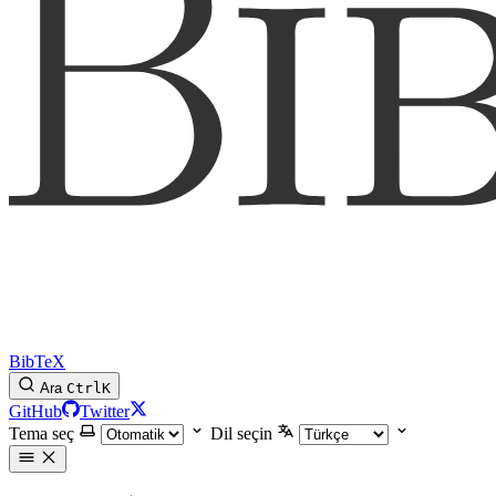
BibTeX
Ara
Ctrl
K
GitHub
Twitter
Tema seç
Dil seçin