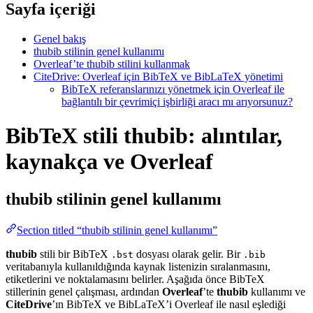
Sayfa içeriği
Genel bakış
thubib stilinin genel kullanımı
Overleaf’te thubib stilini kullanmak
CiteDrive: Overleaf için BibTeX ve BibLaTeX yönetimi
BibTeX referanslarınızı yönetmek için Overleaf ile
bağlantılı bir çevrimiçi işbirliği aracı mı arıyorsunuz?
BibTeX stili thubib: alıntılar,
kaynakça ve Overleaf
thubib
stilinin genel kullanımı
Section titled “thubib stilinin genel kullanımı”
thubib
stili bir BibTeX
dosyası olarak gelir. Bir
.bst
.bib
veritabanıyla kullanıldığında kaynak listenizin sıralanmasını,
etiketlerini ve noktalamasını belirler. Aşağıda önce BibTeX
stillerinin genel çalışması, ardından
Overleaf
’te
thubib
kullanımı ve
CiteDrive
’ın BibTeX ve BibLaTeX’i Overleaf ile nasıl eşlediği