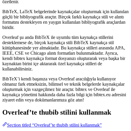
özetlenir.
BibTeX, LaTeX belgelerinde kaynakçalar oluşturmak için kullanılan
güçlü bir bibliyografik araçtır. Birçok farklı kaynakça stili ve alıntı
formatını destekleyen en yaygın kullanılan bibliyografik araçlardan
biridir.
Overleaf şu anda BibTeX ile uyumlu tüm kaynakça stillerini
desteklemese de, birçok kaynakça stili BibTeX kaynakça stil
kütüphanesinde yer almaktadır. Bu kaynakça stilleri arasında APA,
IEEE, CSE ve Chicago alıntı formatları bulunmaktadır. Ayrıca,
kendi bibtex kaynakça format dosyanızı oluşturarak veya başka bir
kaynaktan birini içe aktararak özel kaynakça stilleri de
kullanabilirsiniz.
BibTeX’i kendi başınıza veya Overleaf aracılığıyla kullanıyor
olmanız fark etmeksizin, bilimsel ve teknik belgelerde kaynakçalar
oluşturmak için vazgeçilmez bir araçtır. bibtex ve Overleaf ile
kaynakça yönetimi hakkında daha fazla bilgi için bibtex.eu adresini
ziyaret edin veya dokümanlarımıza göz atın!
Overleaf’te
thubib
stilini kullanmak
Section titled “Overleaf’te thubib stilini kullanmak”