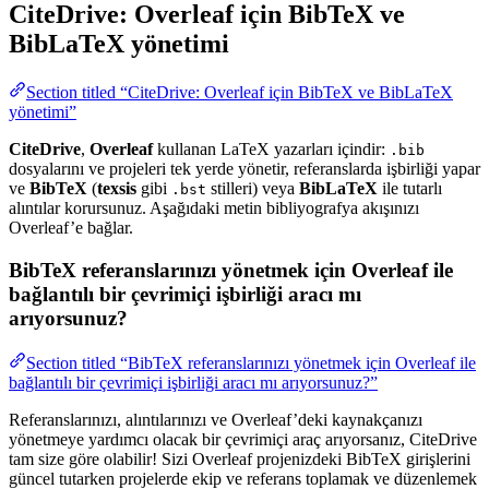
CiteDrive: Overleaf için BibTeX ve
BibLaTeX yönetimi
Section titled “CiteDrive: Overleaf için BibTeX ve BibLaTeX
yönetimi”
CiteDrive
,
Overleaf
kullanan LaTeX yazarları içindir:
.bib
dosyalarını ve projeleri tek yerde yönetir, referanslarda işbirliği yapar
ve
BibTeX
(
texsis
gibi
stilleri) veya
BibLaTeX
ile tutarlı
.bst
alıntılar korursunuz. Aşağıdaki metin bibliyografya akışınızı
Overleaf’e bağlar.
BibTeX referanslarınızı yönetmek için Overleaf ile
bağlantılı bir çevrimiçi işbirliği aracı mı
arıyorsunuz?
Section titled “BibTeX referanslarınızı yönetmek için Overleaf ile
bağlantılı bir çevrimiçi işbirliği aracı mı arıyorsunuz?”
Referanslarınızı, alıntılarınızı ve Overleaf’deki kaynakçanızı
yönetmeye yardımcı olacak bir çevrimiçi araç arıyorsanız, CiteDrive
tam size göre olabilir! Sizi Overleaf projenizdeki BibTeX girişlerini
güncel tutarken projelerde ekip ve referans toplamak ve düzenlemek