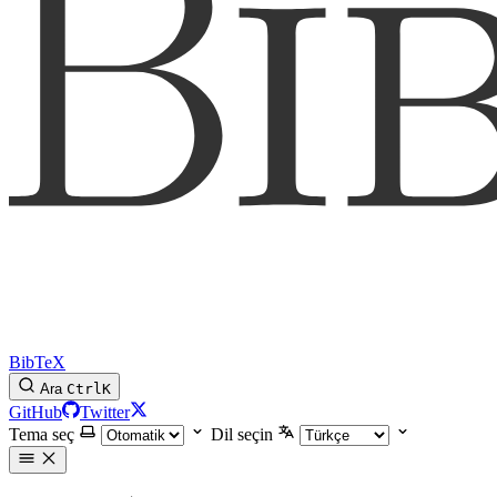
BibTeX
Ara
Ctrl
K
GitHub
Twitter
Tema seç
Dil seçin