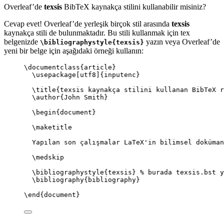
Overleaf’de
texsis
BibTeX kaynakça stilini kullanabilir misiniz?
Cevap evet! Overleaf’de yerleşik birçok stil arasında
texsis
kaynakça stili de bulunmaktadır. Bu stili kullanmak için tex
belgenizde
yazın veya Overleaf’de
\bibliographystyle{texsis}
yeni bir belge için aşağıdaki örneği kullanın:
\documentclass
{
article
}
\usepackage
[
utf8
]{
inputenc
}
\title
{texsis kaynakça stilini kullanan BibTeX r
\author
{John Smith}
\begin
{
document
}
\maketitle
Yapılan son çalışmalar LaTeX'in bilimsel doküman
\medskip
\bibliographystyle
{texsis} 
% burada texsis.bst y
\bibliography
{bibliography}
\end
{
document
}