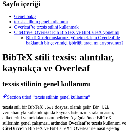
Sayfa içeriği
Genel bakış
texsis stilinin genel kullanımı
Overleaf’te texsis stilini kullanmak
CiteDrive: Overleaf için BibTeX ve BibLaTeX yönetimi
BibTeX referanslarınızı yönetmek için Overleaf ile
bağlantılı bir çevrimiçi işbirliği aracı mı arıyorsunuz?
BibTeX stili texsis: alıntılar,
kaynakça ve Overleaf
texsis
stilinin genel kullanımı
Section titled “texsis stilinin genel kullanımı”
texsis
stili bir BibTeX
dosyası olarak gelir. Bir
.bst
.bib
veritabanıyla kullanıldığında kaynak listenizin sıralanmasını,
etiketlerini ve noktalamasını belirler. Aşağıda önce BibTeX
stillerinin genel çalışması, ardından
Overleaf
’te
texsis
kullanımı ve
CiteDrive
’ın BibTeX ve BibLaTeX’i Overleaf ile nasıl eşlediği