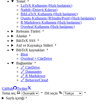
Temel
LaTeX Kullanımı (Hızlı başlangıç)
Natbib (Detaylı Kılavuz)
BibLaTeX Kullanımı (Hızlı başlangıç)
Quarto Kullanımı (RStudio/Posit) (Hızlı başlangıç)
R Markdown Kullanımı (Hızlı başlangıç)
Overleaf Kullanımı (Hızlı başlangıç)
Referans Türleri
Alanlar
BibTeX SSS
Atıf ve Kaynakça Stilleri
BibTeX kaynakları
Blog
Overleaf + CiteDrive
Bağlantılar
🔗 CiteDrive
🔗 Datanautes
🔗 R Markdown
🔗 BehaviorCloud
GitHub
Twitter
Tema seç
Dil seçin
Sayfa içeriği