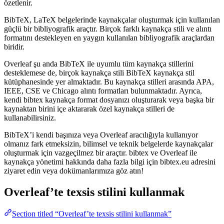
özetlenir.
BibTeX, LaTeX belgelerinde kaynakçalar oluşturmak için kullanılan
güçlü bir bibliyografik araçtır. Birçok farklı kaynakça stili ve alıntı
formatını destekleyen en yaygın kullanılan bibliyografik araçlardan
biridir.
Overleaf şu anda BibTeX ile uyumlu tüm kaynakça stillerini
desteklemese de, birçok kaynakça stili BibTeX kaynakça stil
kütüphanesinde yer almaktadır. Bu kaynakça stilleri arasında APA,
IEEE, CSE ve Chicago alıntı formatları bulunmaktadır. Ayrıca,
kendi bibtex kaynakça format dosyanızı oluşturarak veya başka bir
kaynaktan birini içe aktararak özel kaynakça stilleri de
kullanabilirsiniz.
BibTeX’i kendi başınıza veya Overleaf aracılığıyla kullanıyor
olmanız fark etmeksizin, bilimsel ve teknik belgelerde kaynakçalar
oluşturmak için vazgeçilmez bir araçtır. bibtex ve Overleaf ile
kaynakça yönetimi hakkında daha fazla bilgi için bibtex.eu adresini
ziyaret edin veya dokümanlarımıza göz atın!
Overleaf’te
texsis
stilini kullanmak
Section titled “Overleaf’te texsis stilini kullanmak”