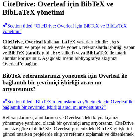
CiteDrive: Overleaf için BibTeX ve
BibLaTeX yönetimi
Section titled “CiteDrive: Overleaf için BibTeX ve BibLaTeX
yönetimi”
CiteDrive
,
Overleaf
kullanan LaTeX yazarları içindir:
.bib
dosyalarını ve projeleri tek yerde yönetir, referanslarda işbirliği yapar
ve
BibTeX
(
tandfx
gibi
stilleri) veya
BibLaTeX
ile tutarlı
.bst
alıntılar korursunuz. Aşağıdaki metin bibliyografya akışınızı
Overleaf’e bağlar.
BibTeX referanslarınızı yönetmek için Overleaf ile
bağlantılı bir çevrimiçi işbirliği aracı mı
arıyorsunuz?
Section titled “BibTeX referanslarınızı yönetmek için Overleaf ile
bağlantılı bir çevrimiçi işbirliği aracı mı arıyorsunuz?”
Referanslarınızı, alıntılarınızı ve Overleaf’deki kaynakçanızı
yönetmeye yardımcı olacak bir çevrimiçi araç arıyorsanız, CiteDrive
tam size göre olabilir! Sizi Overleaf projenizdeki BibTeX girişlerini
güncel tutarken projelerde ekip ve referans toplamak ve düzenlemek