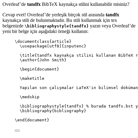
Overleaf’de
tandfx
BibTeX kaynakça stilini kullanabilir misiniz?
Cevap evet! Overleaf’de yerleşik birçok stil arasında
tandfx
kaynakça stili de bulunmaktadır. Bu stili kullanmak için tex
belgenizde
yazın veya Overleaf’de
\bibliographystyle{tandfx}
yeni bir belge için aşağıdaki örneği kullanın:
\documentclass
{
article
}
\usepackage
[
utf8
]{
inputenc
}
\title
{tandfx kaynakça stilini kullanan BibTeX r
\author
{John Smith}
\begin
{
document
}
\maketitle
Yapılan son çalışmalar LaTeX'in bilimsel doküman
\medskip
\bibliographystyle
{tandfx} 
% burada tandfx.bst y
\bibliography
{bibliography}
\end
{
document
}