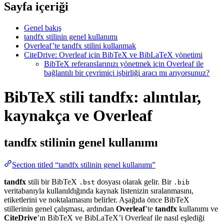
Sayfa içeriği
Genel bakış
tandfx stilinin genel kullanımı
Overleaf’te tandfx stilini kullanmak
CiteDrive: Overleaf için BibTeX ve BibLaTeX yönetimi
BibTeX referanslarınızı yönetmek için Overleaf ile
bağlantılı bir çevrimiçi işbirliği aracı mı arıyorsunuz?
BibTeX stili tandfx: alıntılar,
kaynakça ve Overleaf
tandfx
stilinin genel kullanımı
Section titled “tandfx stilinin genel kullanımı”
tandfx
stili bir BibTeX
dosyası olarak gelir. Bir
.bst
.bib
veritabanıyla kullanıldığında kaynak listenizin sıralanmasını,
etiketlerini ve noktalamasını belirler. Aşağıda önce BibTeX
stillerinin genel çalışması, ardından
Overleaf
’te
tandfx
kullanımı ve
CiteDrive
’ın BibTeX ve BibLaTeX’i Overleaf ile nasıl eşlediği