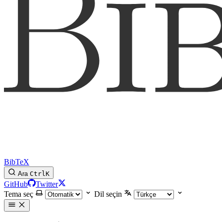
BibTeX
Ara
Ctrl
K
GitHub
Twitter
Tema seç
Dil seçin