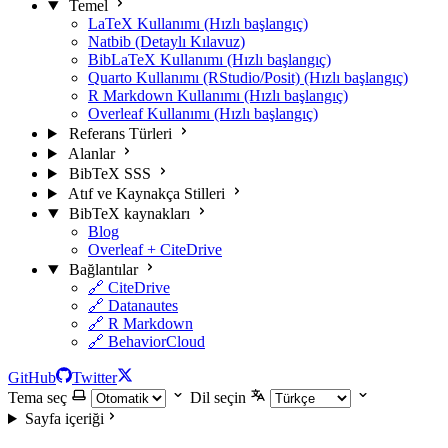
Temel
LaTeX Kullanımı (Hızlı başlangıç)
Natbib (Detaylı Kılavuz)
BibLaTeX Kullanımı (Hızlı başlangıç)
Quarto Kullanımı (RStudio/Posit) (Hızlı başlangıç)
R Markdown Kullanımı (Hızlı başlangıç)
Overleaf Kullanımı (Hızlı başlangıç)
Referans Türleri
Alanlar
BibTeX SSS
Atıf ve Kaynakça Stilleri
BibTeX kaynakları
Blog
Overleaf + CiteDrive
Bağlantılar
🔗 CiteDrive
🔗 Datanautes
🔗 R Markdown
🔗 BehaviorCloud
GitHub
Twitter
Tema seç
Dil seçin
Sayfa içeriği