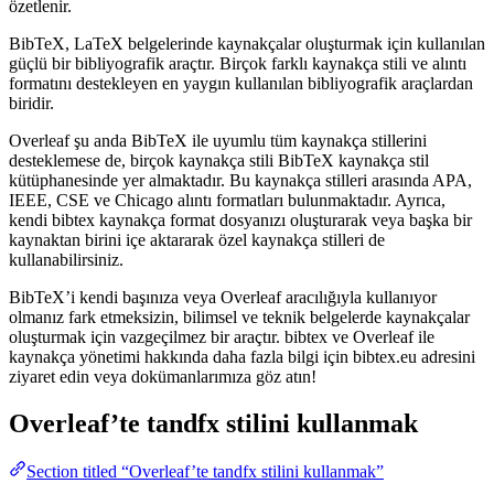
özetlenir.
BibTeX, LaTeX belgelerinde kaynakçalar oluşturmak için kullanılan
güçlü bir bibliyografik araçtır. Birçok farklı kaynakça stili ve alıntı
formatını destekleyen en yaygın kullanılan bibliyografik araçlardan
biridir.
Overleaf şu anda BibTeX ile uyumlu tüm kaynakça stillerini
desteklemese de, birçok kaynakça stili BibTeX kaynakça stil
kütüphanesinde yer almaktadır. Bu kaynakça stilleri arasında APA,
IEEE, CSE ve Chicago alıntı formatları bulunmaktadır. Ayrıca,
kendi bibtex kaynakça format dosyanızı oluşturarak veya başka bir
kaynaktan birini içe aktararak özel kaynakça stilleri de
kullanabilirsiniz.
BibTeX’i kendi başınıza veya Overleaf aracılığıyla kullanıyor
olmanız fark etmeksizin, bilimsel ve teknik belgelerde kaynakçalar
oluşturmak için vazgeçilmez bir araçtır. bibtex ve Overleaf ile
kaynakça yönetimi hakkında daha fazla bilgi için bibtex.eu adresini
ziyaret edin veya dokümanlarımıza göz atın!
Overleaf’te
tandfx
stilini kullanmak
Section titled “Overleaf’te tandfx stilini kullanmak”