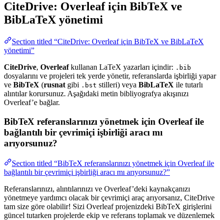
CiteDrive: Overleaf için BibTeX ve
BibLaTeX yönetimi
Section titled “CiteDrive: Overleaf için BibTeX ve BibLaTeX
yönetimi”
CiteDrive
,
Overleaf
kullanan LaTeX yazarları içindir:
.bib
dosyalarını ve projeleri tek yerde yönetir, referanslarda işbirliği yapar
ve
BibTeX
(
rusnat
gibi
stilleri) veya
BibLaTeX
ile tutarlı
.bst
alıntılar korursunuz. Aşağıdaki metin bibliyografya akışınızı
Overleaf’e bağlar.
BibTeX referanslarınızı yönetmek için Overleaf ile
bağlantılı bir çevrimiçi işbirliği aracı mı
arıyorsunuz?
Section titled “BibTeX referanslarınızı yönetmek için Overleaf ile
bağlantılı bir çevrimiçi işbirliği aracı mı arıyorsunuz?”
Referanslarınızı, alıntılarınızı ve Overleaf’deki kaynakçanızı
yönetmeye yardımcı olacak bir çevrimiçi araç arıyorsanız, CiteDrive
tam size göre olabilir! Sizi Overleaf projenizdeki BibTeX girişlerini
güncel tutarken projelerde ekip ve referans toplamak ve düzenlemek