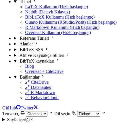
Temel
LaTeX Kullanımı (Hızlı başlangıç)
Natbib (Detaylı Kılavuz)
BibLaTeX Kullanımı (Hızlı başlangıç)
Quarto Kullanımı (RStudio/Posit) (Hızlı başlangıç)
R Markdown Kullanımı (Hızlı başlangıç)
Overleaf Kullanımı (Hızlı başlangıç)
Referans Türleri
Alanlar
BibTeX SSS
Atıf ve Kaynakça Stilleri
BibTeX kaynakları
Blog
Overleaf + CiteDrive
Bağlantılar
🔗 CiteDrive
🔗 Datanautes
🔗 R Markdown
🔗 BehaviorCloud
GitHub
Twitter
Tema seç
Dil seçin
Sayfa içeriği