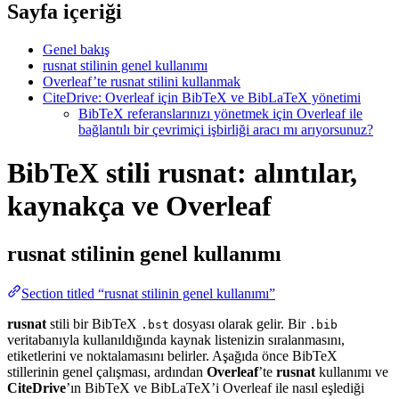
Sayfa içeriği
Genel bakış
rusnat stilinin genel kullanımı
Overleaf’te rusnat stilini kullanmak
CiteDrive: Overleaf için BibTeX ve BibLaTeX yönetimi
BibTeX referanslarınızı yönetmek için Overleaf ile
bağlantılı bir çevrimiçi işbirliği aracı mı arıyorsunuz?
BibTeX stili rusnat: alıntılar,
kaynakça ve Overleaf
rusnat
stilinin genel kullanımı
Section titled “rusnat stilinin genel kullanımı”
rusnat
stili bir BibTeX
dosyası olarak gelir. Bir
.bst
.bib
veritabanıyla kullanıldığında kaynak listenizin sıralanmasını,
etiketlerini ve noktalamasını belirler. Aşağıda önce BibTeX
stillerinin genel çalışması, ardından
Overleaf
’te
rusnat
kullanımı ve
CiteDrive
’ın BibTeX ve BibLaTeX’i Overleaf ile nasıl eşlediği