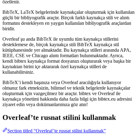
özetlenir.
BibTeX, LaTeX belgelerinde kaynakçalar oluşturmak için kullanılan
güçlü bir bibliyografik araçtır. Birçok farklı kaynakça stili ve alıntı
formatını destekleyen en yaygın kullanılan bibliyografik araçlardan
biridir.
Overleaf şu anda BibTeX ile uyumlu tüm kaynakça stillerini
desteklemese de, birçok kaynakça stili BibTeX kaynakça stil
kütüphanesinde yer almaktadır. Bu kaynakça stilleri arasında APA,
IEEE, CSE ve Chicago alıntı formatları bulunmaktadır. Ayrıca,
kendi bibtex kaynakça format dosyanızı oluşturarak veya başka bir
kaynaktan birini içe aktararak özel kaynakça stilleri de
kullanabilirsiniz.
BibTeX’i kendi başınıza veya Overleaf aracılığıyla kullanıyor
olmanız fark etmeksizin, bilimsel ve teknik belgelerde kaynakçalar
oluşturmak için vazgeçilmez bir araçtır. bibtex ve Overleaf ile
kaynakça yönetimi hakkında daha fazla bilgi için bibtex.eu adresini
ziyaret edin veya dokümanlarımıza göz atın!
Overleaf’te
rusnat
stilini kullanmak
Section titled “Overleaf’te rusnat stilini kullanmak”