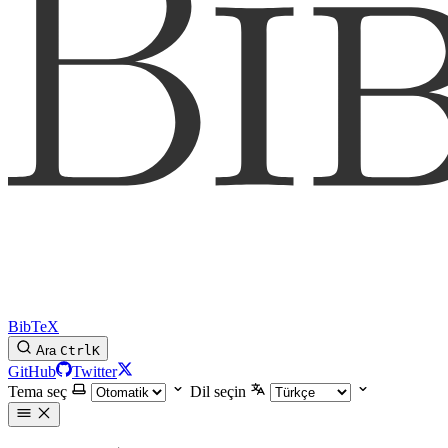
BibTeX
Ara
Ctrl
K
GitHub
Twitter
Tema seç
Dil seçin