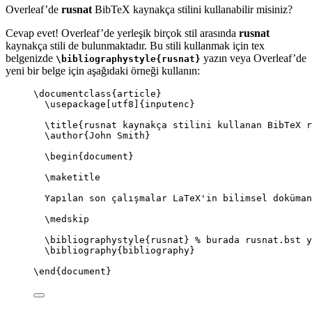
Overleaf’de
rusnat
BibTeX kaynakça stilini kullanabilir misiniz?
Cevap evet! Overleaf’de yerleşik birçok stil arasında
rusnat
kaynakça stili de bulunmaktadır. Bu stili kullanmak için tex
belgenizde
yazın veya Overleaf’de
\bibliographystyle{rusnat}
yeni bir belge için aşağıdaki örneği kullanın:
\documentclass
{
article
}
\usepackage
[
utf8
]{
inputenc
}
\title
{rusnat kaynakça stilini kullanan BibTeX r
\author
{John Smith}
\begin
{
document
}
\maketitle
Yapılan son çalışmalar LaTeX'in bilimsel doküman
\medskip
\bibliographystyle
{rusnat} 
% burada rusnat.bst y
\bibliography
{bibliography}
\end
{
document
}