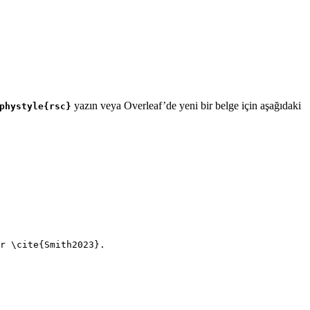
yazın veya Overleaf’de yeni bir belge için aşağıdaki
phystyle{rsc}
r 
\cite
{
Smith2023
}.