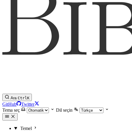
Ara
Ctrl
K
GitHub
Twitter
Tema seç
Dil seçin
Temel