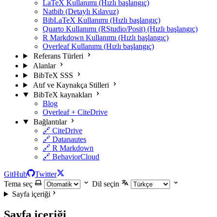
LaTeX Kullanımı (Hızlı başlangıç)
Natbib (Detaylı Kılavuz)
BibLaTeX Kullanımı (Hızlı başlangıç)
Quarto Kullanımı (RStudio/Posit) (Hızlı başlangıç)
R Markdown Kullanımı (Hızlı başlangıç)
Overleaf Kullanımı (Hızlı başlangıç)
Referans Türleri
Alanlar
BibTeX SSS
Atıf ve Kaynakça Stilleri
BibTeX kaynakları
Blog
Overleaf + CiteDrive
Bağlantılar
🔗 CiteDrive
🔗 Datanautes
🔗 R Markdown
🔗 BehaviorCloud
GitHub
Twitter
Tema seç
Dil seçin
Sayfa içeriği
Sayfa içeriği