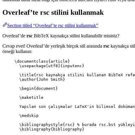
Overleaf’te
rsc
stilini kullanmak
Section titled “Overleaf’te rsc stilini kullanmak”
Overleaf’de
rsc
BibTeX kaynakça stilini kullanabilir misiniz?
Cevap evet! Overleaf’de yerleşik birçok stil arasında
rsc
kaynakça stil
örneği kullanın:
\documentclass
{
article
}
\usepackage
[
utf8
]{
inputenc
}
\title
{rsc kaynakça stilini kullanan BibTeX refe
\author
{John Smith}
\begin
{
document
}
\maketitle
Yapılan son çalışmalar LaTeX'in bilimsel doküman
\medskip
\bibliographystyle
{rsc} 
% burada rsc.bst yükleyi
\bibliography
{bibliography}