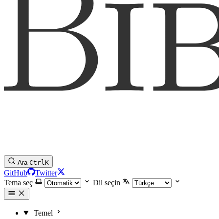
Ara
Ctrl
K
GitHub
Twitter
Tema seç
Dil seçin
Temel