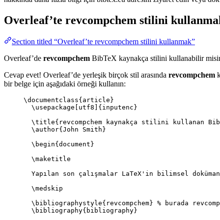
Overleaf’te
revcompchem
stilini kullanma
Section titled “Overleaf’te revcompchem stilini kullanmak”
Overleaf’de
revcompchem
BibTeX kaynakça stilini kullanabilir misi
Cevap evet! Overleaf’de yerleşik birçok stil arasında
revcompchem
k
bir belge için aşağıdaki örneği kullanın:
\documentclass
{
article
}
\usepackage
[
utf8
]{
inputenc
}
\title
{revcompchem kaynakça stilini kullanan Bib
\author
{John Smith}
\begin
{
document
}
\maketitle
Yapılan son çalışmalar LaTeX'in bilimsel doküman
\medskip
\bibliographystyle
{revcompchem} 
% burada revcomp
\bibliography
{bibliography}