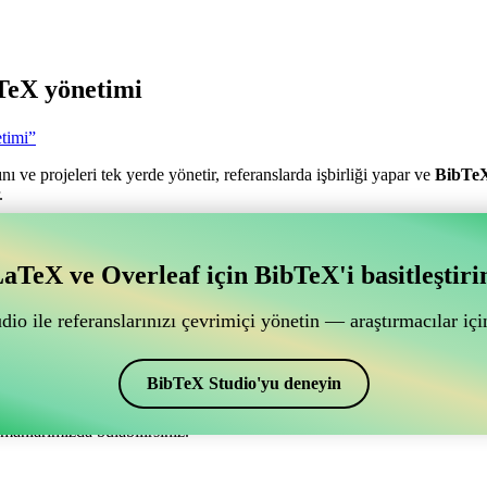
TeX yönetimi
timi”
nı ve projeleri tek yerde yönetir, referanslarda işbirliği yapar ve
BibTe
.
antılı bir çevrimiçi işbirliği aracı mı arıyorsunuz?
aTeX ve Overleaf için BibTeX'i basitleştiri
ğlantılı bir çevrimiçi işbirliği aracı mı arıyorsunuz?”
ye yardımcı olacak bir çevrimiçi araç arıyorsanız, CiteDrive tam size gör
io ile referanslarınızı çevrimiçi yönetin — araştırmacılar için
ak sağlar.
nakçalar ve alıntılar oluşturmak için de kullanabilirsiniz. Overleaf’de
BibTeX Studio'yu deneyin
manlarımızda bulabilirsiniz.