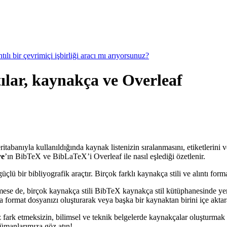
ılı bir çevrimiçi işbirliği aracı mı arıyorsunuz?
ılar, kaynakça ve Overleaf
ritabanıyla kullanıldığında kaynak listenizin sıralanmasını, etiketlerini 
ve
’ın BibTeX ve BibLaTeX’i Overleaf ile nasıl eşlediği özetlenir.
 bir bibliyografik araçtır. Birçok farklı kaynakça stili ve alıntı forma
mese de, birçok kaynakça stili BibTeX kaynakça stil kütüphanesinde ye
format dosyanızı oluşturarak veya başka bir kaynaktan birini içe aktarar
 fark etmeksizin, bilimsel ve teknik belgelerde kaynakçalar oluşturmak 
kümanlarımıza göz atın!