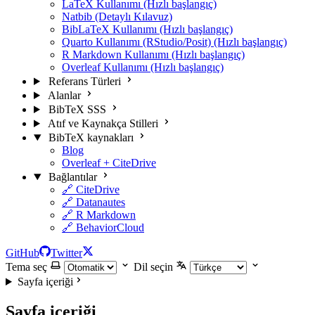
LaTeX Kullanımı (Hızlı başlangıç)
Natbib (Detaylı Kılavuz)
BibLaTeX Kullanımı (Hızlı başlangıç)
Quarto Kullanımı (RStudio/Posit) (Hızlı başlangıç)
R Markdown Kullanımı (Hızlı başlangıç)
Overleaf Kullanımı (Hızlı başlangıç)
Referans Türleri
Alanlar
BibTeX SSS
Atıf ve Kaynakça Stilleri
BibTeX kaynakları
Blog
Overleaf + CiteDrive
Bağlantılar
🔗 CiteDrive
🔗 Datanautes
🔗 R Markdown
🔗 BehaviorCloud
GitHub
Twitter
Tema seç
Dil seçin
Sayfa içeriği
Sayfa içeriği