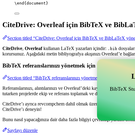
\end
{
document
}
CiteDrive: Overleaf için BibTeX ve BibLa
Section titled “CiteDrive: Overleaf için BibTeX ve BibLaTeX yöne
CiteDrive
,
Overleaf
kullanan LaTeX yazarları içindir:
dosyaları
.bib
korursunuz. Aşağıdaki metin bibliyografya akışınızı Overleaf’e bağlar
BibTeX referanslarınızı yönetmek için Overleaf ile bağl
L
Section titled “BibTeX referanslarınızı yönetmek için Overleaf ile ba
Referanslarınızı, alıntılarınızı ve Overleaf’deki kaynakçanızı yönetme
BibTeX Stud
tutarken projelerde ekip ve referans toplamak ve düzenlemek için olan
CiteDrive’ı ayrıca revcompchem dahil olmak üzere farklı stillerde kay
CiteDrive’ı deneyin!
Bunu nasıl yapacağınıza dair daha fazla bilgiyi çevrimiçi yardım dokü
Sayfayı düzenle