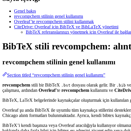
Genel bakış
revcompchem stilinin genel kullanımı
Overleaf’te revcompchem stilini kullanmak
CiteDrive: Overleaf için BibTeX ve BibLaTeX yönetimi
BibTeX referanslarınızı yönetmek için Overleaf ile bağlant
BibTeX stili revcompchem: alınt
revcompchem
stilinin genel kullanımı
Section titled “revcompchem stilinin genel kullanımı”
revcompchem
stili bir BibTeX
dosyası olarak gelir. Bir
ve
.bst
.bib
çalışması, ardından
Overleaf
’te
revcompchem
kullanımı ve
CiteDri
BibTeX, LaTeX belgelerinde kaynakçalar oluşturmak için kullanılan güçlü
Overleaf şu anda BibTeX ile uyumlu tüm kaynakça stillerini destekle
Chicago alıntı formatları bulunmaktadır. Ayrıca, kendi bibtex kaynakça 
BibTeX’i kendi başınıza veya Overleaf aracılığıyla kullanıyor olmanız
hakkında daha fazla bilgi için bibtex.eu adresini ziyaret edin veya do