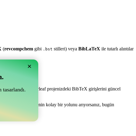
X
(
revcompchem
gibi
stilleri) veya
BibLaTeX
ile tutarlı alıntılar
.bst
×
n.
e olabilir! Sizi Overleaf projenizdeki BibTeX girişlerini güncel
 tasarlandı.
 kaynakçanızı yönetmenin kolay bir yolunu arıyorsanız, bugün