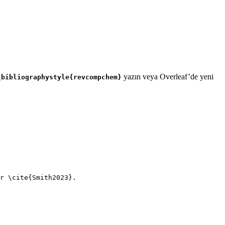
yazın veya Overleaf’de yeni
\bibliographystyle{revcompchem}
r 
\cite
{
Smith2023
}.