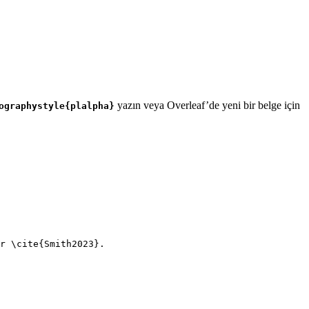
yazın veya Overleaf’de yeni bir belge için
ographystyle{plalpha}
r 
\cite
{
Smith2023
}.