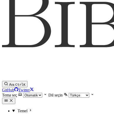
Ara
Ctrl
K
GitHub
Twitter
Tema seç
Dil seçin
Temel