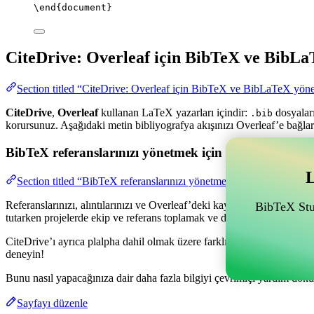
\end
{
document
}
CiteDrive: Overleaf için BibTeX ve BibLa
Section titled “CiteDrive: Overleaf için BibTeX ve BibLaTeX yöne
CiteDrive
,
Overleaf
kullanan LaTeX yazarları içindir:
dosyaları
.bib
korursunuz. Aşağıdaki metin bibliyografya akışınızı Overleaf’e bağlar
BibTeX referanslarınızı yönetmek için Overleaf ile bağl
L
Section titled “BibTeX referanslarınızı yönetmek için Overleaf ile ba
Referanslarınızı, alıntılarınızı ve Overleaf’deki kaynakçanızı yönetme
BibTeX Stud
tutarken projelerde ekip ve referans toplamak ve düzenlemek için olan
CiteDrive’ı ayrıca plalpha dahil olmak üzere farklı stillerde kaynakça
deneyin!
Bunu nasıl yapacağınıza dair daha fazla bilgiyi çevrimiçi yardım dokü
Sayfayı düzenle