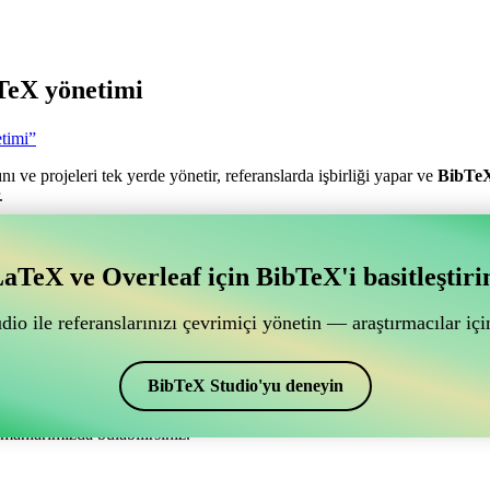
TeX yönetimi
timi”
nı ve projeleri tek yerde yönetir, referanslarda işbirliği yapar ve
BibTe
.
antılı bir çevrimiçi işbirliği aracı mı arıyorsunuz?
aTeX ve Overleaf için BibTeX'i basitleştiri
ğlantılı bir çevrimiçi işbirliği aracı mı arıyorsunuz?”
ye yardımcı olacak bir çevrimiçi araç arıyorsanız, CiteDrive tam size gör
io ile referanslarınızı çevrimiçi yönetin — araştırmacılar için
ak sağlar.
lar ve alıntılar oluşturmak için de kullanabilirsiniz. Overleaf’de kayna
BibTeX Studio'yu deneyin
manlarımızda bulabilirsiniz.