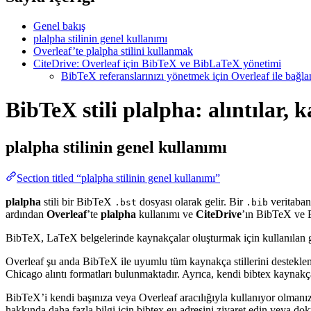
Genel bakış
plalpha stilinin genel kullanımı
Overleaf’te plalpha stilini kullanmak
CiteDrive: Overleaf için BibTeX ve BibLaTeX yönetimi
BibTeX referanslarınızı yönetmek için Overleaf ile bağlant
BibTeX stili plalpha: alıntılar,
plalpha
stilinin genel kullanımı
Section titled “plalpha stilinin genel kullanımı”
plalpha
stili bir BibTeX
dosyası olarak gelir. Bir
veritabanı
.bst
.bib
ardından
Overleaf
’te
plalpha
kullanımı ve
CiteDrive
’ın BibTeX ve B
BibTeX, LaTeX belgelerinde kaynakçalar oluşturmak için kullanılan güçlü
Overleaf şu anda BibTeX ile uyumlu tüm kaynakça stillerini destekle
Chicago alıntı formatları bulunmaktadır. Ayrıca, kendi bibtex kaynakça 
BibTeX’i kendi başınıza veya Overleaf aracılığıyla kullanıyor olmanız
hakkında daha fazla bilgi için bibtex.eu adresini ziyaret edin veya do