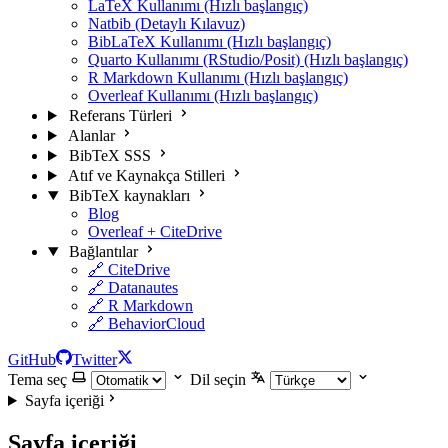
LaTeX Kullanımı (Hızlı başlangıç)
Natbib (Detaylı Kılavuz)
BibLaTeX Kullanımı (Hızlı başlangıç)
Quarto Kullanımı (RStudio/Posit) (Hızlı başlangıç)
R Markdown Kullanımı (Hızlı başlangıç)
Overleaf Kullanımı (Hızlı başlangıç)
Referans Türleri
Alanlar
BibTeX SSS
Atıf ve Kaynakça Stilleri
BibTeX kaynakları
Blog
Overleaf + CiteDrive
Bağlantılar
🔗 CiteDrive
🔗 Datanautes
🔗 R Markdown
🔗 BehaviorCloud
GitHub
Twitter
Tema seç
Dil seçin
Sayfa içeriği
Sayfa içeriği