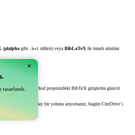
X
(
plalpha
gibi
stilleri) veya
BibLaTeX
ile tutarlı alıntılar
.bst
×
n.
e olabilir! Sizi Overleaf projenizdeki BibTeX girişlerini güncel
 tasarlandı.
kçanızı yönetmenin kolay bir yolunu arıyorsanız, bugün CiteDrive’ı