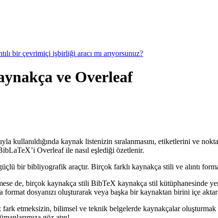
ılı bir çevrimiçi işbirliği aracı mı arıyorsunuz?
 kaynakça ve Overleaf
yla kullanıldığında kaynak listenizin sıralanmasını, etiketlerini ve nokt
ibLaTeX’i Overleaf ile nasıl eşlediği özetlenir.
 bir bibliyografik araçtır. Birçok farklı kaynakça stili ve alıntı forma
mese de, birçok kaynakça stili BibTeX kaynakça stil kütüphanesinde ye
format dosyanızı oluşturarak veya başka bir kaynaktan birini içe aktarar
 fark etmeksizin, bilimsel ve teknik belgelerde kaynakçalar oluşturmak 
kümanlarımıza göz atın!