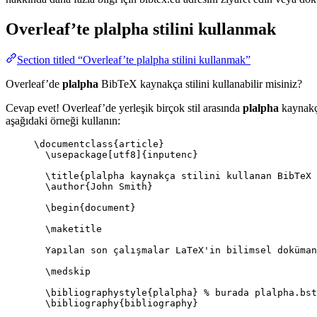
Overleaf’te
plalpha
stilini kullanmak
Section titled “Overleaf’te plalpha stilini kullanmak”
Overleaf’de
plalpha
BibTeX kaynakça stilini kullanabilir misiniz?
Cevap evet! Overleaf’de yerleşik birçok stil arasında
plalpha
kaynakça
aşağıdaki örneği kullanın:
\documentclass
{
article
}
\usepackage
[
utf8
]{
inputenc
}
\title
{plalpha kaynakça stilini kullanan BibTeX 
\author
{John Smith}
\begin
{
document
}
\maketitle
Yapılan son çalışmalar LaTeX'in bilimsel doküman
\medskip
\bibliographystyle
{plalpha} 
% burada plalpha.bst
\bibliography
{bibliography}