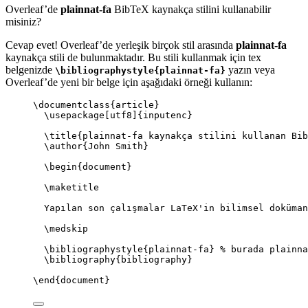
Overleaf’de
plainnat-fa
BibTeX kaynakça stilini kullanabilir
misiniz?
Cevap evet! Overleaf’de yerleşik birçok stil arasında
plainnat-fa
kaynakça stili de bulunmaktadır. Bu stili kullanmak için tex
belgenizde
yazın veya
\bibliographystyle{plainnat-fa}
Overleaf’de yeni bir belge için aşağıdaki örneği kullanın:
\documentclass
{
article
}
\usepackage
[
utf8
]{
inputenc
}
\title
{plainnat-fa kaynakça stilini kullanan Bib
\author
{John Smith}
\begin
{
document
}
\maketitle
Yapılan son çalışmalar LaTeX'in bilimsel doküman
\medskip
\bibliographystyle
{plainnat-fa} 
% burada plainna
\bibliography
{bibliography}
\end
{
document
}