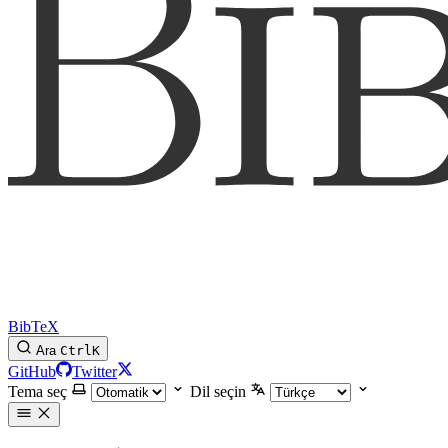
BibTeX
Ara
Ctrl
K
GitHub
Twitter
Tema seç
Dil seçin