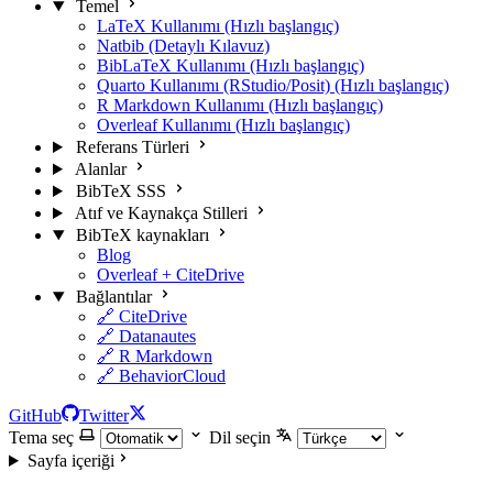
Temel
LaTeX Kullanımı (Hızlı başlangıç)
Natbib (Detaylı Kılavuz)
BibLaTeX Kullanımı (Hızlı başlangıç)
Quarto Kullanımı (RStudio/Posit) (Hızlı başlangıç)
R Markdown Kullanımı (Hızlı başlangıç)
Overleaf Kullanımı (Hızlı başlangıç)
Referans Türleri
Alanlar
BibTeX SSS
Atıf ve Kaynakça Stilleri
BibTeX kaynakları
Blog
Overleaf + CiteDrive
Bağlantılar
🔗 CiteDrive
🔗 Datanautes
🔗 R Markdown
🔗 BehaviorCloud
GitHub
Twitter
Tema seç
Dil seçin
Sayfa içeriği