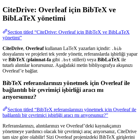
CiteDrive: Overleaf için BibTeX ve
BibLaTeX yönetimi
Section titled “CiteDrive: Overleaf için BibTeX ve BibLaTeX
yönetimi”
CiteDrive
,
Overleaf
kullanan LaTeX yazarları içindir:
.bib
dosyalarını ve projeleri tek yerde yönetir, referanslarda işbirliği yapar
ve
BibTeX
(
plainnat-fa
gibi
stilleri) veya
BibLaTeX
ile
.bst
tutarlı alıntılar korursunuz. Aşağıdaki metin bibliyografya akışınızı
Overleaf’e bağlar.
BibTeX referanslarınızı yönetmek için Overleaf ile
bağlantılı bir çevrimiçi işbirliği aracı mı
arıyorsunuz?
Section titled “BibTeX referanslarınızı yönetmek için Overleaf ile
bağlantılı bir çevrimiçi işbirliği aracı mı arıyorsunuz?”
Referanslarınızı, alıntılarınızı ve Overleaf’deki kaynakçanızı
yönetmeye yardımcı olacak bir çevrimiçi araç arıyorsanız, CiteDrive
tam size göre olabilir! Sizi Overleaf projenizdeki BibTeX girişlerini