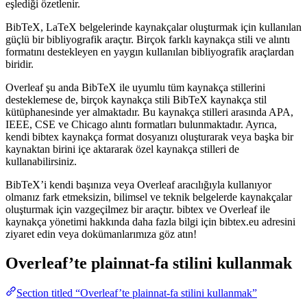
eşlediği özetlenir.
BibTeX, LaTeX belgelerinde kaynakçalar oluşturmak için kullanılan
güçlü bir bibliyografik araçtır. Birçok farklı kaynakça stili ve alıntı
formatını destekleyen en yaygın kullanılan bibliyografik araçlardan
biridir.
Overleaf şu anda BibTeX ile uyumlu tüm kaynakça stillerini
desteklemese de, birçok kaynakça stili BibTeX kaynakça stil
kütüphanesinde yer almaktadır. Bu kaynakça stilleri arasında APA,
IEEE, CSE ve Chicago alıntı formatları bulunmaktadır. Ayrıca,
kendi bibtex kaynakça format dosyanızı oluşturarak veya başka bir
kaynaktan birini içe aktararak özel kaynakça stilleri de
kullanabilirsiniz.
BibTeX’i kendi başınıza veya Overleaf aracılığıyla kullanıyor
olmanız fark etmeksizin, bilimsel ve teknik belgelerde kaynakçalar
oluşturmak için vazgeçilmez bir araçtır. bibtex ve Overleaf ile
kaynakça yönetimi hakkında daha fazla bilgi için bibtex.eu adresini
ziyaret edin veya dokümanlarımıza göz atın!
Overleaf’te
plainnat-fa
stilini kullanmak
Section titled “Overleaf’te plainnat-fa stilini kullanmak”