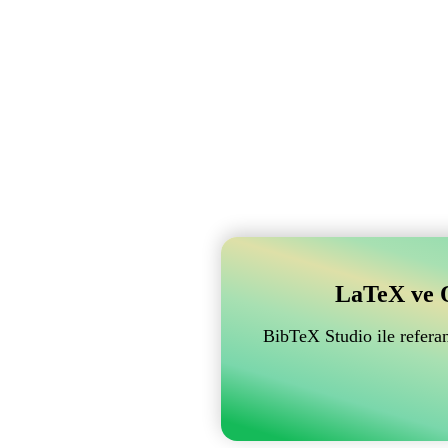
LaTeX ve Ov
BibTeX Studio ile referan