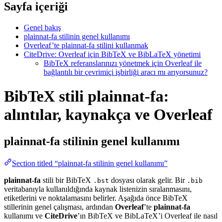
Sayfa içeriği
Genel bakış
plainnat-fa stilinin genel kullanımı
Overleaf’te plainnat-fa stilini kullanmak
CiteDrive: Overleaf için BibTeX ve BibLaTeX yönetimi
BibTeX referanslarınızı yönetmek için Overleaf ile
bağlantılı bir çevrimiçi işbirliği aracı mı arıyorsunuz?
BibTeX stili plainnat-fa:
alıntılar, kaynakça ve Overleaf
plainnat-fa
stilinin genel kullanımı
Section titled “plainnat-fa stilinin genel kullanımı”
plainnat-fa
stili bir BibTeX
dosyası olarak gelir. Bir
.bst
.bib
veritabanıyla kullanıldığında kaynak listenizin sıralanmasını,
etiketlerini ve noktalamasını belirler. Aşağıda önce BibTeX
stillerinin genel çalışması, ardından
Overleaf
’te
plainnat-fa
kullanımı ve
CiteDrive
’ın BibTeX ve BibLaTeX’i Overleaf ile nasıl