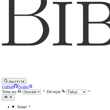
Ara
Ctrl
K
GitHub
Twitter
Tema seç
Dil seçin
Temel