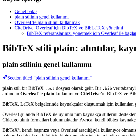
Genel bakış
plain stilinin genel kullanımı
Overleaf’te plain stilini kullanmak
CiteDrive: Overleaf için BibTeX ve BibLaTeX yönetimi
BibTeX referanslarınızı yönetmek için Overleaf ile bağlant
BibTeX stili plain: alıntılar, ka
plain
stilinin genel kullanımı
Section titled “plain stilinin genel kullanımı”
plain
stili bir BibTeX
dosyası olarak gelir. Bir
veritabanıyl
.bst
.bib
ardından
Overleaf
’te
plain
kullanımı ve
CiteDrive
’ın BibTeX ve BibL
BibTeX, LaTeX belgelerinde kaynakçalar oluşturmak için kullanılan güçlü
Overleaf şu anda BibTeX ile uyumlu tüm kaynakça stillerini destekle
Chicago alıntı formatları bulunmaktadır. Ayrıca, kendi bibtex kaynakça 
BibTeX’i kendi başınıza veya Overleaf aracılığıyla kullanıyor olmanız
hakkında daha fazla bilgi için bibtex.eu adresini ziyaret edin veya do