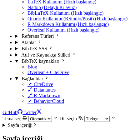
LaTeX Kullanımı (Hızlı başlangıç)
Natbib (Detaylı Kılavuz)
BibLaTeX Kullanımı (Hızlı başlangıç)
Quarto Kullanımı (RStudio/Posit) (Hızlı başlangıç)
R Markdown Kullanımı (Hızlı başlangıç)
Overleaf Kullanımı (Hızlı başlangıç)
Referans Türleri
Alanlar
BibTeX SSS
Atıf ve Kaynakça Stilleri
BibTeX kaynakları
Blog
Overleaf + CiteDrive
Bağlantılar
🔗 CiteDrive
🔗 Datanautes
🔗 R Markdown
🔗 BehaviorCloud
GitHub
Twitter
Tema seç
Dil seçin
Sayfa içeriği
Sayfa içeriği