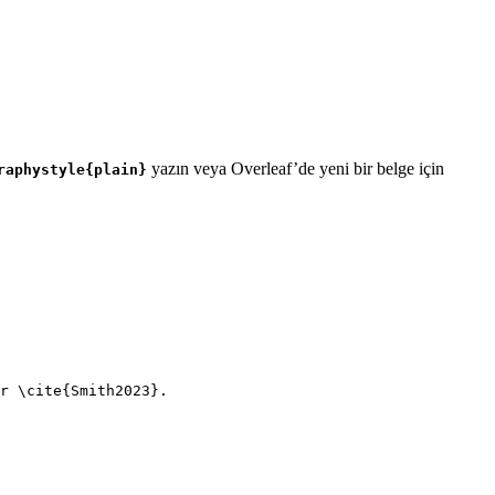
yazın veya Overleaf’de yeni bir belge için
raphystyle{plain}
r 
\cite
{
Smith2023
}.