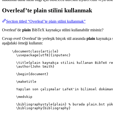
Overleaf’te
plain
stilini kullanmak
Section titled “Overleaf’te plain stilini kullanmak”
Overleaf’de
plain
BibTeX kaynakça stilini kullanabilir misiniz?
Cevap evet! Overleaf’de yerleşik birçok stil arasında
plain
kaynakça st
aşağıdaki örneği kullanın:
\documentclass
{
article
}
\usepackage
[
utf8
]{
inputenc
}
\title
{plain kaynakça stilini kullanan BibTeX re
\author
{John Smith}
\begin
{
document
}
\maketitle
Yapılan son çalışmalar LaTeX'in bilimsel doküman
\medskip
\bibliographystyle
{plain} 
% burada plain.bst yük
\bibliography
{bibliography}