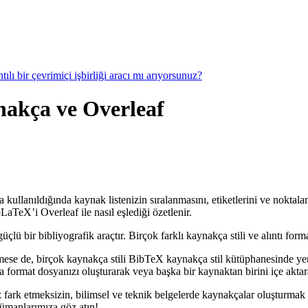
ılı bir çevrimiçi işbirliği aracı mı arıyorsunuz?
ynakça ve Overleaf
a kullanıldığında kaynak listenizin sıralanmasını, etiketlerini ve noktala
aTeX’i Overleaf ile nasıl eşlediği özetlenir.
 bir bibliyografik araçtır. Birçok farklı kaynakça stili ve alıntı forma
mese de, birçok kaynakça stili BibTeX kaynakça stil kütüphanesinde ye
format dosyanızı oluşturarak veya başka bir kaynaktan birini içe aktarar
 fark etmeksizin, bilimsel ve teknik belgelerde kaynakçalar oluşturmak 
kümanlarımıza göz atın!