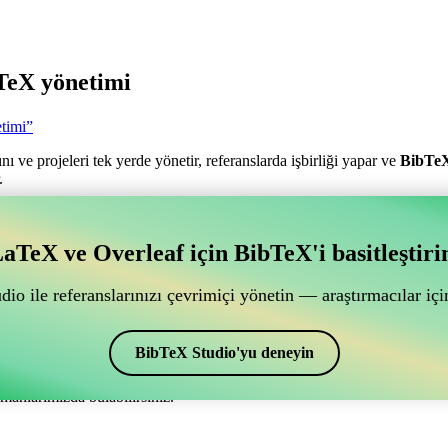
TeX yönetimi
timi”
nı ve projeleri tek yerde yönetir, referanslarda işbirliği yapar ve
BibTe
.
antılı bir çevrimiçi işbirliği aracı mı arıyorsunuz?
aTeX ve Overleaf için BibTeX'i basitleştiri
ğlantılı bir çevrimiçi işbirliği aracı mı arıyorsunuz?”
ye yardımcı olacak bir çevrimiçi araç arıyorsanız, CiteDrive tam size gör
io ile referanslarınızı çevrimiçi yönetin — araştırmacılar için
ak sağlar.
r ve alıntılar oluşturmak için de kullanabilirsiniz. Overleaf’de kaynakç
BibTeX Studio'yu deneyin
manlarımızda bulabilirsiniz.