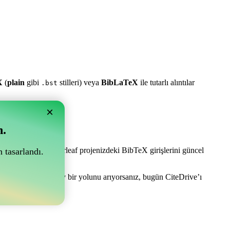
X
(
plain
gibi
stilleri) veya
BibLaTeX
ile tutarlı alıntılar
.bst
×
n.
e olabilir! Sizi Overleaf projenizdeki BibTeX girişlerini güncel
 tasarlandı.
anızı yönetmenin kolay bir yolunu arıyorsanız, bugün CiteDrive’ı