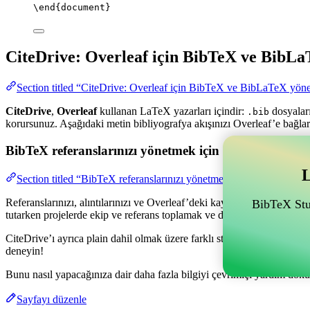
\end
{
document
}
CiteDrive: Overleaf için BibTeX ve BibLa
Section titled “CiteDrive: Overleaf için BibTeX ve BibLaTeX yöne
CiteDrive
,
Overleaf
kullanan LaTeX yazarları içindir:
dosyaları
.bib
korursunuz. Aşağıdaki metin bibliyografya akışınızı Overleaf’e bağlar
BibTeX referanslarınızı yönetmek için Overleaf ile bağl
L
Section titled “BibTeX referanslarınızı yönetmek için Overleaf ile ba
Referanslarınızı, alıntılarınızı ve Overleaf’deki kaynakçanızı yönetme
BibTeX Stud
tutarken projelerde ekip ve referans toplamak ve düzenlemek için olan
CiteDrive’ı ayrıca plain dahil olmak üzere farklı stillerde kaynakçala
deneyin!
Bunu nasıl yapacağınıza dair daha fazla bilgiyi çevrimiçi yardım dokü
Sayfayı düzenle