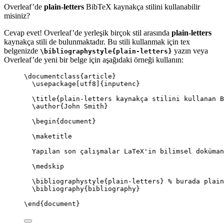
Overleaf’de
plain-letters
BibTeX kaynakça stilini kullanabilir
misiniz?
Cevap evet! Overleaf’de yerleşik birçok stil arasında
plain-letters
kaynakça stili de bulunmaktadır. Bu stili kullanmak için tex
belgenizde
yazın veya
\bibliographystyle{plain-letters}
Overleaf’de yeni bir belge için aşağıdaki örneği kullanın:
\documentclass
{
article
}
\usepackage
[
utf8
]{
inputenc
}
\title
{plain-letters kaynakça stilini kullanan B
\author
{John Smith}
\begin
{
document
}
\maketitle
Yapılan son çalışmalar LaTeX'in bilimsel doküman
\medskip
\bibliographystyle
{plain-letters} 
% burada plain
\bibliography
{bibliography}
\end
{
document
}