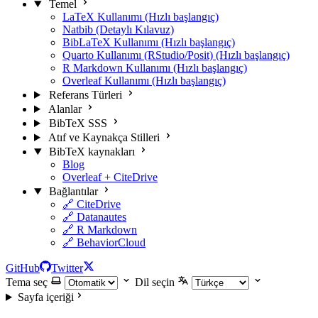
Temel
LaTeX Kullanımı (Hızlı başlangıç)
Natbib (Detaylı Kılavuz)
BibLaTeX Kullanımı (Hızlı başlangıç)
Quarto Kullanımı (RStudio/Posit) (Hızlı başlangıç)
R Markdown Kullanımı (Hızlı başlangıç)
Overleaf Kullanımı (Hızlı başlangıç)
Referans Türleri
Alanlar
BibTeX SSS
Atıf ve Kaynakça Stilleri
BibTeX kaynakları
Blog
Overleaf + CiteDrive
Bağlantılar
🔗 CiteDrive
🔗 Datanautes
🔗 R Markdown
🔗 BehaviorCloud
GitHub
Twitter
Tema seç
Dil seçin
Sayfa içeriği