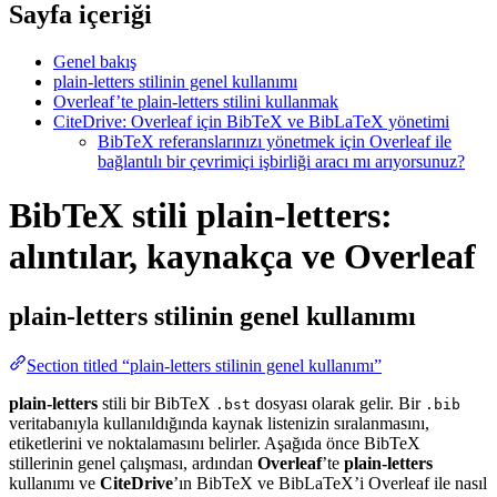
Sayfa içeriği
Genel bakış
plain-letters stilinin genel kullanımı
Overleaf’te plain-letters stilini kullanmak
CiteDrive: Overleaf için BibTeX ve BibLaTeX yönetimi
BibTeX referanslarınızı yönetmek için Overleaf ile
bağlantılı bir çevrimiçi işbirliği aracı mı arıyorsunuz?
BibTeX stili plain-letters:
alıntılar, kaynakça ve Overleaf
plain-letters
stilinin genel kullanımı
Section titled “plain-letters stilinin genel kullanımı”
plain-letters
stili bir BibTeX
dosyası olarak gelir. Bir
.bst
.bib
veritabanıyla kullanıldığında kaynak listenizin sıralanmasını,
etiketlerini ve noktalamasını belirler. Aşağıda önce BibTeX
stillerinin genel çalışması, ardından
Overleaf
’te
plain-letters
kullanımı ve
CiteDrive
’ın BibTeX ve BibLaTeX’i Overleaf ile nasıl