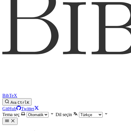
BibTeX
Ara
Ctrl
K
GitHub
Twitter
Tema seç
Dil seçin