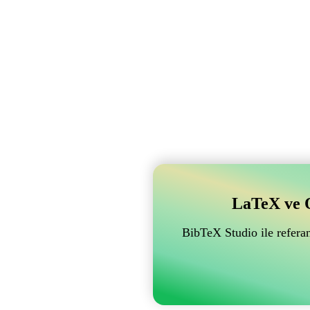
LaTeX ve Ov
BibTeX Studio ile referan