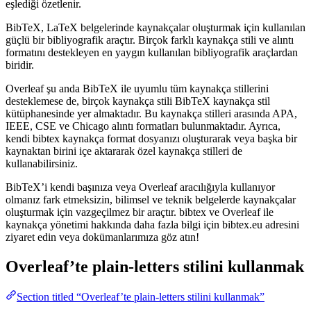
eşlediği özetlenir.
BibTeX, LaTeX belgelerinde kaynakçalar oluşturmak için kullanılan
güçlü bir bibliyografik araçtır. Birçok farklı kaynakça stili ve alıntı
formatını destekleyen en yaygın kullanılan bibliyografik araçlardan
biridir.
Overleaf şu anda BibTeX ile uyumlu tüm kaynakça stillerini
desteklemese de, birçok kaynakça stili BibTeX kaynakça stil
kütüphanesinde yer almaktadır. Bu kaynakça stilleri arasında APA,
IEEE, CSE ve Chicago alıntı formatları bulunmaktadır. Ayrıca,
kendi bibtex kaynakça format dosyanızı oluşturarak veya başka bir
kaynaktan birini içe aktararak özel kaynakça stilleri de
kullanabilirsiniz.
BibTeX’i kendi başınıza veya Overleaf aracılığıyla kullanıyor
olmanız fark etmeksizin, bilimsel ve teknik belgelerde kaynakçalar
oluşturmak için vazgeçilmez bir araçtır. bibtex ve Overleaf ile
kaynakça yönetimi hakkında daha fazla bilgi için bibtex.eu adresini
ziyaret edin veya dokümanlarımıza göz atın!
Overleaf’te
plain-letters
stilini kullanmak
Section titled “Overleaf’te plain-letters stilini kullanmak”