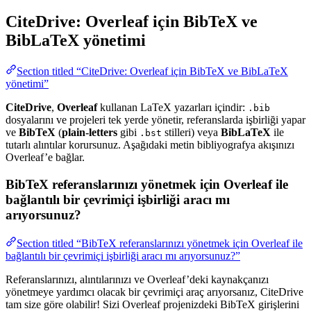
CiteDrive: Overleaf için BibTeX ve
BibLaTeX yönetimi
Section titled “CiteDrive: Overleaf için BibTeX ve BibLaTeX
yönetimi”
CiteDrive
,
Overleaf
kullanan LaTeX yazarları içindir:
.bib
dosyalarını ve projeleri tek yerde yönetir, referanslarda işbirliği yapar
ve
BibTeX
(
plain-letters
gibi
stilleri) veya
BibLaTeX
ile
.bst
tutarlı alıntılar korursunuz. Aşağıdaki metin bibliyografya akışınızı
Overleaf’e bağlar.
BibTeX referanslarınızı yönetmek için Overleaf ile
bağlantılı bir çevrimiçi işbirliği aracı mı
arıyorsunuz?
Section titled “BibTeX referanslarınızı yönetmek için Overleaf ile
bağlantılı bir çevrimiçi işbirliği aracı mı arıyorsunuz?”
Referanslarınızı, alıntılarınızı ve Overleaf’deki kaynakçanızı
yönetmeye yardımcı olacak bir çevrimiçi araç arıyorsanız, CiteDrive
tam size göre olabilir! Sizi Overleaf projenizdeki BibTeX girişlerini