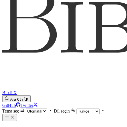
BibTeX
Ara
Ctrl
K
GitHub
Twitter
Tema seç
Dil seçin