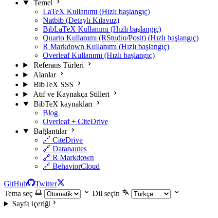
Temel
LaTeX Kullanımı (Hızlı başlangıç)
Natbib (Detaylı Kılavuz)
BibLaTeX Kullanımı (Hızlı başlangıç)
Quarto Kullanımı (RStudio/Posit) (Hızlı başlangıç)
R Markdown Kullanımı (Hızlı başlangıç)
Overleaf Kullanımı (Hızlı başlangıç)
Referans Türleri
Alanlar
BibTeX SSS
Atıf ve Kaynakça Stilleri
BibTeX kaynakları
Blog
Overleaf + CiteDrive
Bağlantılar
🔗 CiteDrive
🔗 Datanautes
🔗 R Markdown
🔗 BehaviorCloud
GitHub
Twitter
Tema seç
Dil seçin
Sayfa içeriği