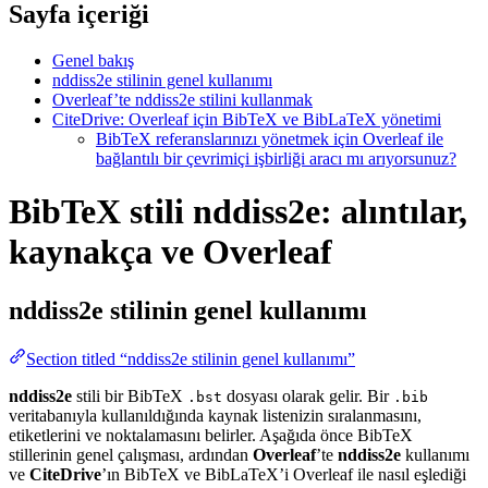
Sayfa içeriği
Genel bakış
nddiss2e stilinin genel kullanımı
Overleaf’te nddiss2e stilini kullanmak
CiteDrive: Overleaf için BibTeX ve BibLaTeX yönetimi
BibTeX referanslarınızı yönetmek için Overleaf ile
bağlantılı bir çevrimiçi işbirliği aracı mı arıyorsunuz?
BibTeX stili nddiss2e: alıntılar,
kaynakça ve Overleaf
nddiss2e
stilinin genel kullanımı
Section titled “nddiss2e stilinin genel kullanımı”
nddiss2e
stili bir BibTeX
dosyası olarak gelir. Bir
.bst
.bib
veritabanıyla kullanıldığında kaynak listenizin sıralanmasını,
etiketlerini ve noktalamasını belirler. Aşağıda önce BibTeX
stillerinin genel çalışması, ardından
Overleaf
’te
nddiss2e
kullanımı
ve
CiteDrive
’ın BibTeX ve BibLaTeX’i Overleaf ile nasıl eşlediği