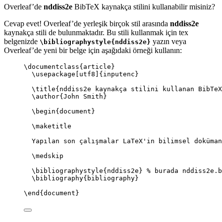
Overleaf’de
nddiss2e
BibTeX kaynakça stilini kullanabilir misiniz?
Cevap evet! Overleaf’de yerleşik birçok stil arasında
nddiss2e
kaynakça stili de bulunmaktadır. Bu stili kullanmak için tex
belgenizde
yazın veya
\bibliographystyle{nddiss2e}
Overleaf’de yeni bir belge için aşağıdaki örneği kullanın:
\documentclass
{
article
}
\usepackage
[
utf8
]{
inputenc
}
\title
{nddiss2e kaynakça stilini kullanan BibTeX
\author
{John Smith}
\begin
{
document
}
\maketitle
Yapılan son çalışmalar LaTeX'in bilimsel doküman
\medskip
\bibliographystyle
{nddiss2e} 
% burada nddiss2e.b
\bibliography
{bibliography}
\end
{
document
}