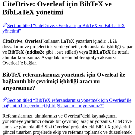
CiteDrive: Overleaf için BibTeX ve
BibLaTeX yönetimi
Section titled “CiteDrive: Overleaf için BibTeX ve BibLaTeX
yönetimi”
CiteDrive
,
Overleaf
kullanan LaTeX yazarları içindir:
.bib
dosyalarını ve projeleri tek yerde yönetir, referanslarda işbirliği yapar
ve
BibTeX
(
nddiss2e
gibi
stilleri) veya
BibLaTeX
ile tutarlı
.bst
alıntılar korursunuz. Aşağıdaki metin bibliyografya akışınızı
Overleaf’e bağlar.
BibTeX referanslarınızı yönetmek için Overleaf ile
bağlantılı bir çevrimiçi işbirliği aracı mı
arıyorsunuz?
Section titled “BibTeX referanslarınızı yönetmek için Overleaf ile
bağlantılı bir çevrimiçi işbirliği aracı mı arıyorsunuz?”
Referanslarınızı, alıntılarınızı ve Overleaf’deki kaynakçanızı
yönetmeye yardımcı olacak bir çevrimiçi araç arıyorsanız, CiteDrive
tam size göre olabilir! Sizi Overleaf projenizdeki BibTeX girişlerini
güncel tutarken projelerde ekip ve referans toplamak ve düzenlemek