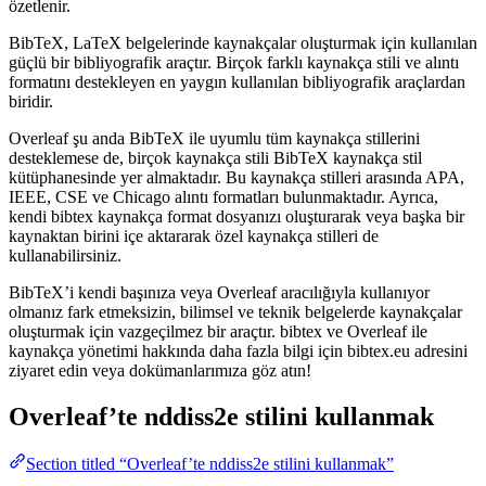
özetlenir.
BibTeX, LaTeX belgelerinde kaynakçalar oluşturmak için kullanılan
güçlü bir bibliyografik araçtır. Birçok farklı kaynakça stili ve alıntı
formatını destekleyen en yaygın kullanılan bibliyografik araçlardan
biridir.
Overleaf şu anda BibTeX ile uyumlu tüm kaynakça stillerini
desteklemese de, birçok kaynakça stili BibTeX kaynakça stil
kütüphanesinde yer almaktadır. Bu kaynakça stilleri arasında APA,
IEEE, CSE ve Chicago alıntı formatları bulunmaktadır. Ayrıca,
kendi bibtex kaynakça format dosyanızı oluşturarak veya başka bir
kaynaktan birini içe aktararak özel kaynakça stilleri de
kullanabilirsiniz.
BibTeX’i kendi başınıza veya Overleaf aracılığıyla kullanıyor
olmanız fark etmeksizin, bilimsel ve teknik belgelerde kaynakçalar
oluşturmak için vazgeçilmez bir araçtır. bibtex ve Overleaf ile
kaynakça yönetimi hakkında daha fazla bilgi için bibtex.eu adresini
ziyaret edin veya dokümanlarımıza göz atın!
Overleaf’te
nddiss2e
stilini kullanmak
Section titled “Overleaf’te nddiss2e stilini kullanmak”