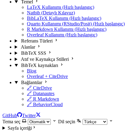
Temel
LaTeX Kullanımı (Hızlı başlangıç)
Natbib (Detaylı Kılavuz)
BibLaTeX Kullanımı (Hızlı başlangıç)
Quarto Kullanımı (RStudio/Posit) (Hızlı başlangıç)
R Markdown Kullanımı (Hızlı başlangıç)
Overleaf Kullanımı (Hızlı başlangıç)
Referans Türleri
Alanlar
BibTeX SSS
Atıf ve Kaynakça Stilleri
BibTeX kaynakları
Blog
Overleaf + CiteDrive
Bağlantılar
🔗 CiteDrive
🔗 Datanautes
🔗 R Markdown
🔗 BehaviorCloud
GitHub
Twitter
Tema seç
Dil seçin
Sayfa içeriği