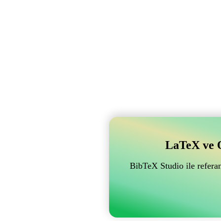
LaTeX ve Ov
BibTeX Studio ile referan