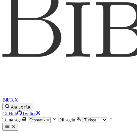
BibTeX
Ara
Ctrl
K
GitHub
Twitter
Tema seç
Dil seçin