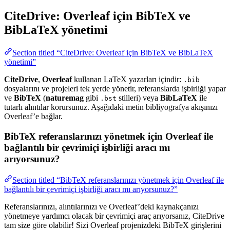
CiteDrive: Overleaf için BibTeX ve
BibLaTeX yönetimi
Section titled “CiteDrive: Overleaf için BibTeX ve BibLaTeX
yönetimi”
CiteDrive
,
Overleaf
kullanan LaTeX yazarları içindir:
.bib
dosyalarını ve projeleri tek yerde yönetir, referanslarda işbirliği yapar
ve
BibTeX
(
naturemag
gibi
stilleri) veya
BibLaTeX
ile
.bst
tutarlı alıntılar korursunuz. Aşağıdaki metin bibliyografya akışınızı
Overleaf’e bağlar.
BibTeX referanslarınızı yönetmek için Overleaf ile
bağlantılı bir çevrimiçi işbirliği aracı mı
arıyorsunuz?
Section titled “BibTeX referanslarınızı yönetmek için Overleaf ile
bağlantılı bir çevrimiçi işbirliği aracı mı arıyorsunuz?”
Referanslarınızı, alıntılarınızı ve Overleaf’deki kaynakçanızı
yönetmeye yardımcı olacak bir çevrimiçi araç arıyorsanız, CiteDrive
tam size göre olabilir! Sizi Overleaf projenizdeki BibTeX girişlerini