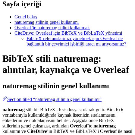
Sayfa içeriği
Genel bakış
naturemag stilinin genel kullanımı
Overleaf’te naturemag stilini kullanmak
CiteDrive: Overleaf için BibTeX ve BibLaTeX yönetimi
BibTeX referanslarınızı yönetmek için Overleaf ile
bağlantılı bir çevrimiçi işbirliği aracı mı arıyorsunuz?
BibTeX stili naturemag:
alıntılar, kaynakça ve Overleaf
naturemag
stilinin genel kullanımı
Section titled “naturemag stilinin genel kullanımı”
naturemag
stili bir BibTeX
dosyası olarak gelir. Bir
.bst
.bib
veritabanıyla kullanıldığında kaynak listenizin sıralanmasını,
etiketlerini ve noktalamasını belirler. Aşağıda önce BibTeX
stillerinin genel çalışması, ardından
Overleaf
’te
naturemag
kullanımı ve
CiteDrive
’ın BibTeX ve BibLaTeX’i Overleaf ile nasıl