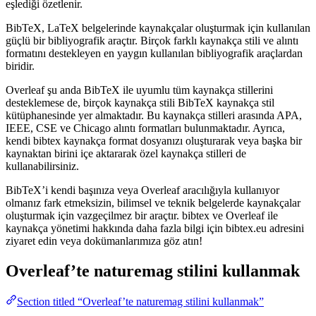
eşlediği özetlenir.
BibTeX, LaTeX belgelerinde kaynakçalar oluşturmak için kullanılan
güçlü bir bibliyografik araçtır. Birçok farklı kaynakça stili ve alıntı
formatını destekleyen en yaygın kullanılan bibliyografik araçlardan
biridir.
Overleaf şu anda BibTeX ile uyumlu tüm kaynakça stillerini
desteklemese de, birçok kaynakça stili BibTeX kaynakça stil
kütüphanesinde yer almaktadır. Bu kaynakça stilleri arasında APA,
IEEE, CSE ve Chicago alıntı formatları bulunmaktadır. Ayrıca,
kendi bibtex kaynakça format dosyanızı oluşturarak veya başka bir
kaynaktan birini içe aktararak özel kaynakça stilleri de
kullanabilirsiniz.
BibTeX’i kendi başınıza veya Overleaf aracılığıyla kullanıyor
olmanız fark etmeksizin, bilimsel ve teknik belgelerde kaynakçalar
oluşturmak için vazgeçilmez bir araçtır. bibtex ve Overleaf ile
kaynakça yönetimi hakkında daha fazla bilgi için bibtex.eu adresini
ziyaret edin veya dokümanlarımıza göz atın!
Overleaf’te
naturemag
stilini kullanmak
Section titled “Overleaf’te naturemag stilini kullanmak”