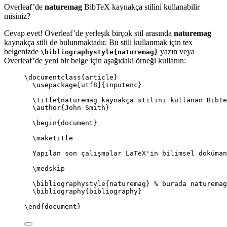
Overleaf’de
naturemag
BibTeX kaynakça stilini kullanabilir
misiniz?
Cevap evet! Overleaf’de yerleşik birçok stil arasında
naturemag
kaynakça stili de bulunmaktadır. Bu stili kullanmak için tex
belgenizde
yazın veya
\bibliographystyle{naturemag}
Overleaf’de yeni bir belge için aşağıdaki örneği kullanın:
\documentclass
{
article
}
\usepackage
[
utf8
]{
inputenc
}
\title
{naturemag kaynakça stilini kullanan BibTe
\author
{John Smith}
\begin
{
document
}
\maketitle
Yapılan son çalışmalar LaTeX'in bilimsel doküman
\medskip
\bibliographystyle
{naturemag} 
% burada naturemag
\bibliography
{bibliography}
\end
{
document
}