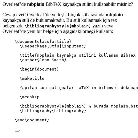
Overleaf’de
mbplain
BibTeX kaynakça stilini kullanabilir misiniz?
Cevap evet! Overleaf’de yerleşik birçok stil arasında
mbplain
kaynakça stili de bulunmaktadır. Bu stili kullanmak için tex
belgenizde
yazın veya
\bibliographystyle{mbplain}
Overleaf’de yeni bir belge için aşağıdaki örneği kullanın:
\documentclass
{
article
}
\usepackage
[
utf8
]{
inputenc
}
\title
{mbplain kaynakça stilini kullanan BibTeX 
\author
{John Smith}
\begin
{
document
}
\maketitle
Yapılan son çalışmalar LaTeX'in bilimsel doküman
\medskip
\bibliographystyle
{mbplain} 
% burada mbplain.bst
\bibliography
{bibliography}
\end
{
document
}