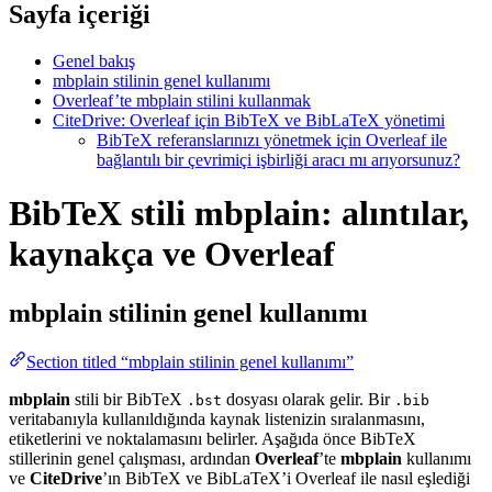
Sayfa içeriği
Genel bakış
mbplain stilinin genel kullanımı
Overleaf’te mbplain stilini kullanmak
CiteDrive: Overleaf için BibTeX ve BibLaTeX yönetimi
BibTeX referanslarınızı yönetmek için Overleaf ile
bağlantılı bir çevrimiçi işbirliği aracı mı arıyorsunuz?
BibTeX stili mbplain: alıntılar,
kaynakça ve Overleaf
mbplain
stilinin genel kullanımı
Section titled “mbplain stilinin genel kullanımı”
mbplain
stili bir BibTeX
dosyası olarak gelir. Bir
.bst
.bib
veritabanıyla kullanıldığında kaynak listenizin sıralanmasını,
etiketlerini ve noktalamasını belirler. Aşağıda önce BibTeX
stillerinin genel çalışması, ardından
Overleaf
’te
mbplain
kullanımı
ve
CiteDrive
’ın BibTeX ve BibLaTeX’i Overleaf ile nasıl eşlediği