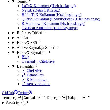
Temel
LaTeX Kullanımı (Hızlı başlangıç)
Natbib (Detaylı Kılavuz)
BibLaTeX Kullanımı (Hızlı başlangıç)
Quarto Kullanımı (RStudio/Posit) (Hızlı başlangıç)
R Markdown Kullanımı (Hızlı başlangıç)
Overleaf Kullanımı (Hızlı başlangıç)
Referans Türleri
Alanlar
BibTeX SSS
Atıf ve Kaynakça Stilleri
BibTeX kaynakları
Blog
Overleaf + CiteDrive
Bağlantılar
🔗 CiteDrive
🔗 Datanautes
🔗 R Markdown
🔗 BehaviorCloud
GitHub
Twitter
Tema seç
Dil seçin
Sayfa içeriği