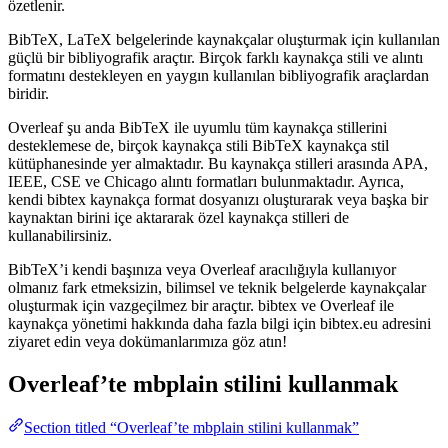
özetlenir.
BibTeX, LaTeX belgelerinde kaynakçalar oluşturmak için kullanılan
güçlü bir bibliyografik araçtır. Birçok farklı kaynakça stili ve alıntı
formatını destekleyen en yaygın kullanılan bibliyografik araçlardan
biridir.
Overleaf şu anda BibTeX ile uyumlu tüm kaynakça stillerini
desteklemese de, birçok kaynakça stili BibTeX kaynakça stil
kütüphanesinde yer almaktadır. Bu kaynakça stilleri arasında APA,
IEEE, CSE ve Chicago alıntı formatları bulunmaktadır. Ayrıca,
kendi bibtex kaynakça format dosyanızı oluşturarak veya başka bir
kaynaktan birini içe aktararak özel kaynakça stilleri de
kullanabilirsiniz.
BibTeX’i kendi başınıza veya Overleaf aracılığıyla kullanıyor
olmanız fark etmeksizin, bilimsel ve teknik belgelerde kaynakçalar
oluşturmak için vazgeçilmez bir araçtır. bibtex ve Overleaf ile
kaynakça yönetimi hakkında daha fazla bilgi için bibtex.eu adresini
ziyaret edin veya dokümanlarımıza göz atın!
Overleaf’te
mbplain
stilini kullanmak
Section titled “Overleaf’te mbplain stilini kullanmak”