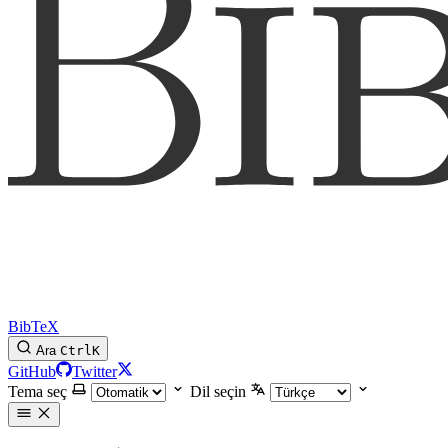
BibTeX
Ara
Ctrl
K
GitHub
Twitter
Tema seç
Dil seçin