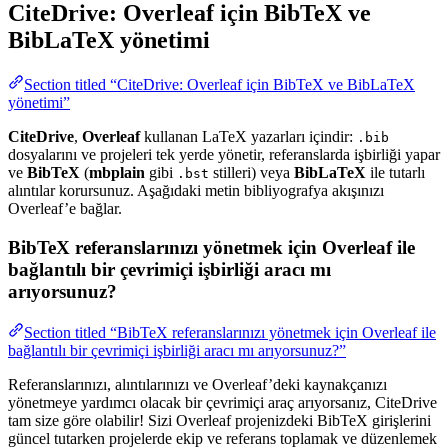
CiteDrive: Overleaf için BibTeX ve
BibLaTeX yönetimi
Section titled “CiteDrive: Overleaf için BibTeX ve BibLaTeX
yönetimi”
CiteDrive
,
Overleaf
kullanan LaTeX yazarları içindir:
.bib
dosyalarını ve projeleri tek yerde yönetir, referanslarda işbirliği yapar
ve
BibTeX
(
mbplain
gibi
stilleri) veya
BibLaTeX
ile tutarlı
.bst
alıntılar korursunuz. Aşağıdaki metin bibliyografya akışınızı
Overleaf’e bağlar.
BibTeX referanslarınızı yönetmek için Overleaf ile
bağlantılı bir çevrimiçi işbirliği aracı mı
arıyorsunuz?
Section titled “BibTeX referanslarınızı yönetmek için Overleaf ile
bağlantılı bir çevrimiçi işbirliği aracı mı arıyorsunuz?”
Referanslarınızı, alıntılarınızı ve Overleaf’deki kaynakçanızı
yönetmeye yardımcı olacak bir çevrimiçi araç arıyorsanız, CiteDrive
tam size göre olabilir! Sizi Overleaf projenizdeki BibTeX girişlerini
güncel tutarken projelerde ekip ve referans toplamak ve düzenlemek