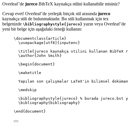
Overleaf’de
jureco
BibTeX kaynakça stilini kullanabilir misiniz?
Cevap evet! Overleaf’de yerleşik birçok stil arasında
jureco
kaynakça stili de bulunmaktadır. Bu stili kullanmak için tex
belgenizde
yazın veya Overleaf’de
\bibliographystyle{jureco}
yeni bir belge için aşağıdaki örneği kullanın:
\documentclass
{
article
}
\usepackage
[
utf8
]{
inputenc
}
\title
{jureco kaynakça stilini kullanan BibTeX r
\author
{John Smith}
\begin
{
document
}
\maketitle
Yapılan son çalışmalar LaTeX'in bilimsel doküman
\medskip
\bibliographystyle
{jureco} 
% burada jureco.bst y
\bibliography
{bibliography}
\end
{
document
}