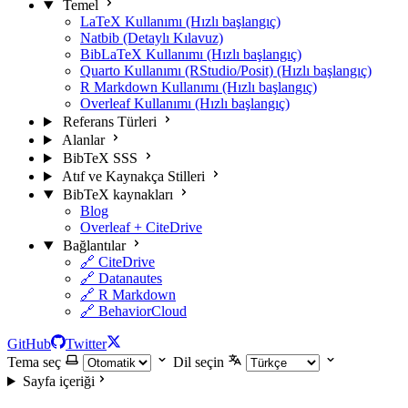
Temel
LaTeX Kullanımı (Hızlı başlangıç)
Natbib (Detaylı Kılavuz)
BibLaTeX Kullanımı (Hızlı başlangıç)
Quarto Kullanımı (RStudio/Posit) (Hızlı başlangıç)
R Markdown Kullanımı (Hızlı başlangıç)
Overleaf Kullanımı (Hızlı başlangıç)
Referans Türleri
Alanlar
BibTeX SSS
Atıf ve Kaynakça Stilleri
BibTeX kaynakları
Blog
Overleaf + CiteDrive
Bağlantılar
🔗 CiteDrive
🔗 Datanautes
🔗 R Markdown
🔗 BehaviorCloud
GitHub
Twitter
Tema seç
Dil seçin
Sayfa içeriği