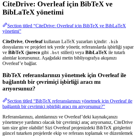
CiteDrive: Overleaf için BibTeX ve
BibLaTeX yönetimi
Section titled “CiteDrive: Overleaf için BibTeX ve BibLaTeX
yönetimi”
CiteDrive
,
Overleaf
kullanan LaTeX yazarları içindir:
.bib
dosyalarını ve projeleri tek yerde yönetir, referanslarda işbirliği yapar
ve
BibTeX
(
jureco
gibi
stilleri) veya
BibLaTeX
ile tutarlı
.bst
alıntılar korursunuz. Aşağıdaki metin bibliyografya akışınızı
Overleaf’e bağlar.
BibTeX referanslarınızı yönetmek için Overleaf ile
bağlantılı bir çevrimiçi işbirliği aracı mı
arıyorsunuz?
Section titled “BibTeX referanslarınızı yönetmek için Overleaf ile
bağlantılı bir çevrimiçi işbirliği aracı mı arıyorsunuz?”
Referanslarınızı, alıntılarınızı ve Overleaf’deki kaynakçanızı
yönetmeye yardımcı olacak bir çevrimiçi araç arıyorsanız, CiteDrive
tam size göre olabilir! Sizi Overleaf projenizdeki BibTeX girişlerini
güncel tutarken projelerde ekip ve referans toplamak ve düzenlemek