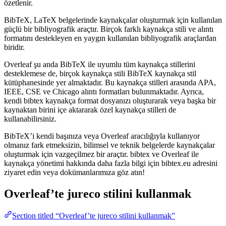
özetlenir.
BibTeX, LaTeX belgelerinde kaynakçalar oluşturmak için kullanılan
güçlü bir bibliyografik araçtır. Birçok farklı kaynakça stili ve alıntı
formatını destekleyen en yaygın kullanılan bibliyografik araçlardan
biridir.
Overleaf şu anda BibTeX ile uyumlu tüm kaynakça stillerini
desteklemese de, birçok kaynakça stili BibTeX kaynakça stil
kütüphanesinde yer almaktadır. Bu kaynakça stilleri arasında APA,
IEEE, CSE ve Chicago alıntı formatları bulunmaktadır. Ayrıca,
kendi bibtex kaynakça format dosyanızı oluşturarak veya başka bir
kaynaktan birini içe aktararak özel kaynakça stilleri de
kullanabilirsiniz.
BibTeX’i kendi başınıza veya Overleaf aracılığıyla kullanıyor
olmanız fark etmeksizin, bilimsel ve teknik belgelerde kaynakçalar
oluşturmak için vazgeçilmez bir araçtır. bibtex ve Overleaf ile
kaynakça yönetimi hakkında daha fazla bilgi için bibtex.eu adresini
ziyaret edin veya dokümanlarımıza göz atın!
Overleaf’te
jureco
stilini kullanmak
Section titled “Overleaf’te jureco stilini kullanmak”