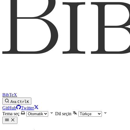
BibTeX
Ara
Ctrl
K
GitHub
Twitter
Tema seç
Dil seçin