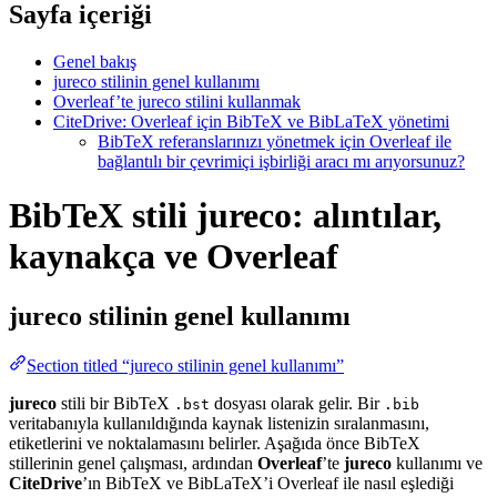
Sayfa içeriği
Genel bakış
jureco stilinin genel kullanımı
Overleaf’te jureco stilini kullanmak
CiteDrive: Overleaf için BibTeX ve BibLaTeX yönetimi
BibTeX referanslarınızı yönetmek için Overleaf ile
bağlantılı bir çevrimiçi işbirliği aracı mı arıyorsunuz?
BibTeX stili jureco: alıntılar,
kaynakça ve Overleaf
jureco
stilinin genel kullanımı
Section titled “jureco stilinin genel kullanımı”
jureco
stili bir BibTeX
dosyası olarak gelir. Bir
.bst
.bib
veritabanıyla kullanıldığında kaynak listenizin sıralanmasını,
etiketlerini ve noktalamasını belirler. Aşağıda önce BibTeX
stillerinin genel çalışması, ardından
Overleaf
’te
jureco
kullanımı ve
CiteDrive
’ın BibTeX ve BibLaTeX’i Overleaf ile nasıl eşlediği