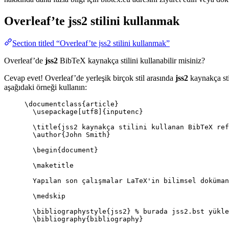
Overleaf’te
jss2
stilini kullanmak
Section titled “Overleaf’te jss2 stilini kullanmak”
Overleaf’de
jss2
BibTeX kaynakça stilini kullanabilir misiniz?
Cevap evet! Overleaf’de yerleşik birçok stil arasında
jss2
kaynakça sti
aşağıdaki örneği kullanın:
\documentclass
{
article
}
\usepackage
[
utf8
]{
inputenc
}
\title
{jss2 kaynakça stilini kullanan BibTeX ref
\author
{John Smith}
\begin
{
document
}
\maketitle
Yapılan son çalışmalar LaTeX'in bilimsel doküman
\medskip
\bibliographystyle
{jss2} 
% burada jss2.bst yükle
\bibliography
{bibliography}