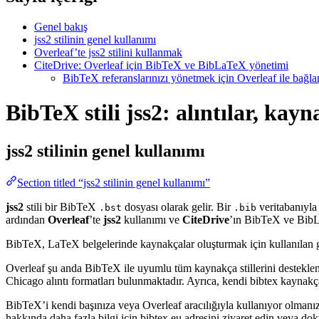
Genel bakış
jss2 stilinin genel kullanımı
Overleaf’te jss2 stilini kullanmak
CiteDrive: Overleaf için BibTeX ve BibLaTeX yönetimi
BibTeX referanslarınızı yönetmek için Overleaf ile bağlant
BibTeX stili jss2: alıntılar, kay
jss2
stilinin genel kullanımı
Section titled “jss2 stilinin genel kullanımı”
jss2
stili bir BibTeX
dosyası olarak gelir. Bir
veritabanıyla 
.bst
.bib
ardından
Overleaf
’te
jss2
kullanımı ve
CiteDrive
’ın BibTeX ve BibLaT
BibTeX, LaTeX belgelerinde kaynakçalar oluşturmak için kullanılan güçlü
Overleaf şu anda BibTeX ile uyumlu tüm kaynakça stillerini destekle
Chicago alıntı formatları bulunmaktadır. Ayrıca, kendi bibtex kaynakça 
BibTeX’i kendi başınıza veya Overleaf aracılığıyla kullanıyor olmanız
hakkında daha fazla bilgi için bibtex.eu adresini ziyaret edin veya do