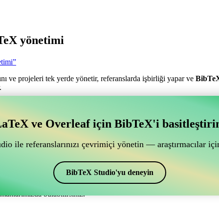
TeX yönetimi
timi”
nı ve projeleri tek yerde yönetir, referanslarda işbirliği yapar ve
BibTe
.
antılı bir çevrimiçi işbirliği aracı mı arıyorsunuz?
aTeX ve Overleaf için BibTeX'i basitleştiri
ğlantılı bir çevrimiçi işbirliği aracı mı arıyorsunuz?”
ye yardımcı olacak bir çevrimiçi araç arıyorsanız, CiteDrive tam size gör
io ile referanslarınızı çevrimiçi yönetin — araştırmacılar için
ak sağlar.
 ve alıntılar oluşturmak için de kullanabilirsiniz. Overleaf’de kaynakça
BibTeX Studio'yu deneyin
manlarımızda bulabilirsiniz.