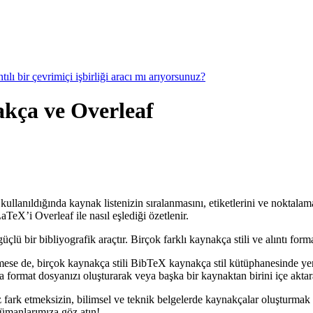
ılı bir çevrimiçi işbirliği aracı mı arıyorsunuz?
nakça ve Overleaf
kullanıldığında kaynak listenizin sıralanmasını, etiketlerini ve noktalam
eX’i Overleaf ile nasıl eşlediği özetlenir.
 bir bibliyografik araçtır. Birçok farklı kaynakça stili ve alıntı forma
mese de, birçok kaynakça stili BibTeX kaynakça stil kütüphanesinde ye
format dosyanızı oluşturarak veya başka bir kaynaktan birini içe aktarar
 fark etmeksizin, bilimsel ve teknik belgelerde kaynakçalar oluşturmak 
kümanlarımıza göz atın!