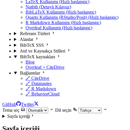
LaTeX Kullanımı (Hızlı başlangıç)
Natbib (Detaylı Kılavuz)
BibLaTeX Kullanımı (Hızlı başlangıç)
Quarto Kullanımı (RStudio/Posit) (Hızlı başlangıç)
R Markdown Kullanımı (Hızlı başlangıç)
Overleaf Kullanımı (Hızlı başlangıç)
Referans Türleri
Alanlar
BibTeX SSS
Atıf ve Kaynakça Stilleri
BibTeX kaynakları
Blog
Overleaf + CiteDrive
Bağlantılar
🔗 CiteDrive
🔗 Datanautes
🔗 R Markdown
🔗 BehaviorCloud
GitHub
Twitter
Tema seç
Dil seçin
Sayfa içeriği
Sayfa içeriği