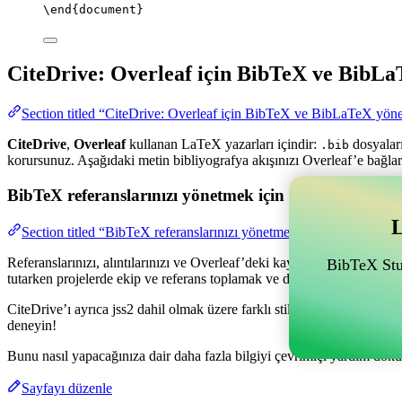
\end
{
document
}
CiteDrive: Overleaf için BibTeX ve BibLa
Section titled “CiteDrive: Overleaf için BibTeX ve BibLaTeX yöne
CiteDrive
,
Overleaf
kullanan LaTeX yazarları içindir:
dosyaları
.bib
korursunuz. Aşağıdaki metin bibliyografya akışınızı Overleaf’e bağlar
BibTeX referanslarınızı yönetmek için Overleaf ile bağl
L
Section titled “BibTeX referanslarınızı yönetmek için Overleaf ile ba
Referanslarınızı, alıntılarınızı ve Overleaf’deki kaynakçanızı yönetme
BibTeX Stud
tutarken projelerde ekip ve referans toplamak ve düzenlemek için olan
CiteDrive’ı ayrıca jss2 dahil olmak üzere farklı stillerde kaynakçalar
deneyin!
Bunu nasıl yapacağınıza dair daha fazla bilgiyi çevrimiçi yardım dokü
Sayfayı düzenle