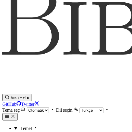
Ara
Ctrl
K
GitHub
Twitter
Tema seç
Dil seçin
Temel