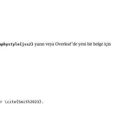
yazın veya Overleaf’de yeni bir belge için
aphystyle{jss2}
r 
\cite
{
Smith2023
}.