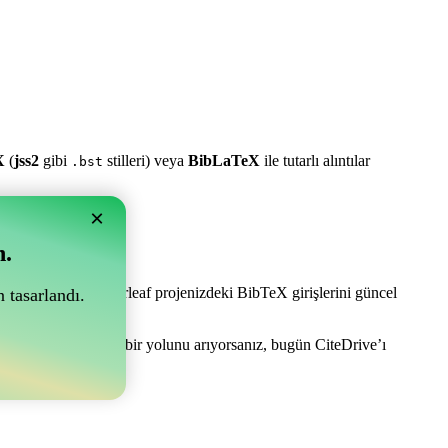
X
(
jss2
gibi
stilleri) veya
BibLaTeX
ile tutarlı alıntılar
.bst
×
n.
e olabilir! Sizi Overleaf projenizdeki BibTeX girişlerini güncel
 tasarlandı.
nızı yönetmenin kolay bir yolunu arıyorsanız, bugün CiteDrive’ı