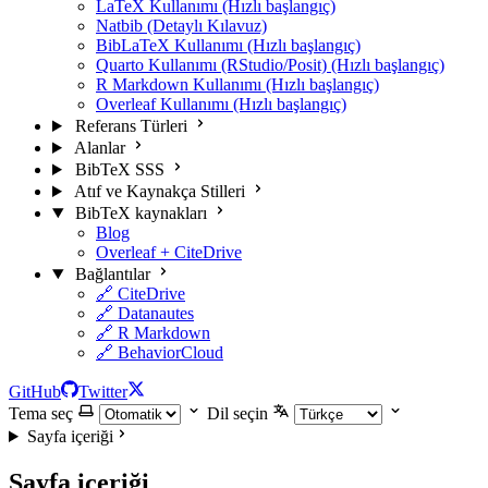
LaTeX Kullanımı (Hızlı başlangıç)
Natbib (Detaylı Kılavuz)
BibLaTeX Kullanımı (Hızlı başlangıç)
Quarto Kullanımı (RStudio/Posit) (Hızlı başlangıç)
R Markdown Kullanımı (Hızlı başlangıç)
Overleaf Kullanımı (Hızlı başlangıç)
Referans Türleri
Alanlar
BibTeX SSS
Atıf ve Kaynakça Stilleri
BibTeX kaynakları
Blog
Overleaf + CiteDrive
Bağlantılar
🔗 CiteDrive
🔗 Datanautes
🔗 R Markdown
🔗 BehaviorCloud
GitHub
Twitter
Tema seç
Dil seçin
Sayfa içeriği
Sayfa içeriği