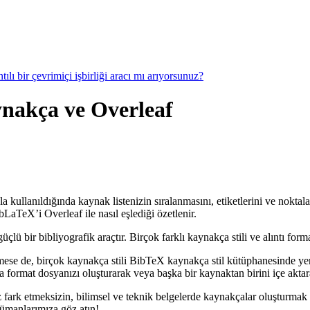
ılı bir çevrimiçi işbirliği aracı mı arıyorsunuz?
aynakça ve Overleaf
a kullanıldığında kaynak listenizin sıralanmasını, etiketlerini ve noktal
LaTeX’i Overleaf ile nasıl eşlediği özetlenir.
 bir bibliyografik araçtır. Birçok farklı kaynakça stili ve alıntı forma
mese de, birçok kaynakça stili BibTeX kaynakça stil kütüphanesinde ye
format dosyanızı oluşturarak veya başka bir kaynaktan birini içe aktarar
 fark etmeksizin, bilimsel ve teknik belgelerde kaynakçalar oluşturmak 
kümanlarımıza göz atın!