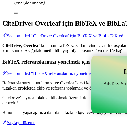
\end
{
document
}
CiteDrive: Overleaf için BibTeX ve BibLa
Section titled “CiteDrive: Overleaf için BibTeX ve BibLaTeX yöne
CiteDrive
,
Overleaf
kullanan LaTeX yazarları içindir:
dosyaları
.bib
korursunuz. Aşağıdaki metin bibliyografya akışınızı Overleaf’e bağlar
BibTeX referanslarınızı yönetmek için Overleaf ile bağl
L
Section titled “BibTeX referanslarınızı yönetmek için Overleaf ile ba
Referanslarınızı, alıntılarınızı ve Overleaf’deki kaynakçanızı yönetme
BibTeX Stud
tutarken projelerde ekip ve referans toplamak ve düzenlemek için olan
CiteDrive’ı ayrıca jplain dahil olmak üzere farklı stillerde kaynakçal
deneyin!
Bunu nasıl yapacağınıza dair daha fazla bilgiyi çevrimiçi yardım dokü
Sayfayı düzenle