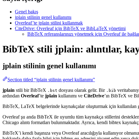
Genel bakış
jplain stilinin genel kullanımı
Overleaf’te jplain stilini kullanmak
CiteDrive: Overleaf için BibTeX ve BibLaTeX yönetimi
BibTeX referanslarınızı yönetmek için Overleaf ile bağlant
BibTeX stili jplain: alıntılar, k
jplain
stilinin genel kullanımı
Section titled “jplain stilinin genel kullanımı”
jplain
stili bir BibTeX
dosyası olarak gelir. Bir
veritabanıyl
.bst
.bib
ardından
Overleaf
’te
jplain
kullanımı ve
CiteDrive
’ın BibTeX ve Bib
BibTeX, LaTeX belgelerinde kaynakçalar oluşturmak için kullanılan güçlü
Overleaf şu anda BibTeX ile uyumlu tüm kaynakça stillerini destekle
Chicago alıntı formatları bulunmaktadır. Ayrıca, kendi bibtex kaynakça 
BibTeX’i kendi başınıza veya Overleaf aracılığıyla kullanıyor olmanız
hakkında daha fazla bilgi için bibtex.eu adresini ziyaret edin veya do