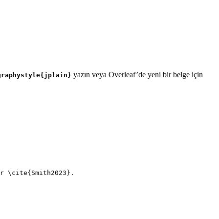
yazın veya Overleaf’de yeni bir belge için
graphystyle{jplain}
r 
\cite
{
Smith2023
}.