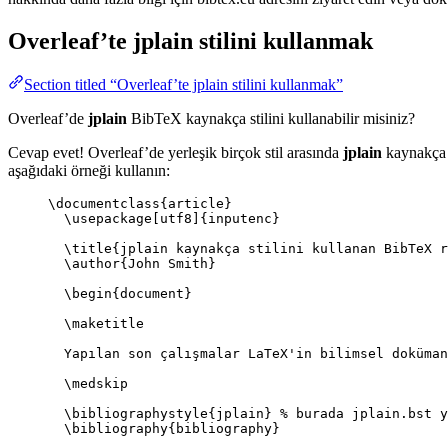
Overleaf’te
jplain
stilini kullanmak
Section titled “Overleaf’te jplain stilini kullanmak”
Overleaf’de
jplain
BibTeX kaynakça stilini kullanabilir misiniz?
Cevap evet! Overleaf’de yerleşik birçok stil arasında
jplain
kaynakça s
aşağıdaki örneği kullanın:
\documentclass
{
article
}
\usepackage
[
utf8
]{
inputenc
}
\title
{jplain kaynakça stilini kullanan BibTeX r
\author
{John Smith}
\begin
{
document
}
\maketitle
Yapılan son çalışmalar LaTeX'in bilimsel doküman
\medskip
\bibliographystyle
{jplain} 
% burada jplain.bst y
\bibliography
{bibliography}