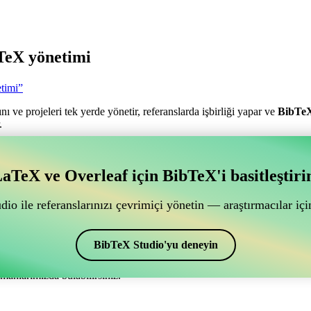
TeX yönetimi
timi”
nı ve projeleri tek yerde yönetir, referanslarda işbirliği yapar ve
BibTe
.
antılı bir çevrimiçi işbirliği aracı mı arıyorsunuz?
aTeX ve Overleaf için BibTeX'i basitleştiri
ğlantılı bir çevrimiçi işbirliği aracı mı arıyorsunuz?”
ye yardımcı olacak bir çevrimiçi araç arıyorsanız, CiteDrive tam size gör
io ile referanslarınızı çevrimiçi yönetin — araştırmacılar için
ak sağlar.
ar ve alıntılar oluşturmak için de kullanabilirsiniz. Overleaf’de kaynakç
BibTeX Studio'yu deneyin
manlarımızda bulabilirsiniz.