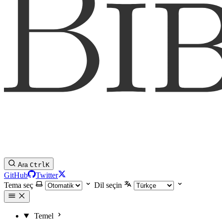
Ara
Ctrl
K
GitHub
Twitter
Tema seç
Dil seçin
Temel