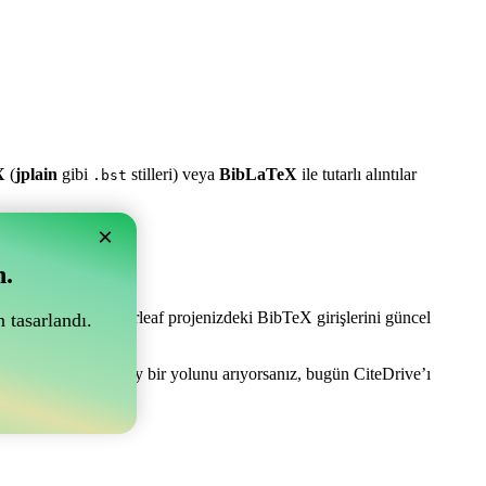
X
(
jplain
gibi
stilleri) veya
BibLaTeX
ile tutarlı alıntılar
.bst
×
n.
e olabilir! Sizi Overleaf projenizdeki BibTeX girişlerini güncel
 tasarlandı.
anızı yönetmenin kolay bir yolunu arıyorsanız, bugün CiteDrive’ı