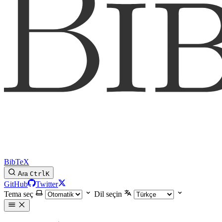
BibTeX
Ara
Ctrl
K
GitHub
Twitter
Tema seç
Dil seçin