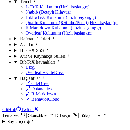
Temel
LaTeX Kullanımı (Hızlı başlangıç)
Natbib (Detaylı Kılavuz)
BibLaTeX Kullanımı (Hızlı başlangıç)
Quarto Kullanımı (RStudio/Posit) (Hızlı başlangıç)
R Markdown Kullanımı (Hızlı başlangıç)
Overleaf Kullanımı (Hızlı başlangıç)
Referans Türleri
Alanlar
BibTeX SSS
Atıf ve Kaynakça Stilleri
BibTeX kaynakları
Blog
Overleaf + CiteDrive
Bağlantılar
🔗 CiteDrive
🔗 Datanautes
🔗 R Markdown
🔗 BehaviorCloud
GitHub
Twitter
Tema seç
Dil seçin
Sayfa içeriği