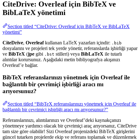
CiteDrive: Overleaf için BibTeX ve
BibLaTeX yönetimi
Section titled “CiteDrive: Overleaf için BibTeX ve BibLaTeX
yönetimi”
CiteDrive
,
Overleaf
kullanan LaTeX yazarları içindir:
.bib
dosyalarını ve projeleri tek yerde yönetir, referanslarda işbirliği yapar
ve
BibTeX
(
jpe
gibi
stilleri) veya
BibLaTeX
ile tutarlı
.bst
alıntılar korursunuz. Aşağıdaki metin bibliyografya akışınızı
Overleaf’e bağlar.
BibTeX referanslarınızı yönetmek için Overleaf ile
bağlantılı bir çevrimiçi işbirliği aracı mı
arıyorsunuz?
Section titled “BibTeX referanslarınızı yönetmek için Overleaf ile
bağlantılı bir çevrimiçi işbirliği aracı mı arıyorsunuz?”
Referanslarınızı, alıntılarınızı ve Overleaf’deki kaynakçanızı
yönetmeye yardımcı olacak bir çevrimiçi araç arıyorsanız, CiteDrive
tam size göre olabilir! Sizi Overleaf projenizdeki BibTeX girişlerini
güncel tutarken projelerde ekip ve referans toplamak ve düzenlemek