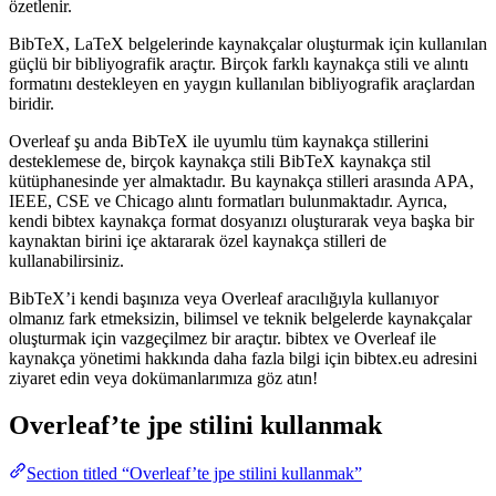
özetlenir.
BibTeX, LaTeX belgelerinde kaynakçalar oluşturmak için kullanılan
güçlü bir bibliyografik araçtır. Birçok farklı kaynakça stili ve alıntı
formatını destekleyen en yaygın kullanılan bibliyografik araçlardan
biridir.
Overleaf şu anda BibTeX ile uyumlu tüm kaynakça stillerini
desteklemese de, birçok kaynakça stili BibTeX kaynakça stil
kütüphanesinde yer almaktadır. Bu kaynakça stilleri arasında APA,
IEEE, CSE ve Chicago alıntı formatları bulunmaktadır. Ayrıca,
kendi bibtex kaynakça format dosyanızı oluşturarak veya başka bir
kaynaktan birini içe aktararak özel kaynakça stilleri de
kullanabilirsiniz.
BibTeX’i kendi başınıza veya Overleaf aracılığıyla kullanıyor
olmanız fark etmeksizin, bilimsel ve teknik belgelerde kaynakçalar
oluşturmak için vazgeçilmez bir araçtır. bibtex ve Overleaf ile
kaynakça yönetimi hakkında daha fazla bilgi için bibtex.eu adresini
ziyaret edin veya dokümanlarımıza göz atın!
Overleaf’te
jpe
stilini kullanmak
Section titled “Overleaf’te jpe stilini kullanmak”