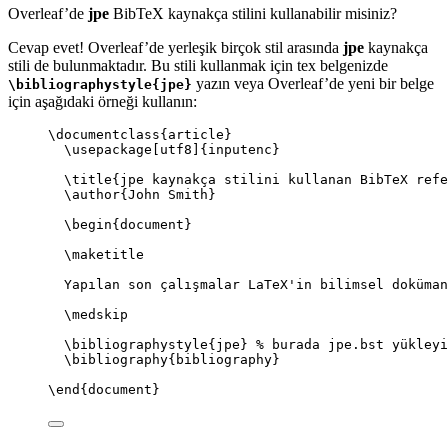
Overleaf’de
jpe
BibTeX kaynakça stilini kullanabilir misiniz?
Cevap evet! Overleaf’de yerleşik birçok stil arasında
jpe
kaynakça
stili de bulunmaktadır. Bu stili kullanmak için tex belgenizde
yazın veya Overleaf’de yeni bir belge
\bibliographystyle{jpe}
için aşağıdaki örneği kullanın:
\documentclass
{
article
}
\usepackage
[
utf8
]{
inputenc
}
\title
{jpe kaynakça stilini kullanan BibTeX refe
\author
{John Smith}
\begin
{
document
}
\maketitle
Yapılan son çalışmalar LaTeX'in bilimsel doküman
\medskip
\bibliographystyle
{jpe} 
% burada jpe.bst yükleyi
\bibliography
{bibliography}
\end
{
document
}