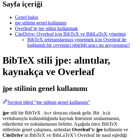
Sayfa içeriği
Genel bakış
jpe stilinin genel kullanımı
Overleaf’te jpe stilini kullanmak
CiteDrive: Overleaf için BibTeX ve BibLaTeX yönetimi
BibTeX referanslarınızı yönetmek için Overleaf ile
bağlantılı bir çevrimiçi işbirliği aracı mı arıyorsunuz?
BibTeX stili jpe: alıntılar,
kaynakça ve Overleaf
jpe
stilinin genel kullanımı
Section titled “jpe stilinin genel kullanımı”
jpe
stili bir BibTeX
dosyası olarak gelir. Bir
.bst
.bib
veritabanıyla kullanıldığında kaynak listenizin sıralanmasını,
etiketlerini ve noktalamasını belirler. Aşağıda önce BibTeX
stillerinin genel çalışması, ardından
Overleaf
’te
jpe
kullanımı ve
CiteDrive
’ın BibTeX ve BibLaTeX’i Overleaf ile nasıl eşlediği