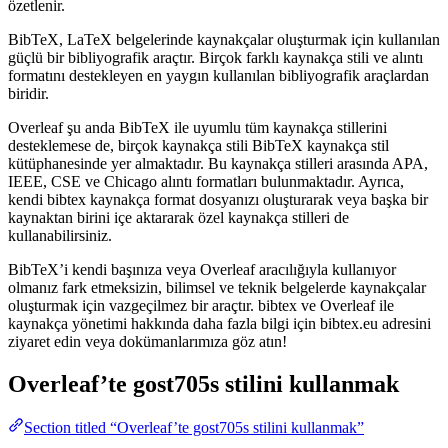
özetlenir.
BibTeX, LaTeX belgelerinde kaynakçalar oluşturmak için kullanılan
güçlü bir bibliyografik araçtır. Birçok farklı kaynakça stili ve alıntı
formatını destekleyen en yaygın kullanılan bibliyografik araçlardan
biridir.
Overleaf şu anda BibTeX ile uyumlu tüm kaynakça stillerini
desteklemese de, birçok kaynakça stili BibTeX kaynakça stil
kütüphanesinde yer almaktadır. Bu kaynakça stilleri arasında APA,
IEEE, CSE ve Chicago alıntı formatları bulunmaktadır. Ayrıca,
kendi bibtex kaynakça format dosyanızı oluşturarak veya başka bir
kaynaktan birini içe aktararak özel kaynakça stilleri de
kullanabilirsiniz.
BibTeX’i kendi başınıza veya Overleaf aracılığıyla kullanıyor
olmanız fark etmeksizin, bilimsel ve teknik belgelerde kaynakçalar
oluşturmak için vazgeçilmez bir araçtır. bibtex ve Overleaf ile
kaynakça yönetimi hakkında daha fazla bilgi için bibtex.eu adresini
ziyaret edin veya dokümanlarımıza göz atın!
Overleaf’te
gost705s
stilini kullanmak
Section titled “Overleaf’te gost705s stilini kullanmak”