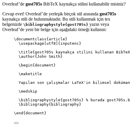
Overleaf’de
gost705s
BibTeX kaynakça stilini kullanabilir misiniz?
Cevap evet! Overleaf’de yerleşik birçok stil arasında
gost705s
kaynakça stili de bulunmaktadır. Bu stili kullanmak için tex
belgenizde
yazın veya
\bibliographystyle{gost705s}
Overleaf’de yeni bir belge için aşağıdaki örneği kullanın:
\documentclass
{
article
}
\usepackage
[
utf8
]{
inputenc
}
\title
{gost705s kaynakça stilini kullanan BibTeX
\author
{John Smith}
\begin
{
document
}
\maketitle
Yapılan son çalışmalar LaTeX'in bilimsel doküman
\medskip
\bibliographystyle
{gost705s} 
% burada gost705s.b
\bibliography
{bibliography}
\end
{
document
}