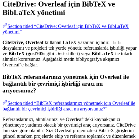
CiteDrive: Overleaf için BibTeX ve
BibLaTeX yönetimi
Section titled “CiteDrive: Overleaf için BibTeX ve BibLaTeX
yönetimi”
CiteDrive
,
Overleaf
kullanan LaTeX yazarları içindir:
.bib
dosyalarını ve projeleri tek yerde yönetir, referanslarda işbirliği yapar
ve
BibTeX
(
gost705s
gibi
stilleri) veya
BibLaTeX
ile tutarlı
.bst
alıntılar korursunuz. Aşağıdaki metin bibliyografya akışınızı
Overleaf’e bağlar.
BibTeX referanslarınızı yönetmek için Overleaf ile
bağlantılı bir çevrimiçi işbirliği aracı mı
arıyorsunuz?
Section titled “BibTeX referanslarınızı yönetmek için Overleaf ile
bağlantılı bir çevrimiçi işbirliği aracı mı arıyorsunuz?”
Referanslarınızı, alıntılarınızı ve Overleaf’deki kaynakçanızı
yönetmeye yardımcı olacak bir çevrimiçi araç arıyorsanız, CiteDrive
tam size göre olabilir! Sizi Overleaf projenizdeki BibTeX girişlerini
güncel tutarken projelerde ekip ve referans toplamak ve düzenlemek