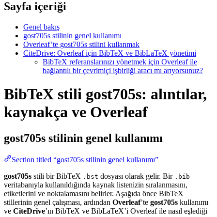
Sayfa içeriği
Genel bakış
gost705s stilinin genel kullanımı
Overleaf’te gost705s stilini kullanmak
CiteDrive: Overleaf için BibTeX ve BibLaTeX yönetimi
BibTeX referanslarınızı yönetmek için Overleaf ile
bağlantılı bir çevrimiçi işbirliği aracı mı arıyorsunuz?
BibTeX stili gost705s: alıntılar,
kaynakça ve Overleaf
gost705s
stilinin genel kullanımı
Section titled “gost705s stilinin genel kullanımı”
gost705s
stili bir BibTeX
dosyası olarak gelir. Bir
.bst
.bib
veritabanıyla kullanıldığında kaynak listenizin sıralanmasını,
etiketlerini ve noktalamasını belirler. Aşağıda önce BibTeX
stillerinin genel çalışması, ardından
Overleaf
’te
gost705s
kullanımı
ve
CiteDrive
’ın BibTeX ve BibLaTeX’i Overleaf ile nasıl eşlediği