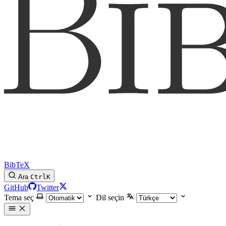
BibTeX
Ara
Ctrl
K
GitHub
Twitter
Tema seç
Dil seçin