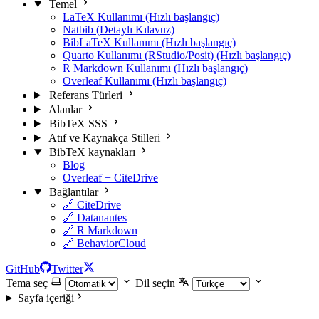
Temel
LaTeX Kullanımı (Hızlı başlangıç)
Natbib (Detaylı Kılavuz)
BibLaTeX Kullanımı (Hızlı başlangıç)
Quarto Kullanımı (RStudio/Posit) (Hızlı başlangıç)
R Markdown Kullanımı (Hızlı başlangıç)
Overleaf Kullanımı (Hızlı başlangıç)
Referans Türleri
Alanlar
BibTeX SSS
Atıf ve Kaynakça Stilleri
BibTeX kaynakları
Blog
Overleaf + CiteDrive
Bağlantılar
🔗 CiteDrive
🔗 Datanautes
🔗 R Markdown
🔗 BehaviorCloud
GitHub
Twitter
Tema seç
Dil seçin
Sayfa içeriği