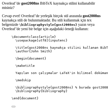
Overleaf’de
gost2008ns
BibTeX kaynakça stilini kullanabilir
misiniz?
Cevap evet! Overleaf’de yerleşik birçok stil arasında
gost2008ns
kaynakça stili de bulunmaktadır. Bu stili kullanmak için tex
belgenizde
yazın veya
\bibliographystyle{gost2008ns}
Overleaf’de yeni bir belge için aşağıdaki örneği kullanın:
\documentclass
{
article
}
\usepackage
[
utf8
]{
inputenc
}
\title
{gost2008ns kaynakça stilini kullanan BibT
\author
{John Smith}
\begin
{
document
}
\maketitle
Yapılan son çalışmalar LaTeX'in bilimsel doküman
\medskip
\bibliographystyle
{gost2008ns} 
% burada gost2008
\bibliography
{bibliography}
\end
{
document
}