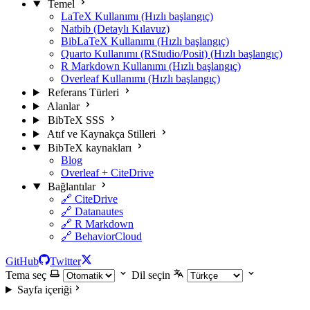
Temel
LaTeX Kullanımı (Hızlı başlangıç)
Natbib (Detaylı Kılavuz)
BibLaTeX Kullanımı (Hızlı başlangıç)
Quarto Kullanımı (RStudio/Posit) (Hızlı başlangıç)
R Markdown Kullanımı (Hızlı başlangıç)
Overleaf Kullanımı (Hızlı başlangıç)
Referans Türleri
Alanlar
BibTeX SSS
Atıf ve Kaynakça Stilleri
BibTeX kaynakları
Blog
Overleaf + CiteDrive
Bağlantılar
🔗 CiteDrive
🔗 Datanautes
🔗 R Markdown
🔗 BehaviorCloud
GitHub
Twitter
Tema seç
Dil seçin
Sayfa içeriği