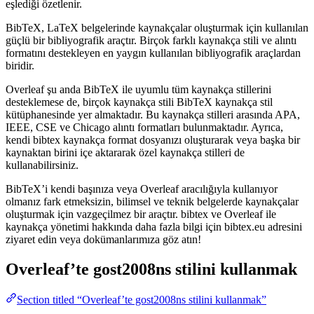
eşlediği özetlenir.
BibTeX, LaTeX belgelerinde kaynakçalar oluşturmak için kullanılan
güçlü bir bibliyografik araçtır. Birçok farklı kaynakça stili ve alıntı
formatını destekleyen en yaygın kullanılan bibliyografik araçlardan
biridir.
Overleaf şu anda BibTeX ile uyumlu tüm kaynakça stillerini
desteklemese de, birçok kaynakça stili BibTeX kaynakça stil
kütüphanesinde yer almaktadır. Bu kaynakça stilleri arasında APA,
IEEE, CSE ve Chicago alıntı formatları bulunmaktadır. Ayrıca,
kendi bibtex kaynakça format dosyanızı oluşturarak veya başka bir
kaynaktan birini içe aktararak özel kaynakça stilleri de
kullanabilirsiniz.
BibTeX’i kendi başınıza veya Overleaf aracılığıyla kullanıyor
olmanız fark etmeksizin, bilimsel ve teknik belgelerde kaynakçalar
oluşturmak için vazgeçilmez bir araçtır. bibtex ve Overleaf ile
kaynakça yönetimi hakkında daha fazla bilgi için bibtex.eu adresini
ziyaret edin veya dokümanlarımıza göz atın!
Overleaf’te
gost2008ns
stilini kullanmak
Section titled “Overleaf’te gost2008ns stilini kullanmak”