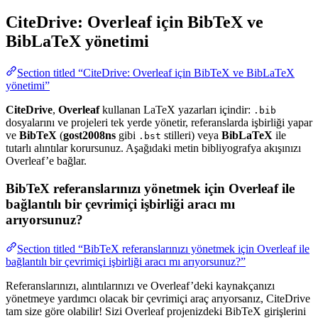
CiteDrive: Overleaf için BibTeX ve
BibLaTeX yönetimi
Section titled “CiteDrive: Overleaf için BibTeX ve BibLaTeX
yönetimi”
CiteDrive
,
Overleaf
kullanan LaTeX yazarları içindir:
.bib
dosyalarını ve projeleri tek yerde yönetir, referanslarda işbirliği yapar
ve
BibTeX
(
gost2008ns
gibi
stilleri) veya
BibLaTeX
ile
.bst
tutarlı alıntılar korursunuz. Aşağıdaki metin bibliyografya akışınızı
Overleaf’e bağlar.
BibTeX referanslarınızı yönetmek için Overleaf ile
bağlantılı bir çevrimiçi işbirliği aracı mı
arıyorsunuz?
Section titled “BibTeX referanslarınızı yönetmek için Overleaf ile
bağlantılı bir çevrimiçi işbirliği aracı mı arıyorsunuz?”
Referanslarınızı, alıntılarınızı ve Overleaf’deki kaynakçanızı
yönetmeye yardımcı olacak bir çevrimiçi araç arıyorsanız, CiteDrive
tam size göre olabilir! Sizi Overleaf projenizdeki BibTeX girişlerini