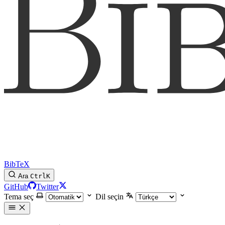
BibTeX
Ara
Ctrl
K
GitHub
Twitter
Tema seç
Dil seçin