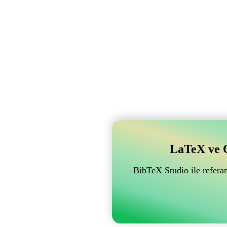
LaTeX ve Ov
BibTeX Studio ile referan