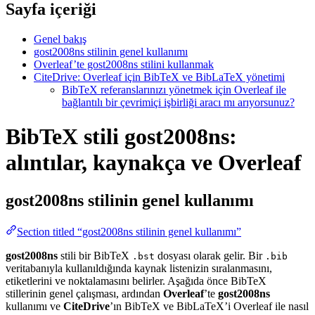
Sayfa içeriği
Genel bakış
gost2008ns stilinin genel kullanımı
Overleaf’te gost2008ns stilini kullanmak
CiteDrive: Overleaf için BibTeX ve BibLaTeX yönetimi
BibTeX referanslarınızı yönetmek için Overleaf ile
bağlantılı bir çevrimiçi işbirliği aracı mı arıyorsunuz?
BibTeX stili gost2008ns:
alıntılar, kaynakça ve Overleaf
gost2008ns
stilinin genel kullanımı
Section titled “gost2008ns stilinin genel kullanımı”
gost2008ns
stili bir BibTeX
dosyası olarak gelir. Bir
.bst
.bib
veritabanıyla kullanıldığında kaynak listenizin sıralanmasını,
etiketlerini ve noktalamasını belirler. Aşağıda önce BibTeX
stillerinin genel çalışması, ardından
Overleaf
’te
gost2008ns
kullanımı ve
CiteDrive
’ın BibTeX ve BibLaTeX’i Overleaf ile nasıl