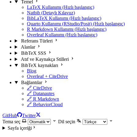
Temel
LaTeX Kullanımı (Hızlı başlangıç)
Natbib (Detaylı Kılavuz)
BibLaTeX Kullanımı (Hızlı başlangıç)
Quarto Kullanımı (RStudio/Posit) (Hızlı başlangıç)
R Markdown Kullanımı (Hızlı başlangıç)
Overleaf Kullanımı (Hızlı başlangıç)
Referans Türleri
Alanlar
BibTeX SSS
Atıf ve Kaynakça Stilleri
BibTeX kaynakları
Blog
Overleaf + CiteDrive
Bağlantılar
🔗 CiteDrive
🔗 Datanautes
🔗 R Markdown
🔗 BehaviorCloud
GitHub
Twitter
Tema seç
Dil seçin
Sayfa içeriği