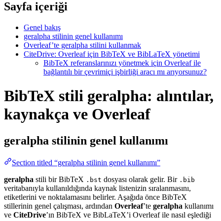
Sayfa içeriği
Genel bakış
geralpha stilinin genel kullanımı
Overleaf’te geralpha stilini kullanmak
CiteDrive: Overleaf için BibTeX ve BibLaTeX yönetimi
BibTeX referanslarınızı yönetmek için Overleaf ile
bağlantılı bir çevrimiçi işbirliği aracı mı arıyorsunuz?
BibTeX stili geralpha: alıntılar,
kaynakça ve Overleaf
geralpha
stilinin genel kullanımı
Section titled “geralpha stilinin genel kullanımı”
geralpha
stili bir BibTeX
dosyası olarak gelir. Bir
.bst
.bib
veritabanıyla kullanıldığında kaynak listenizin sıralanmasını,
etiketlerini ve noktalamasını belirler. Aşağıda önce BibTeX
stillerinin genel çalışması, ardından
Overleaf
’te
geralpha
kullanımı
ve
CiteDrive
’ın BibTeX ve BibLaTeX’i Overleaf ile nasıl eşlediği