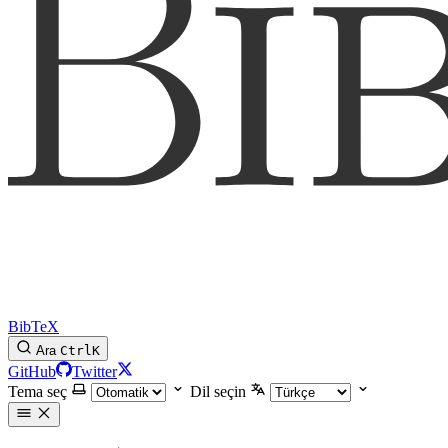
BibTeX
Ara
Ctrl
K
GitHub
Twitter
Tema seç
Dil seçin