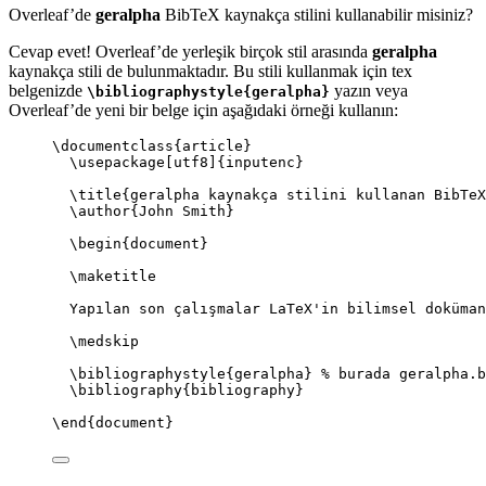
Overleaf’de
geralpha
BibTeX kaynakça stilini kullanabilir misiniz?
Cevap evet! Overleaf’de yerleşik birçok stil arasında
geralpha
kaynakça stili de bulunmaktadır. Bu stili kullanmak için tex
belgenizde
yazın veya
\bibliographystyle{geralpha}
Overleaf’de yeni bir belge için aşağıdaki örneği kullanın:
\documentclass
{
article
}
\usepackage
[
utf8
]{
inputenc
}
\title
{geralpha kaynakça stilini kullanan BibTeX
\author
{John Smith}
\begin
{
document
}
\maketitle
Yapılan son çalışmalar LaTeX'in bilimsel doküman
\medskip
\bibliographystyle
{geralpha} 
% burada geralpha.b
\bibliography
{bibliography}
\end
{
document
}