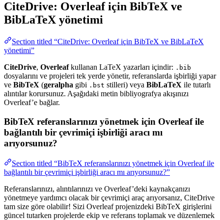
CiteDrive: Overleaf için BibTeX ve
BibLaTeX yönetimi
Section titled “CiteDrive: Overleaf için BibTeX ve BibLaTeX
yönetimi”
CiteDrive
,
Overleaf
kullanan LaTeX yazarları içindir:
.bib
dosyalarını ve projeleri tek yerde yönetir, referanslarda işbirliği yapar
ve
BibTeX
(
geralpha
gibi
stilleri) veya
BibLaTeX
ile tutarlı
.bst
alıntılar korursunuz. Aşağıdaki metin bibliyografya akışınızı
Overleaf’e bağlar.
BibTeX referanslarınızı yönetmek için Overleaf ile
bağlantılı bir çevrimiçi işbirliği aracı mı
arıyorsunuz?
Section titled “BibTeX referanslarınızı yönetmek için Overleaf ile
bağlantılı bir çevrimiçi işbirliği aracı mı arıyorsunuz?”
Referanslarınızı, alıntılarınızı ve Overleaf’deki kaynakçanızı
yönetmeye yardımcı olacak bir çevrimiçi araç arıyorsanız, CiteDrive
tam size göre olabilir! Sizi Overleaf projenizdeki BibTeX girişlerini
güncel tutarken projelerde ekip ve referans toplamak ve düzenlemek