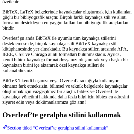
özetlenir.
BibTeX, LaTeX belgelerinde kaynakçalar oluşturmak için kullanılan
güçlü bir bibliyografik araçtır. Birçok farklı kaynakça stili ve alıntı
formatını destekleyen en yaygın kullanılan bibliyografik araçlardan
biridir.
Overleaf şu anda BibTeX ile uyumlu tüm kaynakça stillerini
desteklemese de, birçok kaynakça stili BibTeX kaynakça stil
kütüphanesinde yer almaktadır. Bu kaynakça stilleri arasında APA,
IEEE, CSE ve Chicago alıntı formatları bulunmaktadır. Ayrıca,
kendi bibtex kaynakça format dosyanızı oluşturarak veya başka bir
kaynaktan birini içe aktararak özel kaynakça stilleri de
kullanabilirsiniz.
BibTeX’i kendi başınıza veya Overleaf aracılığıyla kullanıyor
olmanız fark etmeksizin, bilimsel ve teknik belgelerde kaynakçalar
oluşturmak için vazgeçilmez bir araçtır. bibtex ve Overleaf ile
kaynakça yönetimi hakkında daha fazla bilgi için bibtex.eu adresini
ziyaret edin veya dokümanlarımıza göz atın!
Overleaf’te
geralpha
stilini kullanmak
Section titled “Overleaf’te geralpha stilini kullanmak”