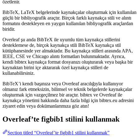
özetlenir.
BibTeX, LaTeX belgelerinde kaynakçalar oluşturmak için kullanılan
güçlü bir bibliyografik araçtır. Birçok farklı kaynakça stili ve alıntı
formatını destekleyen en yaygın kullanılan bibliyografik araçlardan
biridir.
Overleaf şu anda BibTeX ile uyumlu tüm kaynakça stillerini
desteklemese de, birçok kaynakça stili BibTeX kaynakça stil
kütüphanesinde yer almaktadır. Bu kaynakça stilleri arasında APA,
IEEE, CSE ve Chicago alıntı formatları bulunmaktadır. Ayrıca,
kendi bibtex kaynakça format dosyanızı oluşturarak veya başka bir
kaynaktan birini içe aktararak özel kaynakça stilleri de
kullanabilirsiniz.
BibTeX’i kendi başınıza veya Overleaf aracılığıyla kullanıyor
olmanız fark etmeksizin, bilimsel ve teknik belgelerde kaynakçalar
oluşturmak için vazgeçilmez bir araçtır. bibtex ve Overleaf ile
kaynakça yönetimi hakkında daha fazla bilgi için bibtex.eu adresini
ziyaret edin veya dokümanlarımıza göz atın!
Overleaf’te
figbib1
stilini kullanmak
Section titled “Overleaf’te figbib1 stilini kullanmak”