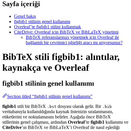
Sayfa içeriği
Genel bakış
figbib1 stilinin genel kullanımı
Overleaf’te figbib1 stilini kullanmak
CiteDrive: Overleaf için BibTeX ve BibLaTeX yönetimi
BibTeX referanslarınızı yönetmek için Overleaf ile
bağlantılı bir çevrimiçi işbirliği aracı mı arıyorsunuz?
BibTeX stili figbib1: alıntılar,
kaynakça ve Overleaf
figbib1
stilinin genel kullanımı
Section titled “figbib1 stilinin genel kullanımı”
figbib1
stili bir BibTeX
dosyası olarak gelir. Bir
.bst
.bib
veritabanıyla kullanıldığında kaynak listenizin sıralanmasını,
etiketlerini ve noktalamasını belirler. Aşağıda önce BibTeX
stillerinin genel çalışması, ardından
Overleaf
’te
figbib1
kullanımı ve
CiteDrive
’ın BibTeX ve BibLaTeX’i Overleaf ile nasıl eşlediği