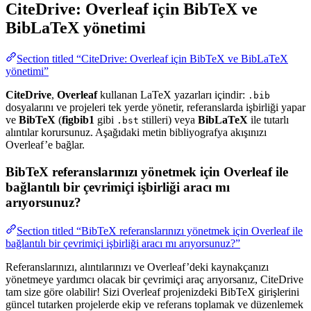
CiteDrive: Overleaf için BibTeX ve
BibLaTeX yönetimi
Section titled “CiteDrive: Overleaf için BibTeX ve BibLaTeX
yönetimi”
CiteDrive
,
Overleaf
kullanan LaTeX yazarları içindir:
.bib
dosyalarını ve projeleri tek yerde yönetir, referanslarda işbirliği yapar
ve
BibTeX
(
figbib1
gibi
stilleri) veya
BibLaTeX
ile tutarlı
.bst
alıntılar korursunuz. Aşağıdaki metin bibliyografya akışınızı
Overleaf’e bağlar.
BibTeX referanslarınızı yönetmek için Overleaf ile
bağlantılı bir çevrimiçi işbirliği aracı mı
arıyorsunuz?
Section titled “BibTeX referanslarınızı yönetmek için Overleaf ile
bağlantılı bir çevrimiçi işbirliği aracı mı arıyorsunuz?”
Referanslarınızı, alıntılarınızı ve Overleaf’deki kaynakçanızı
yönetmeye yardımcı olacak bir çevrimiçi araç arıyorsanız, CiteDrive
tam size göre olabilir! Sizi Overleaf projenizdeki BibTeX girişlerini
güncel tutarken projelerde ekip ve referans toplamak ve düzenlemek