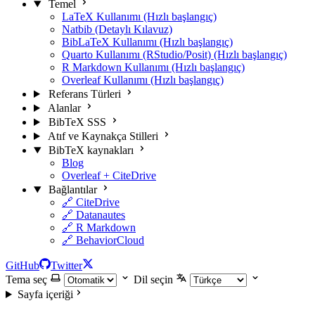
Temel
LaTeX Kullanımı (Hızlı başlangıç)
Natbib (Detaylı Kılavuz)
BibLaTeX Kullanımı (Hızlı başlangıç)
Quarto Kullanımı (RStudio/Posit) (Hızlı başlangıç)
R Markdown Kullanımı (Hızlı başlangıç)
Overleaf Kullanımı (Hızlı başlangıç)
Referans Türleri
Alanlar
BibTeX SSS
Atıf ve Kaynakça Stilleri
BibTeX kaynakları
Blog
Overleaf + CiteDrive
Bağlantılar
🔗 CiteDrive
🔗 Datanautes
🔗 R Markdown
🔗 BehaviorCloud
GitHub
Twitter
Tema seç
Dil seçin
Sayfa içeriği