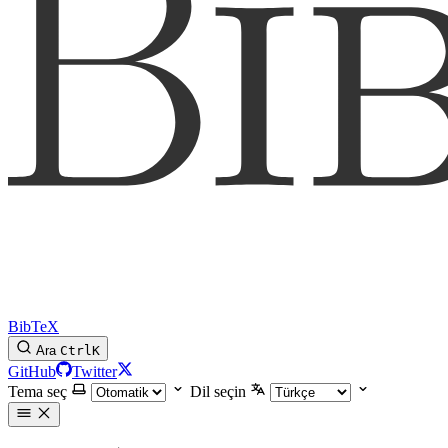
BibTeX
Ara
Ctrl
K
GitHub
Twitter
Tema seç
Dil seçin