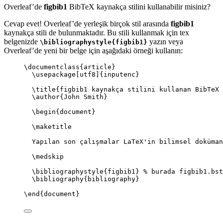
Overleaf’de
figbib1
BibTeX kaynakça stilini kullanabilir misiniz?
Cevap evet! Overleaf’de yerleşik birçok stil arasında
figbib1
kaynakça stili de bulunmaktadır. Bu stili kullanmak için tex
belgenizde
yazın veya
\bibliographystyle{figbib1}
Overleaf’de yeni bir belge için aşağıdaki örneği kullanın:
\documentclass
{
article
}
\usepackage
[
utf8
]{
inputenc
}
\title
{figbib1 kaynakça stilini kullanan BibTeX 
\author
{John Smith}
\begin
{
document
}
\maketitle
Yapılan son çalışmalar LaTeX'in bilimsel doküman
\medskip
\bibliographystyle
{figbib1} 
% burada figbib1.bst
\bibliography
{bibliography}
\end
{
document
}