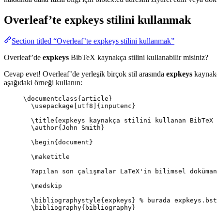
Overleaf’te
expkeys
stilini kullanmak
Section titled “Overleaf’te expkeys stilini kullanmak”
Overleaf’de
expkeys
BibTeX kaynakça stilini kullanabilir misiniz?
Cevap evet! Overleaf’de yerleşik birçok stil arasında
expkeys
kaynakça
aşağıdaki örneği kullanın:
\documentclass
{
article
}
\usepackage
[
utf8
]{
inputenc
}
\title
{expkeys kaynakça stilini kullanan BibTeX 
\author
{John Smith}
\begin
{
document
}
\maketitle
Yapılan son çalışmalar LaTeX'in bilimsel doküman
\medskip
\bibliographystyle
{expkeys} 
% burada expkeys.bst
\bibliography
{bibliography}