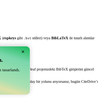
X
(
expkeys
gibi
stilleri) veya
BibLaTeX
ile tutarlı alıntılar
.bst
×
n.
e olabilir! Sizi Overleaf projenizdeki BibTeX girişlerini güncel
 tasarlandı.
akçanızı yönetmenin kolay bir yolunu arıyorsanız, bugün CiteDrive’ı