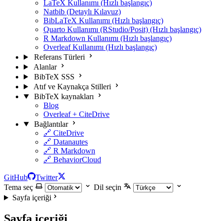
LaTeX Kullanımı (Hızlı başlangıç)
Natbib (Detaylı Kılavuz)
BibLaTeX Kullanımı (Hızlı başlangıç)
Quarto Kullanımı (RStudio/Posit) (Hızlı başlangıç)
R Markdown Kullanımı (Hızlı başlangıç)
Overleaf Kullanımı (Hızlı başlangıç)
Referans Türleri
Alanlar
BibTeX SSS
Atıf ve Kaynakça Stilleri
BibTeX kaynakları
Blog
Overleaf + CiteDrive
Bağlantılar
🔗 CiteDrive
🔗 Datanautes
🔗 R Markdown
🔗 BehaviorCloud
GitHub
Twitter
Tema seç
Dil seçin
Sayfa içeriği
Sayfa içeriği