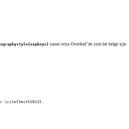
yazın veya Overleaf’de yeni bir belge için
iographystyle{expkeys}
r 
\cite
{
Smith2023
}.