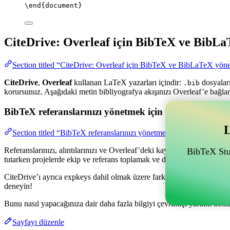
\end
{
document
}
CiteDrive: Overleaf için BibTeX ve BibLa
Section titled “CiteDrive: Overleaf için BibTeX ve BibLaTeX yöne
CiteDrive
,
Overleaf
kullanan LaTeX yazarları içindir:
dosyaları
.bib
korursunuz. Aşağıdaki metin bibliyografya akışınızı Overleaf’e bağlar
BibTeX referanslarınızı yönetmek için Overleaf ile bağl
L
Section titled “BibTeX referanslarınızı yönetmek için Overleaf ile ba
Referanslarınızı, alıntılarınızı ve Overleaf’deki kaynakçanızı yönetme
BibTeX Stud
tutarken projelerde ekip ve referans toplamak ve düzenlemek için olan
CiteDrive’ı ayrıca expkeys dahil olmak üzere farklı stillerde kaynakça
deneyin!
Bunu nasıl yapacağınıza dair daha fazla bilgiyi çevrimiçi yardım dokü
Sayfayı düzenle