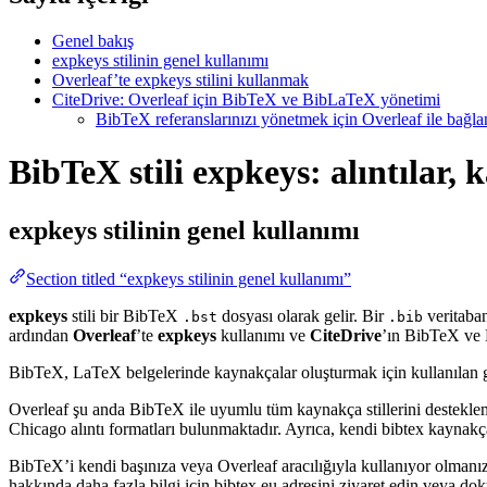
Genel bakış
expkeys stilinin genel kullanımı
Overleaf’te expkeys stilini kullanmak
CiteDrive: Overleaf için BibTeX ve BibLaTeX yönetimi
BibTeX referanslarınızı yönetmek için Overleaf ile bağlant
BibTeX stili expkeys: alıntılar,
expkeys
stilinin genel kullanımı
Section titled “expkeys stilinin genel kullanımı”
expkeys
stili bir BibTeX
dosyası olarak gelir. Bir
veritaban
.bst
.bib
ardından
Overleaf
’te
expkeys
kullanımı ve
CiteDrive
’ın BibTeX ve B
BibTeX, LaTeX belgelerinde kaynakçalar oluşturmak için kullanılan güçlü
Overleaf şu anda BibTeX ile uyumlu tüm kaynakça stillerini destekle
Chicago alıntı formatları bulunmaktadır. Ayrıca, kendi bibtex kaynakça 
BibTeX’i kendi başınıza veya Overleaf aracılığıyla kullanıyor olmanız
hakkında daha fazla bilgi için bibtex.eu adresini ziyaret edin veya do