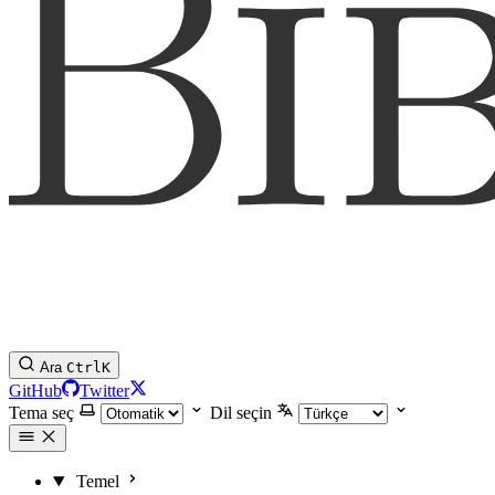
Ara
Ctrl
K
GitHub
Twitter
Tema seç
Dil seçin
Temel