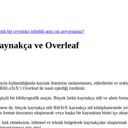
ılı bir çevrimiçi işbirliği aracı mı arıyorsunuz?
 kaynakça ve Overleaf
ıyla kullanıldığında kaynak listenizin sıralanmasını, etiketlerini ve nok
ibLaTeX’i Overleaf ile nasıl eşlediği özetlenir.
 bir bibliyografik araçtır. Birçok farklı kaynakça stili ve alıntı forma
mese de, birçok kaynakça stili BibTeX kaynakça stil kütüphanesinde ye
format dosyanızı oluşturarak veya başka bir kaynaktan birini içe aktarar
 fark etmeksizin, bilimsel ve teknik belgelerde kaynakçalar oluşturmak 
kümanlarımıza göz atın!