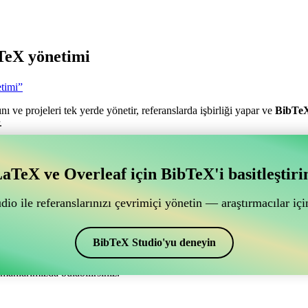
TeX yönetimi
timi”
nı ve projeleri tek yerde yönetir, referanslarda işbirliği yapar ve
BibTe
.
antılı bir çevrimiçi işbirliği aracı mı arıyorsunuz?
aTeX ve Overleaf için BibTeX'i basitleştiri
ğlantılı bir çevrimiçi işbirliği aracı mı arıyorsunuz?”
ye yardımcı olacak bir çevrimiçi araç arıyorsanız, CiteDrive tam size gör
io ile referanslarınızı çevrimiçi yönetin — araştırmacılar için
ak sağlar.
lar ve alıntılar oluşturmak için de kullanabilirsiniz. Overleaf’de kayn
BibTeX Studio'yu deneyin
manlarımızda bulabilirsiniz.