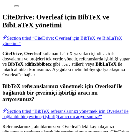
CiteDrive: Overleaf için BibTeX ve
BibLaTeX yönetimi
Section titled “CiteDrive: Overleaf için BibTeX ve BibLaTeX
yönetimi”
CiteDrive
,
Overleaf
kullanan LaTeX yazarları içindir:
.bib
dosyalarını ve projeleri tek yerde yönetir, referanslarda işbirliği yapar
ve
BibTeX
(
dlfltxbbibtex
gibi
stilleri) veya
BibLaTeX
ile
.bst
tutarlı alıntılar korursunuz. Aşağıdaki metin bibliyografya akışınızı
Overleaf’e bağlar.
BibTeX referanslarınızı yönetmek için Overleaf ile
bağlantılı bir çevrimiçi işbirliği aracı mı
arıyorsunuz?
Section titled “BibTeX referanslarınızı yönetmek için Overleaf ile
bağlantılı bir çevrimiçi işbirliği aracı mı arıyorsunuz?”
Referanslarınızı, alıntılarınızı ve Overleaf’deki kaynakçanızı
yönetmeye yardımcı olacak bir çevrimiçi araç arıyorsanız, CiteDrive