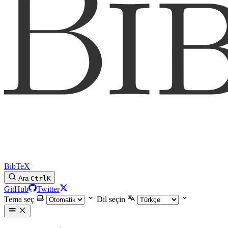
BibTeX
Ara
Ctrl
K
GitHub
Twitter
Tema seç
Dil seçin