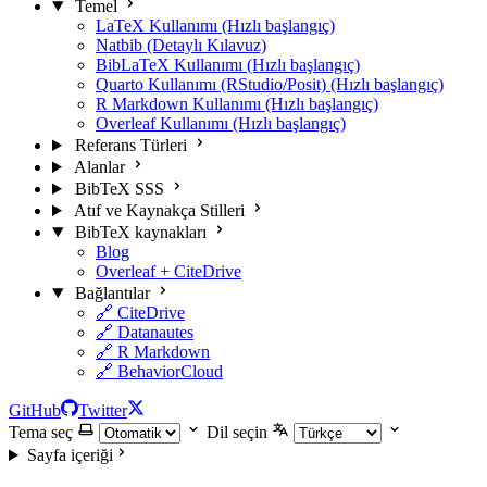
Temel
LaTeX Kullanımı (Hızlı başlangıç)
Natbib (Detaylı Kılavuz)
BibLaTeX Kullanımı (Hızlı başlangıç)
Quarto Kullanımı (RStudio/Posit) (Hızlı başlangıç)
R Markdown Kullanımı (Hızlı başlangıç)
Overleaf Kullanımı (Hızlı başlangıç)
Referans Türleri
Alanlar
BibTeX SSS
Atıf ve Kaynakça Stilleri
BibTeX kaynakları
Blog
Overleaf + CiteDrive
Bağlantılar
🔗 CiteDrive
🔗 Datanautes
🔗 R Markdown
🔗 BehaviorCloud
GitHub
Twitter
Tema seç
Dil seçin
Sayfa içeriği