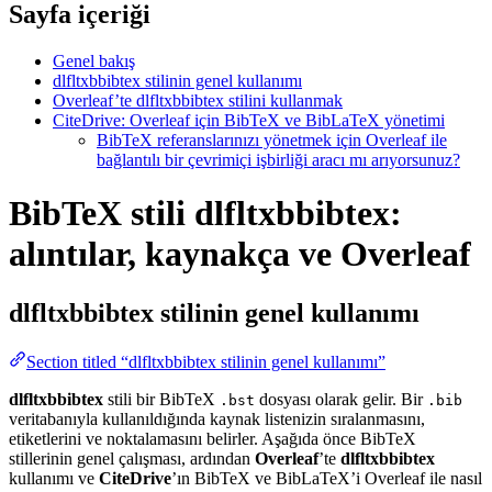
Sayfa içeriği
Genel bakış
dlfltxbbibtex stilinin genel kullanımı
Overleaf’te dlfltxbbibtex stilini kullanmak
CiteDrive: Overleaf için BibTeX ve BibLaTeX yönetimi
BibTeX referanslarınızı yönetmek için Overleaf ile
bağlantılı bir çevrimiçi işbirliği aracı mı arıyorsunuz?
BibTeX stili dlfltxbbibtex:
alıntılar, kaynakça ve Overleaf
dlfltxbbibtex
stilinin genel kullanımı
Section titled “dlfltxbbibtex stilinin genel kullanımı”
dlfltxbbibtex
stili bir BibTeX
dosyası olarak gelir. Bir
.bst
.bib
veritabanıyla kullanıldığında kaynak listenizin sıralanmasını,
etiketlerini ve noktalamasını belirler. Aşağıda önce BibTeX
stillerinin genel çalışması, ardından
Overleaf
’te
dlfltxbbibtex
kullanımı ve
CiteDrive
’ın BibTeX ve BibLaTeX’i Overleaf ile nasıl