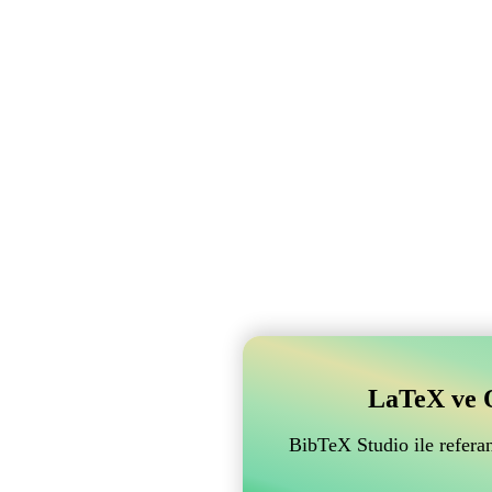
LaTeX ve Ov
BibTeX Studio ile referan