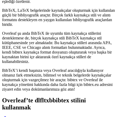
eşlediği özetlenir.
BibTeX, LaTeX belgelerinde kaynakçalar oluşturmak için kullanılan
güçlü bir bibliyografik araçtır. Birçok farklı kaynakça stili ve alıntı
formatını destekleyen en yaygın kullanılan bibliyografik araçlardan
biridir.
Overleaf şu anda BibTeX ile uyumlu tüm kaynakça stillerini
desteklemese de, birçok kaynakça stili BibTeX kaynakça stil
kütüphanesinde yer almaktadır. Bu kaynakça stilleri arasında APA,
IEEE, CSE ve Chicago alıntı formatları bulunmaktadır. Ayrıca,
kendi bibtex kaynakça format dosyanızı oluşturarak veya başka bir
kaynaktan birini içe aktararak özel kaynakça stilleri de
kullanabilirsiniz.
BibTeX’i kendi başınıza veya Overleaf aracılığıyla kullanıyor
olmanız fark etmeksizin, bilimsel ve teknik belgelerde kaynakçalar
oluşturmak için vazgeçilmez bir araçtır. bibtex ve Overleaf ile
kaynakça yönetimi hakkında daha fazla bilgi için bibtex.eu adresini
ziyaret edin veya dokümanlarımıza göz atın!
Overleaf’te
dlfltxbbibtex
stilini
kullanmak