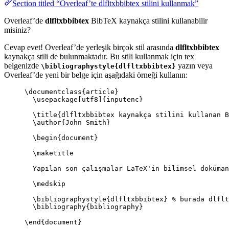
Section titled “Overleaf’te dlfltxbbibtex stilini kullanmak”
Overleaf’de
dlfltxbbibtex
BibTeX kaynakça stilini kullanabilir
misiniz?
Cevap evet! Overleaf’de yerleşik birçok stil arasında
dlfltxbbibtex
kaynakça stili de bulunmaktadır. Bu stili kullanmak için tex
belgenizde
yazın veya
\bibliographystyle{dlfltxbbibtex}
Overleaf’de yeni bir belge için aşağıdaki örneği kullanın:
\documentclass
{
article
}
\usepackage
[
utf8
]{
inputenc
}
\title
{dlfltxbbibtex kaynakça stilini kullanan B
\author
{John Smith}
\begin
{
document
}
\maketitle
Yapılan son çalışmalar LaTeX'in bilimsel doküman
\medskip
\bibliographystyle
{dlfltxbbibtex} 
% burada dlflt
\bibliography
{bibliography}
\end
{
document
}