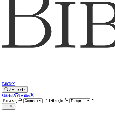
BibTeX
Ara
Ctrl
K
GitHub
Twitter
Tema seç
Dil seçin