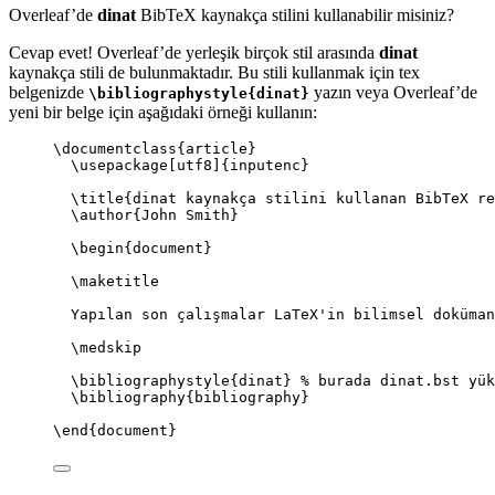
Overleaf’de
dinat
BibTeX kaynakça stilini kullanabilir misiniz?
Cevap evet! Overleaf’de yerleşik birçok stil arasında
dinat
kaynakça stili de bulunmaktadır. Bu stili kullanmak için tex
belgenizde
yazın veya Overleaf’de
\bibliographystyle{dinat}
yeni bir belge için aşağıdaki örneği kullanın:
\documentclass
{
article
}
\usepackage
[
utf8
]{
inputenc
}
\title
{dinat kaynakça stilini kullanan BibTeX re
\author
{John Smith}
\begin
{
document
}
\maketitle
Yapılan son çalışmalar LaTeX'in bilimsel doküman
\medskip
\bibliographystyle
{dinat} 
% burada dinat.bst yük
\bibliography
{bibliography}
\end
{
document
}