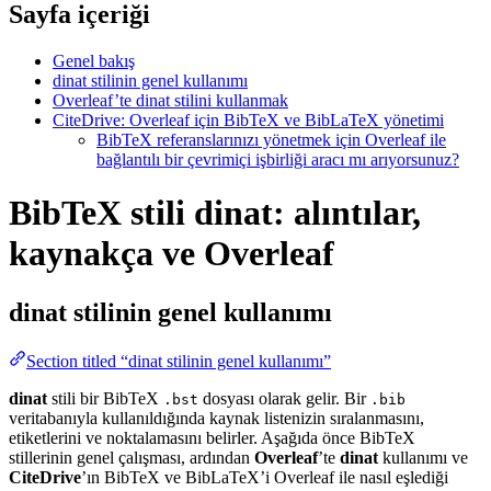
Sayfa içeriği
Genel bakış
dinat stilinin genel kullanımı
Overleaf’te dinat stilini kullanmak
CiteDrive: Overleaf için BibTeX ve BibLaTeX yönetimi
BibTeX referanslarınızı yönetmek için Overleaf ile
bağlantılı bir çevrimiçi işbirliği aracı mı arıyorsunuz?
BibTeX stili dinat: alıntılar,
kaynakça ve Overleaf
dinat
stilinin genel kullanımı
Section titled “dinat stilinin genel kullanımı”
dinat
stili bir BibTeX
dosyası olarak gelir. Bir
.bst
.bib
veritabanıyla kullanıldığında kaynak listenizin sıralanmasını,
etiketlerini ve noktalamasını belirler. Aşağıda önce BibTeX
stillerinin genel çalışması, ardından
Overleaf
’te
dinat
kullanımı ve
CiteDrive
’ın BibTeX ve BibLaTeX’i Overleaf ile nasıl eşlediği