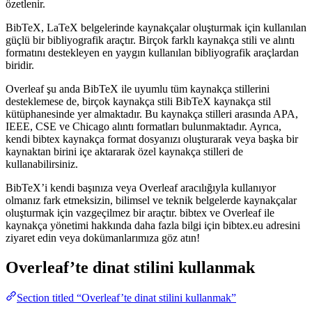
özetlenir.
BibTeX, LaTeX belgelerinde kaynakçalar oluşturmak için kullanılan
güçlü bir bibliyografik araçtır. Birçok farklı kaynakça stili ve alıntı
formatını destekleyen en yaygın kullanılan bibliyografik araçlardan
biridir.
Overleaf şu anda BibTeX ile uyumlu tüm kaynakça stillerini
desteklemese de, birçok kaynakça stili BibTeX kaynakça stil
kütüphanesinde yer almaktadır. Bu kaynakça stilleri arasında APA,
IEEE, CSE ve Chicago alıntı formatları bulunmaktadır. Ayrıca,
kendi bibtex kaynakça format dosyanızı oluşturarak veya başka bir
kaynaktan birini içe aktararak özel kaynakça stilleri de
kullanabilirsiniz.
BibTeX’i kendi başınıza veya Overleaf aracılığıyla kullanıyor
olmanız fark etmeksizin, bilimsel ve teknik belgelerde kaynakçalar
oluşturmak için vazgeçilmez bir araçtır. bibtex ve Overleaf ile
kaynakça yönetimi hakkında daha fazla bilgi için bibtex.eu adresini
ziyaret edin veya dokümanlarımıza göz atın!
Overleaf’te
dinat
stilini kullanmak
Section titled “Overleaf’te dinat stilini kullanmak”