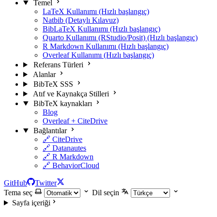
Temel
LaTeX Kullanımı (Hızlı başlangıç)
Natbib (Detaylı Kılavuz)
BibLaTeX Kullanımı (Hızlı başlangıç)
Quarto Kullanımı (RStudio/Posit) (Hızlı başlangıç)
R Markdown Kullanımı (Hızlı başlangıç)
Overleaf Kullanımı (Hızlı başlangıç)
Referans Türleri
Alanlar
BibTeX SSS
Atıf ve Kaynakça Stilleri
BibTeX kaynakları
Blog
Overleaf + CiteDrive
Bağlantılar
🔗 CiteDrive
🔗 Datanautes
🔗 R Markdown
🔗 BehaviorCloud
GitHub
Twitter
Tema seç
Dil seçin
Sayfa içeriği