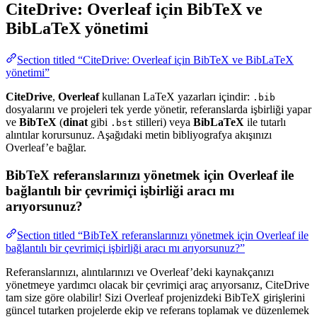
CiteDrive: Overleaf için BibTeX ve
BibLaTeX yönetimi
Section titled “CiteDrive: Overleaf için BibTeX ve BibLaTeX
yönetimi”
CiteDrive
,
Overleaf
kullanan LaTeX yazarları içindir:
.bib
dosyalarını ve projeleri tek yerde yönetir, referanslarda işbirliği yapar
ve
BibTeX
(
dinat
gibi
stilleri) veya
BibLaTeX
ile tutarlı
.bst
alıntılar korursunuz. Aşağıdaki metin bibliyografya akışınızı
Overleaf’e bağlar.
BibTeX referanslarınızı yönetmek için Overleaf ile
bağlantılı bir çevrimiçi işbirliği aracı mı
arıyorsunuz?
Section titled “BibTeX referanslarınızı yönetmek için Overleaf ile
bağlantılı bir çevrimiçi işbirliği aracı mı arıyorsunuz?”
Referanslarınızı, alıntılarınızı ve Overleaf’deki kaynakçanızı
yönetmeye yardımcı olacak bir çevrimiçi araç arıyorsanız, CiteDrive
tam size göre olabilir! Sizi Overleaf projenizdeki BibTeX girişlerini
güncel tutarken projelerde ekip ve referans toplamak ve düzenlemek