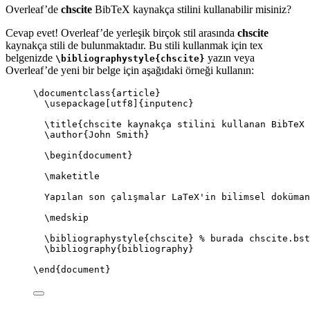
Overleaf’de
chscite
BibTeX kaynakça stilini kullanabilir misiniz?
Cevap evet! Overleaf’de yerleşik birçok stil arasında
chscite
kaynakça stili de bulunmaktadır. Bu stili kullanmak için tex
belgenizde
yazın veya
\bibliographystyle{chscite}
Overleaf’de yeni bir belge için aşağıdaki örneği kullanın:
\documentclass
{
article
}
\usepackage
[
utf8
]{
inputenc
}
\title
{chscite kaynakça stilini kullanan BibTeX 
\author
{John Smith}
\begin
{
document
}
\maketitle
Yapılan son çalışmalar LaTeX'in bilimsel doküman
\medskip
\bibliographystyle
{chscite} 
% burada chscite.bst
\bibliography
{bibliography}
\end
{
document
}