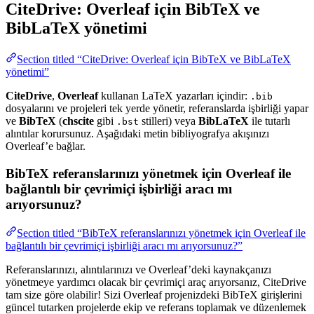
CiteDrive: Overleaf için BibTeX ve
BibLaTeX yönetimi
Section titled “CiteDrive: Overleaf için BibTeX ve BibLaTeX
yönetimi”
CiteDrive
,
Overleaf
kullanan LaTeX yazarları içindir:
.bib
dosyalarını ve projeleri tek yerde yönetir, referanslarda işbirliği yapar
ve
BibTeX
(
chscite
gibi
stilleri) veya
BibLaTeX
ile tutarlı
.bst
alıntılar korursunuz. Aşağıdaki metin bibliyografya akışınızı
Overleaf’e bağlar.
BibTeX referanslarınızı yönetmek için Overleaf ile
bağlantılı bir çevrimiçi işbirliği aracı mı
arıyorsunuz?
Section titled “BibTeX referanslarınızı yönetmek için Overleaf ile
bağlantılı bir çevrimiçi işbirliği aracı mı arıyorsunuz?”
Referanslarınızı, alıntılarınızı ve Overleaf’deki kaynakçanızı
yönetmeye yardımcı olacak bir çevrimiçi araç arıyorsanız, CiteDrive
tam size göre olabilir! Sizi Overleaf projenizdeki BibTeX girişlerini
güncel tutarken projelerde ekip ve referans toplamak ve düzenlemek