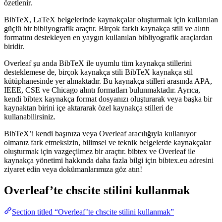
özetlenir.
BibTeX, LaTeX belgelerinde kaynakçalar oluşturmak için kullanılan
güçlü bir bibliyografik araçtır. Birçok farklı kaynakça stili ve alıntı
formatını destekleyen en yaygın kullanılan bibliyografik araçlardan
biridir.
Overleaf şu anda BibTeX ile uyumlu tüm kaynakça stillerini
desteklemese de, birçok kaynakça stili BibTeX kaynakça stil
kütüphanesinde yer almaktadır. Bu kaynakça stilleri arasında APA,
IEEE, CSE ve Chicago alıntı formatları bulunmaktadır. Ayrıca,
kendi bibtex kaynakça format dosyanızı oluşturarak veya başka bir
kaynaktan birini içe aktararak özel kaynakça stilleri de
kullanabilirsiniz.
BibTeX’i kendi başınıza veya Overleaf aracılığıyla kullanıyor
olmanız fark etmeksizin, bilimsel ve teknik belgelerde kaynakçalar
oluşturmak için vazgeçilmez bir araçtır. bibtex ve Overleaf ile
kaynakça yönetimi hakkında daha fazla bilgi için bibtex.eu adresini
ziyaret edin veya dokümanlarımıza göz atın!
Overleaf’te
chscite
stilini kullanmak
Section titled “Overleaf’te chscite stilini kullanmak”