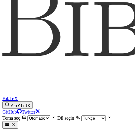
BibTeX
Ara
Ctrl
K
GitHub
Twitter
Tema seç
Dil seçin