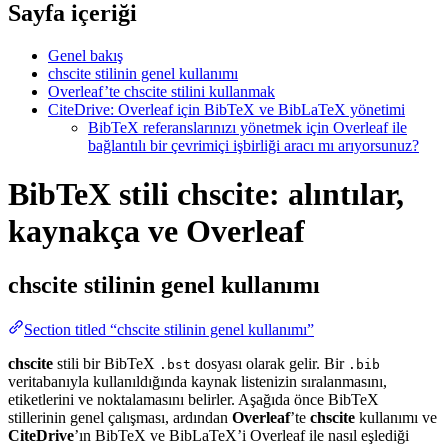
Sayfa içeriği
Genel bakış
chscite stilinin genel kullanımı
Overleaf’te chscite stilini kullanmak
CiteDrive: Overleaf için BibTeX ve BibLaTeX yönetimi
BibTeX referanslarınızı yönetmek için Overleaf ile
bağlantılı bir çevrimiçi işbirliği aracı mı arıyorsunuz?
BibTeX stili chscite: alıntılar,
kaynakça ve Overleaf
chscite
stilinin genel kullanımı
Section titled “chscite stilinin genel kullanımı”
chscite
stili bir BibTeX
dosyası olarak gelir. Bir
.bst
.bib
veritabanıyla kullanıldığında kaynak listenizin sıralanmasını,
etiketlerini ve noktalamasını belirler. Aşağıda önce BibTeX
stillerinin genel çalışması, ardından
Overleaf
’te
chscite
kullanımı ve
CiteDrive
’ın BibTeX ve BibLaTeX’i Overleaf ile nasıl eşlediği