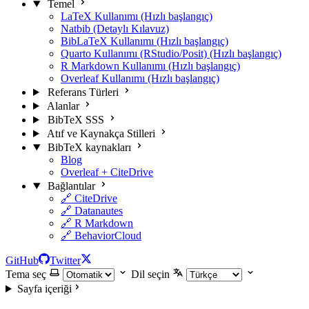
Temel
LaTeX Kullanımı (Hızlı başlangıç)
Natbib (Detaylı Kılavuz)
BibLaTeX Kullanımı (Hızlı başlangıç)
Quarto Kullanımı (RStudio/Posit) (Hızlı başlangıç)
R Markdown Kullanımı (Hızlı başlangıç)
Overleaf Kullanımı (Hızlı başlangıç)
Referans Türleri
Alanlar
BibTeX SSS
Atıf ve Kaynakça Stilleri
BibTeX kaynakları
Blog
Overleaf + CiteDrive
Bağlantılar
🔗 CiteDrive
🔗 Datanautes
🔗 R Markdown
🔗 BehaviorCloud
GitHub
Twitter
Tema seç
Dil seçin
Sayfa içeriği