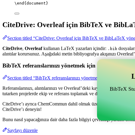
\end
{
document
}
CiteDrive: Overleaf için BibTeX ve BibLa
Section titled “CiteDrive: Overleaf için BibTeX ve BibLaTeX yöne
CiteDrive
,
Overleaf
kullanan LaTeX yazarları içindir:
dosyaları
.bib
alıntılar korursunuz. Aşağıdaki metin bibliyografya akışınızı Overleaf’
BibTeX referanslarınızı yönetmek için Overleaf ile bağl
L
Section titled “BibTeX referanslarınızı yönetmek için Overleaf ile ba
Referanslarınızı, alıntılarınızı ve Overleaf’deki kaynakçanızı yönetme
BibTeX Stud
tutarken projelerde ekip ve referans toplamak ve düzenlemek için olan
CiteDrive’ı ayrıca ChemCommun dahil olmak üzere farklı stillerde kay
CiteDrive’ı deneyin!
Bunu nasıl yapacağınıza dair daha fazla bilgiyi çevrimiçi yardım dokü
Sayfayı düzenle