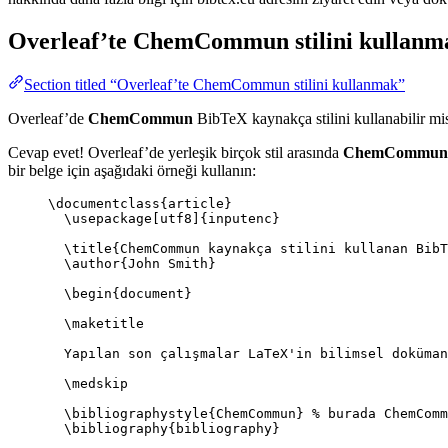
Overleaf’te
ChemCommun
stilini kullanm
Section titled “Overleaf’te ChemCommun stilini kullanmak”
Overleaf’de
ChemCommun
BibTeX kaynakça stilini kullanabilir mi
Cevap evet! Overleaf’de yerleşik birçok stil arasında
ChemCommun
bir belge için aşağıdaki örneği kullanın:
\documentclass
{
article
}
\usepackage
[
utf8
]{
inputenc
}
\title
{ChemCommun kaynakça stilini kullanan BibT
\author
{John Smith}
\begin
{
document
}
\maketitle
Yapılan son çalışmalar LaTeX'in bilimsel doküman
\medskip
\bibliographystyle
{ChemCommun} 
% burada ChemComm
\bibliography
{bibliography}