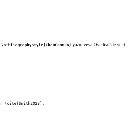
e
yazın veya Overleaf’de yeni
\bibliographystyle{ChemCommun}
r 
\cite
{
Smith2023
}.