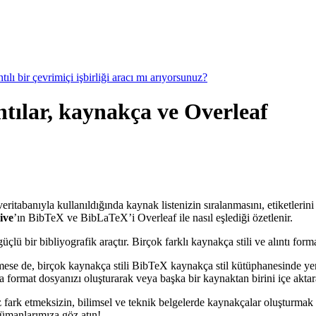
ılı bir çevrimiçi işbirliği aracı mı arıyorsunuz?
ılar, kaynakça ve Overleaf
eritabanıyla kullanıldığında kaynak listenizin sıralanmasını, etiketlerin
ive
’ın BibTeX ve BibLaTeX’i Overleaf ile nasıl eşlediği özetlenir.
 bir bibliyografik araçtır. Birçok farklı kaynakça stili ve alıntı forma
mese de, birçok kaynakça stili BibTeX kaynakça stil kütüphanesinde ye
format dosyanızı oluşturarak veya başka bir kaynaktan birini içe aktarar
 fark etmeksizin, bilimsel ve teknik belgelerde kaynakçalar oluşturmak 
kümanlarımıza göz atın!