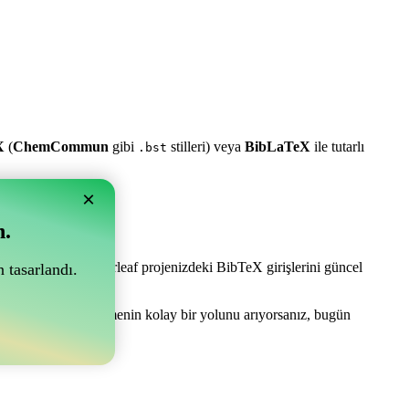
X
(
ChemCommun
gibi
stilleri) veya
BibLaTeX
ile tutarlı
.bst
×
n.
e olabilir! Sizi Overleaf projenizdeki BibTeX girişlerini güncel
 tasarlandı.
e kaynakçanızı yönetmenin kolay bir yolunu arıyorsanız, bugün