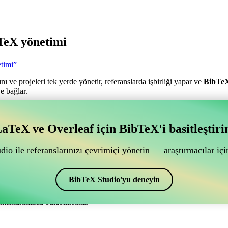
TeX yönetimi
timi”
nı ve projeleri tek yerde yönetir, referanslarda işbirliği yapar ve
BibTe
e bağlar.
antılı bir çevrimiçi işbirliği aracı mı arıyorsunuz?
aTeX ve Overleaf için BibTeX'i basitleştiri
ğlantılı bir çevrimiçi işbirliği aracı mı arıyorsunuz?”
ye yardımcı olacak bir çevrimiçi araç arıyorsanız, CiteDrive tam size gör
io ile referanslarınızı çevrimiçi yönetin — araştırmacılar için
ak sağlar.
nakçalar ve alıntılar oluşturmak için de kullanabilirsiniz. Overleaf’d
BibTeX Studio'yu deneyin
manlarımızda bulabilirsiniz.