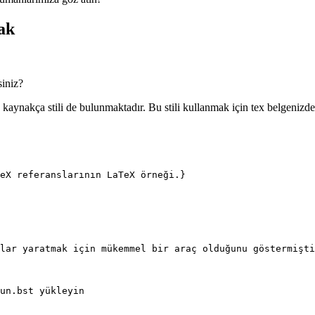
ak
siniz?
kaynakça stili de bulunmaktadır. Bu stili kullanmak için tex belgenizd
eX referanslarının LaTeX örneği.}
lar yaratmak için mükemmel bir araç olduğunu göstermişti
un.bst yükleyin