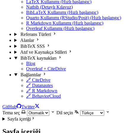
LaTeX Kullanımı (Hızlı başlangıç)
Natbib (Detaylı Kılavuz)
BibLaTeX Kullanımı (Hızlı başlangıç)
Quarto Kullanımı (RStudio/Posit) (Hızlı başlangıç)
R Markdown Kullanımı (Hızlı başlangıç)
Overleaf Kullanımı (Hızlı başlangıç)
Referans Türleri
Alanlar
BibTeX SSS
Atıf ve Kaynakça Stilleri
BibTeX kaynakları
Blog
Overleaf + CiteDrive
Bağlantılar
🔗 CiteDrive
🔗 Datanautes
🔗 R Markdown
🔗 BehaviorCloud
GitHub
Twitter
Tema seç
Dil seçin
Sayfa içeriği
Sayfa içeriği