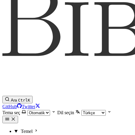
Ara
Ctrl
K
GitHub
Twitter
Tema seç
Dil seçin
Temel