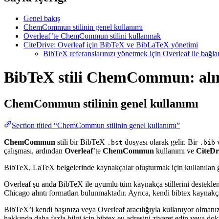
Genel bakış
ChemCommun stilinin genel kullanımı
Overleaf’te ChemCommun stilini kullanmak
CiteDrive: Overleaf için BibTeX ve BibLaTeX yönetimi
BibTeX referanslarınızı yönetmek için Overleaf ile bağlant
BibTeX stili ChemCommun: alınt
ChemCommun
stilinin genel kullanımı
Section titled “ChemCommun stilinin genel kullanımı”
ChemCommun
stili bir BibTeX
dosyası olarak gelir. Bir
v
.bst
.bib
çalışması, ardından
Overleaf
’te
ChemCommun
kullanımı ve
CiteDr
BibTeX, LaTeX belgelerinde kaynakçalar oluşturmak için kullanılan güçlü
Overleaf şu anda BibTeX ile uyumlu tüm kaynakça stillerini destekle
Chicago alıntı formatları bulunmaktadır. Ayrıca, kendi bibtex kaynakça 
BibTeX’i kendi başınıza veya Overleaf aracılığıyla kullanıyor olmanız
hakkında daha fazla bilgi için bibtex.eu adresini ziyaret edin veya do