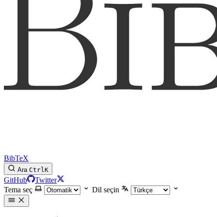
BibTeX
Ara
Ctrl
K
GitHub
Twitter
Tema seç
Dil seçin