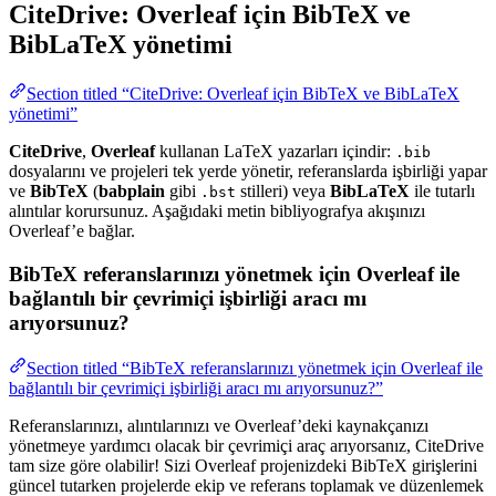
CiteDrive: Overleaf için BibTeX ve
BibLaTeX yönetimi
Section titled “CiteDrive: Overleaf için BibTeX ve BibLaTeX
yönetimi”
CiteDrive
,
Overleaf
kullanan LaTeX yazarları içindir:
.bib
dosyalarını ve projeleri tek yerde yönetir, referanslarda işbirliği yapar
ve
BibTeX
(
babplain
gibi
stilleri) veya
BibLaTeX
ile tutarlı
.bst
alıntılar korursunuz. Aşağıdaki metin bibliyografya akışınızı
Overleaf’e bağlar.
BibTeX referanslarınızı yönetmek için Overleaf ile
bağlantılı bir çevrimiçi işbirliği aracı mı
arıyorsunuz?
Section titled “BibTeX referanslarınızı yönetmek için Overleaf ile
bağlantılı bir çevrimiçi işbirliği aracı mı arıyorsunuz?”
Referanslarınızı, alıntılarınızı ve Overleaf’deki kaynakçanızı
yönetmeye yardımcı olacak bir çevrimiçi araç arıyorsanız, CiteDrive
tam size göre olabilir! Sizi Overleaf projenizdeki BibTeX girişlerini
güncel tutarken projelerde ekip ve referans toplamak ve düzenlemek