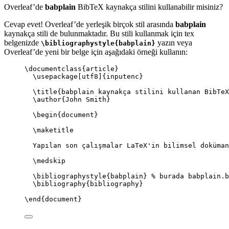
Overleaf’de
babplain
BibTeX kaynakça stilini kullanabilir misiniz?
Cevap evet! Overleaf’de yerleşik birçok stil arasında
babplain
kaynakça stili de bulunmaktadır. Bu stili kullanmak için tex
belgenizde
yazın veya
\bibliographystyle{babplain}
Overleaf’de yeni bir belge için aşağıdaki örneği kullanın:
\documentclass
{
article
}
\usepackage
[
utf8
]{
inputenc
}
\title
{babplain kaynakça stilini kullanan BibTeX
\author
{John Smith}
\begin
{
document
}
\maketitle
Yapılan son çalışmalar LaTeX'in bilimsel doküman
\medskip
\bibliographystyle
{babplain} 
% burada babplain.b
\bibliography
{bibliography}
\end
{
document
}