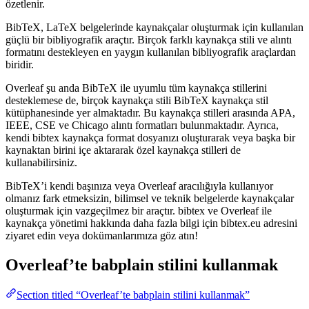
özetlenir.
BibTeX, LaTeX belgelerinde kaynakçalar oluşturmak için kullanılan
güçlü bir bibliyografik araçtır. Birçok farklı kaynakça stili ve alıntı
formatını destekleyen en yaygın kullanılan bibliyografik araçlardan
biridir.
Overleaf şu anda BibTeX ile uyumlu tüm kaynakça stillerini
desteklemese de, birçok kaynakça stili BibTeX kaynakça stil
kütüphanesinde yer almaktadır. Bu kaynakça stilleri arasında APA,
IEEE, CSE ve Chicago alıntı formatları bulunmaktadır. Ayrıca,
kendi bibtex kaynakça format dosyanızı oluşturarak veya başka bir
kaynaktan birini içe aktararak özel kaynakça stilleri de
kullanabilirsiniz.
BibTeX’i kendi başınıza veya Overleaf aracılığıyla kullanıyor
olmanız fark etmeksizin, bilimsel ve teknik belgelerde kaynakçalar
oluşturmak için vazgeçilmez bir araçtır. bibtex ve Overleaf ile
kaynakça yönetimi hakkında daha fazla bilgi için bibtex.eu adresini
ziyaret edin veya dokümanlarımıza göz atın!
Overleaf’te
babplain
stilini kullanmak
Section titled “Overleaf’te babplain stilini kullanmak”