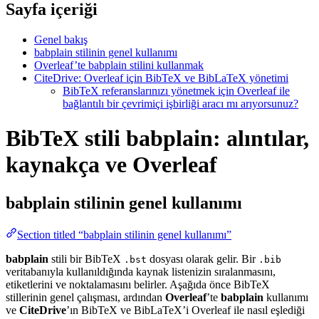
Sayfa içeriği
Genel bakış
babplain stilinin genel kullanımı
Overleaf’te babplain stilini kullanmak
CiteDrive: Overleaf için BibTeX ve BibLaTeX yönetimi
BibTeX referanslarınızı yönetmek için Overleaf ile
bağlantılı bir çevrimiçi işbirliği aracı mı arıyorsunuz?
BibTeX stili babplain: alıntılar,
kaynakça ve Overleaf
babplain
stilinin genel kullanımı
Section titled “babplain stilinin genel kullanımı”
babplain
stili bir BibTeX
dosyası olarak gelir. Bir
.bst
.bib
veritabanıyla kullanıldığında kaynak listenizin sıralanmasını,
etiketlerini ve noktalamasını belirler. Aşağıda önce BibTeX
stillerinin genel çalışması, ardından
Overleaf
’te
babplain
kullanımı
ve
CiteDrive
’ın BibTeX ve BibLaTeX’i Overleaf ile nasıl eşlediği