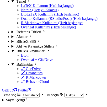
Temel
LaTeX Kullanımı (Hızlı başlangıç)
Natbib (Detaylı Kılavuz)
BibLaTeX Kullanımı (Hızlı başlangıç)
Quarto Kullanımı (RStudio/Posit) (Hızlı başlangıç)
R Markdown Kullanımı (Hızlı başlangıç)
Overleaf Kullanımı (Hızlı başlangıç)
Referans Türleri
Alanlar
BibTeX SSS
Atıf ve Kaynakça Stilleri
BibTeX kaynakları
Blog
Overleaf + CiteDrive
Bağlantılar
🔗 CiteDrive
🔗 Datanautes
🔗 R Markdown
🔗 BehaviorCloud
GitHub
Twitter
Tema seç
Dil seçin
Sayfa içeriği