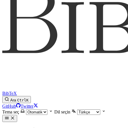
BibTeX
Ara
Ctrl
K
GitHub
Twitter
Tema seç
Dil seçin