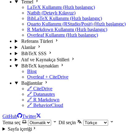
Temel
LaTeX Kullanımı (Hızlı başlangıç)
Natbib (Detaylı Kılavuz)
BibLaTeX Kullanımı (Hızlı başlangıç)
Quarto Kullanımı (RStudio/Posit) (Hızlı başlangıç)
R Markdown Kullanımı (Hızlı başlangıç)
Overleaf Kullanımı (Hızlı başlangıç)
Referans Türleri
Alanlar
BibTeX SSS
Atıf ve Kaynakça Stilleri
BibTeX kaynakları
Blog
Overleaf + CiteDrive
Bağlantılar
🔗 CiteDrive
🔗 Datanautes
🔗 R Markdown
🔗 BehaviorCloud
GitHub
Twitter
Tema seç
Dil seçin
Sayfa içeriği