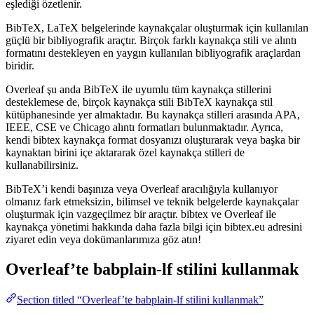
eşlediği özetlenir.
BibTeX, LaTeX belgelerinde kaynakçalar oluşturmak için kullanılan
güçlü bir bibliyografik araçtır. Birçok farklı kaynakça stili ve alıntı
formatını destekleyen en yaygın kullanılan bibliyografik araçlardan
biridir.
Overleaf şu anda BibTeX ile uyumlu tüm kaynakça stillerini
desteklemese de, birçok kaynakça stili BibTeX kaynakça stil
kütüphanesinde yer almaktadır. Bu kaynakça stilleri arasında APA,
IEEE, CSE ve Chicago alıntı formatları bulunmaktadır. Ayrıca,
kendi bibtex kaynakça format dosyanızı oluşturarak veya başka bir
kaynaktan birini içe aktararak özel kaynakça stilleri de
kullanabilirsiniz.
BibTeX’i kendi başınıza veya Overleaf aracılığıyla kullanıyor
olmanız fark etmeksizin, bilimsel ve teknik belgelerde kaynakçalar
oluşturmak için vazgeçilmez bir araçtır. bibtex ve Overleaf ile
kaynakça yönetimi hakkında daha fazla bilgi için bibtex.eu adresini
ziyaret edin veya dokümanlarımıza göz atın!
Overleaf’te
babplain-lf
stilini kullanmak
Section titled “Overleaf’te babplain-lf stilini kullanmak”