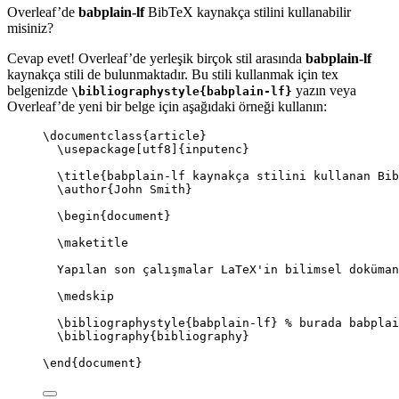
Overleaf’de
babplain-lf
BibTeX kaynakça stilini kullanabilir
misiniz?
Cevap evet! Overleaf’de yerleşik birçok stil arasında
babplain-lf
kaynakça stili de bulunmaktadır. Bu stili kullanmak için tex
belgenizde
yazın veya
\bibliographystyle{babplain-lf}
Overleaf’de yeni bir belge için aşağıdaki örneği kullanın:
\documentclass
{
article
}
\usepackage
[
utf8
]{
inputenc
}
\title
{babplain-lf kaynakça stilini kullanan Bib
\author
{John Smith}
\begin
{
document
}
\maketitle
Yapılan son çalışmalar LaTeX'in bilimsel doküman
\medskip
\bibliographystyle
{babplain-lf} 
% burada babplai
\bibliography
{bibliography}
\end
{
document
}