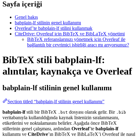
Sayfa içeriği
Genel bakış
babplain-lf stilinin genel kullanımı
Overleaf’te babplain-lf stilini kullanmak
CiteDrive: Overleaf için BibTeX ve BibLaTeX yönetimi
BibTeX referanslarınızı yönetmek için Overleaf ile
bağlantılı bir çevrimiçi işbirliği aracı mı arıyorsunuz?
BibTeX stili babplain-lf:
alıntılar, kaynakça ve Overleaf
babplain-lf
stilinin genel kullanımı
Section titled “babplain-lf stilinin genel kullanımı”
babplain-lf
stili bir BibTeX
dosyası olarak gelir. Bir
.bst
.bib
veritabanıyla kullanıldığında kaynak listenizin sıralanmasını,
etiketlerini ve noktalamasını belirler. Aşağıda önce BibTeX
stillerinin genel çalışması, ardından
Overleaf
’te
babplain-lf
kullanımı ve
CiteDrive
’ın BibTeX ve BibLaTeX’i Overleaf ile nasıl