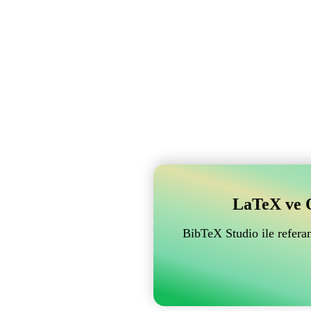
LaTeX ve Ov
BibTeX Studio ile referan