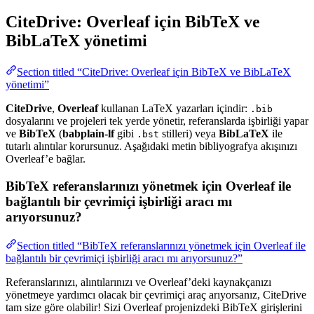
CiteDrive: Overleaf için BibTeX ve
BibLaTeX yönetimi
Section titled “CiteDrive: Overleaf için BibTeX ve BibLaTeX
yönetimi”
CiteDrive
,
Overleaf
kullanan LaTeX yazarları içindir:
.bib
dosyalarını ve projeleri tek yerde yönetir, referanslarda işbirliği yapar
ve
BibTeX
(
babplain-lf
gibi
stilleri) veya
BibLaTeX
ile
.bst
tutarlı alıntılar korursunuz. Aşağıdaki metin bibliyografya akışınızı
Overleaf’e bağlar.
BibTeX referanslarınızı yönetmek için Overleaf ile
bağlantılı bir çevrimiçi işbirliği aracı mı
arıyorsunuz?
Section titled “BibTeX referanslarınızı yönetmek için Overleaf ile
bağlantılı bir çevrimiçi işbirliği aracı mı arıyorsunuz?”
Referanslarınızı, alıntılarınızı ve Overleaf’deki kaynakçanızı
yönetmeye yardımcı olacak bir çevrimiçi araç arıyorsanız, CiteDrive
tam size göre olabilir! Sizi Overleaf projenizdeki BibTeX girişlerini