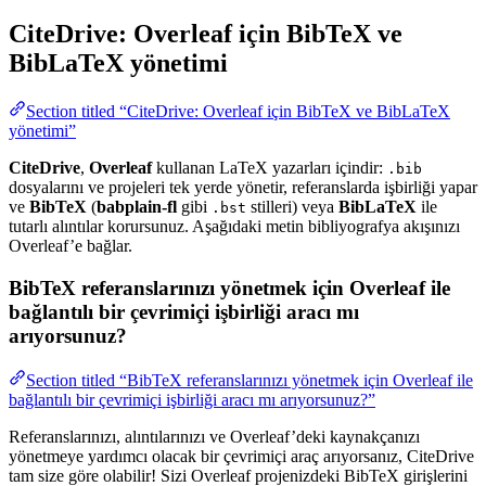
CiteDrive: Overleaf için BibTeX ve
BibLaTeX yönetimi
Section titled “CiteDrive: Overleaf için BibTeX ve BibLaTeX
yönetimi”
CiteDrive
,
Overleaf
kullanan LaTeX yazarları içindir:
.bib
dosyalarını ve projeleri tek yerde yönetir, referanslarda işbirliği yapar
ve
BibTeX
(
babplain-fl
gibi
stilleri) veya
BibLaTeX
ile
.bst
tutarlı alıntılar korursunuz. Aşağıdaki metin bibliyografya akışınızı
Overleaf’e bağlar.
BibTeX referanslarınızı yönetmek için Overleaf ile
bağlantılı bir çevrimiçi işbirliği aracı mı
arıyorsunuz?
Section titled “BibTeX referanslarınızı yönetmek için Overleaf ile
bağlantılı bir çevrimiçi işbirliği aracı mı arıyorsunuz?”
Referanslarınızı, alıntılarınızı ve Overleaf’deki kaynakçanızı
yönetmeye yardımcı olacak bir çevrimiçi araç arıyorsanız, CiteDrive
tam size göre olabilir! Sizi Overleaf projenizdeki BibTeX girişlerini