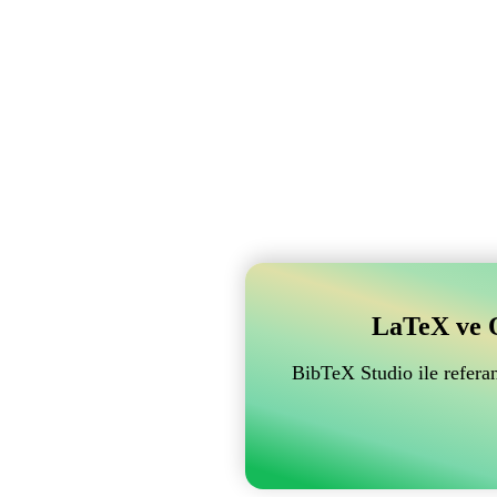
LaTeX ve Ov
BibTeX Studio ile referan