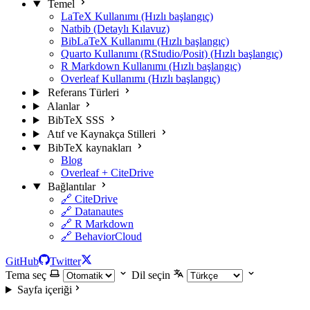
Temel
LaTeX Kullanımı (Hızlı başlangıç)
Natbib (Detaylı Kılavuz)
BibLaTeX Kullanımı (Hızlı başlangıç)
Quarto Kullanımı (RStudio/Posit) (Hızlı başlangıç)
R Markdown Kullanımı (Hızlı başlangıç)
Overleaf Kullanımı (Hızlı başlangıç)
Referans Türleri
Alanlar
BibTeX SSS
Atıf ve Kaynakça Stilleri
BibTeX kaynakları
Blog
Overleaf + CiteDrive
Bağlantılar
🔗 CiteDrive
🔗 Datanautes
🔗 R Markdown
🔗 BehaviorCloud
GitHub
Twitter
Tema seç
Dil seçin
Sayfa içeriği