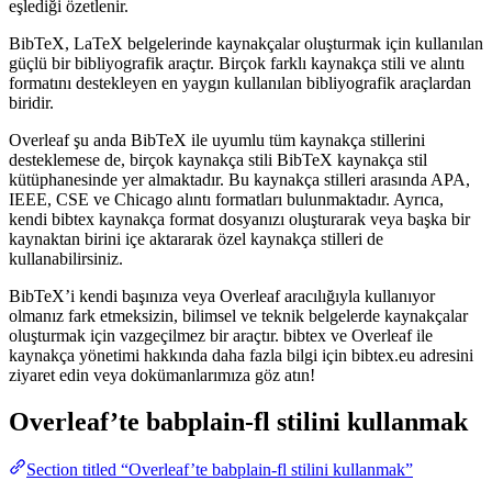
eşlediği özetlenir.
BibTeX, LaTeX belgelerinde kaynakçalar oluşturmak için kullanılan
güçlü bir bibliyografik araçtır. Birçok farklı kaynakça stili ve alıntı
formatını destekleyen en yaygın kullanılan bibliyografik araçlardan
biridir.
Overleaf şu anda BibTeX ile uyumlu tüm kaynakça stillerini
desteklemese de, birçok kaynakça stili BibTeX kaynakça stil
kütüphanesinde yer almaktadır. Bu kaynakça stilleri arasında APA,
IEEE, CSE ve Chicago alıntı formatları bulunmaktadır. Ayrıca,
kendi bibtex kaynakça format dosyanızı oluşturarak veya başka bir
kaynaktan birini içe aktararak özel kaynakça stilleri de
kullanabilirsiniz.
BibTeX’i kendi başınıza veya Overleaf aracılığıyla kullanıyor
olmanız fark etmeksizin, bilimsel ve teknik belgelerde kaynakçalar
oluşturmak için vazgeçilmez bir araçtır. bibtex ve Overleaf ile
kaynakça yönetimi hakkında daha fazla bilgi için bibtex.eu adresini
ziyaret edin veya dokümanlarımıza göz atın!
Overleaf’te
babplain-fl
stilini kullanmak
Section titled “Overleaf’te babplain-fl stilini kullanmak”