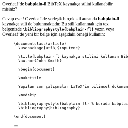
Overleaf’de
babplain-fl
BibTeX kaynakça stilini kullanabilir
misiniz?
Cevap evet! Overleaf’de yerleşik birçok stil arasında
babplain-fl
kaynakça stili de bulunmaktadır. Bu stili kullanmak için tex
belgenizde
yazın veya
\bibliographystyle{babplain-fl}
Overleaf’de yeni bir belge için aşağıdaki örneği kullanın:
\documentclass
{
article
}
\usepackage
[
utf8
]{
inputenc
}
\title
{babplain-fl kaynakça stilini kullanan Bib
\author
{John Smith}
\begin
{
document
}
\maketitle
Yapılan son çalışmalar LaTeX'in bilimsel doküman
\medskip
\bibliographystyle
{babplain-fl} 
% burada babplai
\bibliography
{bibliography}
\end
{
document
}