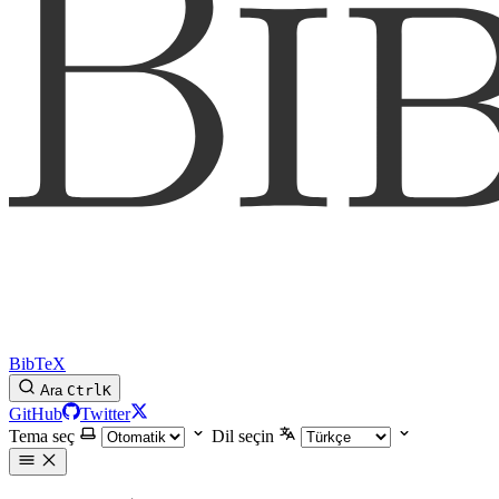
BibTeX
Ara
Ctrl
K
GitHub
Twitter
Tema seç
Dil seçin