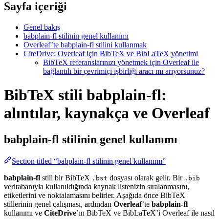
Sayfa içeriği
Genel bakış
babplain-fl stilinin genel kullanımı
Overleaf’te babplain-fl stilini kullanmak
CiteDrive: Overleaf için BibTeX ve BibLaTeX yönetimi
BibTeX referanslarınızı yönetmek için Overleaf ile
bağlantılı bir çevrimiçi işbirliği aracı mı arıyorsunuz?
BibTeX stili babplain-fl:
alıntılar, kaynakça ve Overleaf
babplain-fl
stilinin genel kullanımı
Section titled “babplain-fl stilinin genel kullanımı”
babplain-fl
stili bir BibTeX
dosyası olarak gelir. Bir
.bst
.bib
veritabanıyla kullanıldığında kaynak listenizin sıralanmasını,
etiketlerini ve noktalamasını belirler. Aşağıda önce BibTeX
stillerinin genel çalışması, ardından
Overleaf
’te
babplain-fl
kullanımı ve
CiteDrive
’ın BibTeX ve BibLaTeX’i Overleaf ile nasıl