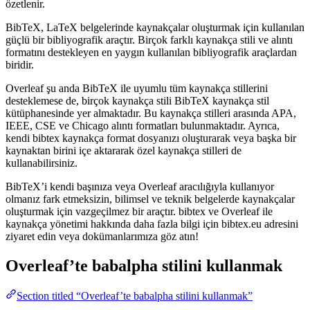
özetlenir.
BibTeX, LaTeX belgelerinde kaynakçalar oluşturmak için kullanılan
güçlü bir bibliyografik araçtır. Birçok farklı kaynakça stili ve alıntı
formatını destekleyen en yaygın kullanılan bibliyografik araçlardan
biridir.
Overleaf şu anda BibTeX ile uyumlu tüm kaynakça stillerini
desteklemese de, birçok kaynakça stili BibTeX kaynakça stil
kütüphanesinde yer almaktadır. Bu kaynakça stilleri arasında APA,
IEEE, CSE ve Chicago alıntı formatları bulunmaktadır. Ayrıca,
kendi bibtex kaynakça format dosyanızı oluşturarak veya başka bir
kaynaktan birini içe aktararak özel kaynakça stilleri de
kullanabilirsiniz.
BibTeX’i kendi başınıza veya Overleaf aracılığıyla kullanıyor
olmanız fark etmeksizin, bilimsel ve teknik belgelerde kaynakçalar
oluşturmak için vazgeçilmez bir araçtır. bibtex ve Overleaf ile
kaynakça yönetimi hakkında daha fazla bilgi için bibtex.eu adresini
ziyaret edin veya dokümanlarımıza göz atın!
Overleaf’te
babalpha
stilini kullanmak
Section titled “Overleaf’te babalpha stilini kullanmak”