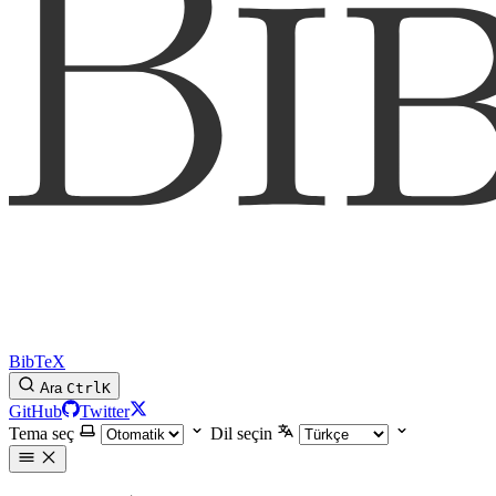
BibTeX
Ara
Ctrl
K
GitHub
Twitter
Tema seç
Dil seçin