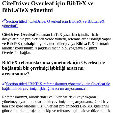
CiteDrive: Overleaf için BibTeX ve
BibLaTeX yönetimi
Section titled “CiteDrive: Overleaf için BibTeX ve BibLaTeX
yönetimi”
CiteDrive
,
Overleaf
kullanan LaTeX yazarları içindir:
.bib
dosyalarını ve projeleri tek yerde yönetir, referanslarda işbirliği yapar
ve
BibTeX
(
babalpha
gibi
stilleri) veya
BibLaTeX
ile tutarlı
.bst
alıntılar korursunuz. Aşağıdaki metin bibliyografya akışınızı
Overleaf’e bağlar.
BibTeX referanslarınızı yönetmek için Overleaf ile
bağlantılı bir çevrimiçi işbirliği aracı mı
arıyorsunuz?
Section titled “BibTeX referanslarınızı yönetmek için Overleaf ile
bağlantılı bir çevrimiçi işbirliği aracı mı arıyorsunuz?”
Referanslarınızı, alıntılarınızı ve Overleaf’deki kaynakçanızı
yönetmeye yardımcı olacak bir çevrimiçi araç arıyorsanız, CiteDrive
tam size göre olabilir! Sizi Overleaf projenizdeki BibTeX girişlerini
güncel tutarken projelerde ekip ve referans toplamak ve düzenlemek