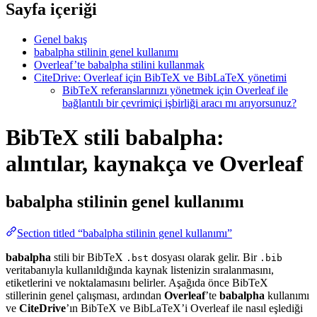
Sayfa içeriği
Genel bakış
babalpha stilinin genel kullanımı
Overleaf’te babalpha stilini kullanmak
CiteDrive: Overleaf için BibTeX ve BibLaTeX yönetimi
BibTeX referanslarınızı yönetmek için Overleaf ile
bağlantılı bir çevrimiçi işbirliği aracı mı arıyorsunuz?
BibTeX stili babalpha:
alıntılar, kaynakça ve Overleaf
babalpha
stilinin genel kullanımı
Section titled “babalpha stilinin genel kullanımı”
babalpha
stili bir BibTeX
dosyası olarak gelir. Bir
.bst
.bib
veritabanıyla kullanıldığında kaynak listenizin sıralanmasını,
etiketlerini ve noktalamasını belirler. Aşağıda önce BibTeX
stillerinin genel çalışması, ardından
Overleaf
’te
babalpha
kullanımı
ve
CiteDrive
’ın BibTeX ve BibLaTeX’i Overleaf ile nasıl eşlediği