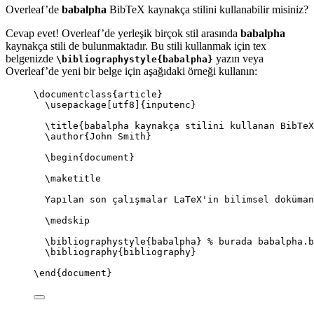
Overleaf’de
babalpha
BibTeX kaynakça stilini kullanabilir misiniz?
Cevap evet! Overleaf’de yerleşik birçok stil arasında
babalpha
kaynakça stili de bulunmaktadır. Bu stili kullanmak için tex
belgenizde
yazın veya
\bibliographystyle{babalpha}
Overleaf’de yeni bir belge için aşağıdaki örneği kullanın:
\documentclass
{
article
}
\usepackage
[
utf8
]{
inputenc
}
\title
{babalpha kaynakça stilini kullanan BibTeX
\author
{John Smith}
\begin
{
document
}
\maketitle
Yapılan son çalışmalar LaTeX'in bilimsel doküman
\medskip
\bibliographystyle
{babalpha} 
% burada babalpha.b
\bibliography
{bibliography}
\end
{
document
}