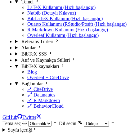
Temel
LaTeX Kullanımı (Hızlı başlangıç)
Natbib (Detaylı Kılavuz)
BibLaTeX Kullanımı (Hızlı başlangıç)
Quarto Kullanımı (RStudio/Posit) (Hızlı başlangıç)
R Markdown Kullanımı (Hızlı başlangıç)
Overleaf Kullanımı (Hızlı başlangıç)
Referans Türleri
Alanlar
BibTeX SSS
Atıf ve Kaynakça Stilleri
BibTeX kaynakları
Blog
Overleaf + CiteDrive
Bağlantılar
🔗 CiteDrive
🔗 Datanautes
🔗 R Markdown
🔗 BehaviorCloud
GitHub
Twitter
Tema seç
Dil seçin
Sayfa içeriği