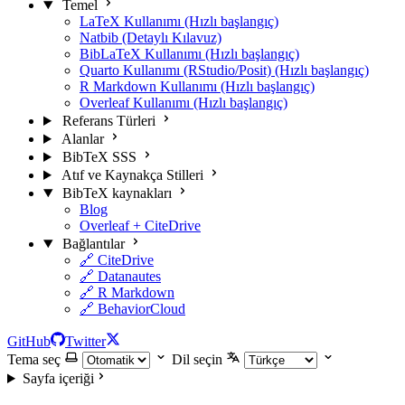
Temel
LaTeX Kullanımı (Hızlı başlangıç)
Natbib (Detaylı Kılavuz)
BibLaTeX Kullanımı (Hızlı başlangıç)
Quarto Kullanımı (RStudio/Posit) (Hızlı başlangıç)
R Markdown Kullanımı (Hızlı başlangıç)
Overleaf Kullanımı (Hızlı başlangıç)
Referans Türleri
Alanlar
BibTeX SSS
Atıf ve Kaynakça Stilleri
BibTeX kaynakları
Blog
Overleaf + CiteDrive
Bağlantılar
🔗 CiteDrive
🔗 Datanautes
🔗 R Markdown
🔗 BehaviorCloud
GitHub
Twitter
Tema seç
Dil seçin
Sayfa içeriği