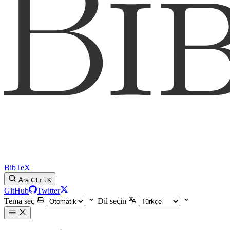
BibTeX
Ara
Ctrl
K
GitHub
Twitter
Tema seç
Dil seçin