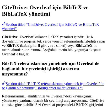
CiteDrive: Overleaf için BibTeX ve
BibLaTeX yönetimi
Section titled “CiteDrive: Overleaf için BibTeX ve BibLaTeX
yönetimi”
CiteDrive
,
Overleaf
kullanan LaTeX yazarları içindir:
.bib
dosyalarını ve projeleri tek yerde yönetir, referanslarda işbirliği yapar
ve
BibTeX
(
babalpha-fl
gibi
stilleri) veya
BibLaTeX
ile
.bst
tutarlı alıntılar korursunuz. Aşağıdaki metin bibliyografya akışınızı
Overleaf’e bağlar.
BibTeX referanslarınızı yönetmek için Overleaf ile
bağlantılı bir çevrimiçi işbirliği aracı mı
arıyorsunuz?
Section titled “BibTeX referanslarınızı yönetmek için Overleaf ile
bağlantılı bir çevrimiçi işbirliği aracı mı arıyorsunuz?”
Referanslarınızı, alıntılarınızı ve Overleaf’deki kaynakçanızı
yönetmeye yardımcı olacak bir çevrimiçi araç arıyorsanız, CiteDrive
tam size göre olabilir! Sizi Overleaf projenizdeki BibTeX girişlerini