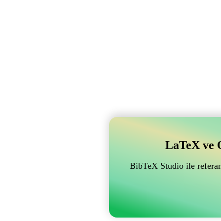
LaTeX ve Ov
BibTeX Studio ile referan