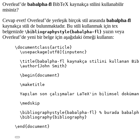
Overleaf’de
babalpha-fl
BibTeX kaynakça stilini kullanabilir
misiniz?
Cevap evet! Overleaf’de yerleşik birçok stil arasında
babalpha-fl
kaynakça stili de bulunmaktadır. Bu stili kullanmak için tex
belgenizde
yazın veya
\bibliographystyle{babalpha-fl}
Overleaf’de yeni bir belge için aşağıdaki örneği kullanın:
\documentclass
{
article
}
\usepackage
[
utf8
]{
inputenc
}
\title
{babalpha-fl kaynakça stilini kullanan Bib
\author
{John Smith}
\begin
{
document
}
\maketitle
Yapılan son çalışmalar LaTeX'in bilimsel doküman
\medskip
\bibliographystyle
{babalpha-fl} 
% burada babalph
\bibliography
{bibliography}
\end
{
document
}