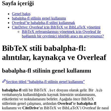
Sayfa içeriği
Genel bakış
babalpha-fl stilinin genel kullanımı
Overleaf’te babalpha-fl stilini kullanmak
CiteDrive: Overleaf için BibTeX ve BibLaTeX yönetimi
BibTeX referanslarınızı yönetmek için Overleaf ile
bağlantılı bir çevrimiçi işbirliği aracı mı arıyorsunuz?
BibTeX stili babalpha-fl:
alıntılar, kaynakça ve Overleaf
babalpha-fl
stilinin genel kullanımı
Section titled “babalpha-fl stilinin genel kullanımı”
babalpha-fl
stili bir BibTeX
dosyası olarak gelir. Bir
.bst
.bib
veritabanıyla kullanıldığında kaynak listenizin sıralanmasını,
etiketlerini ve noktalamasını belirler. Aşağıda önce BibTeX
stillerinin genel çalışması, ardından
Overleaf
’te
babalpha-fl
kullanımı ve
CiteDrive
’ın BibTeX ve BibLaTeX’i Overleaf ile nasıl