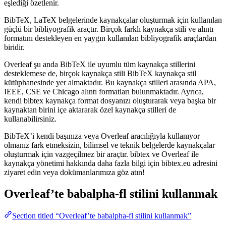
eşlediği özetlenir.
BibTeX, LaTeX belgelerinde kaynakçalar oluşturmak için kullanılan
güçlü bir bibliyografik araçtır. Birçok farklı kaynakça stili ve alıntı
formatını destekleyen en yaygın kullanılan bibliyografik araçlardan
biridir.
Overleaf şu anda BibTeX ile uyumlu tüm kaynakça stillerini
desteklemese de, birçok kaynakça stili BibTeX kaynakça stil
kütüphanesinde yer almaktadır. Bu kaynakça stilleri arasında APA,
IEEE, CSE ve Chicago alıntı formatları bulunmaktadır. Ayrıca,
kendi bibtex kaynakça format dosyanızı oluşturarak veya başka bir
kaynaktan birini içe aktararak özel kaynakça stilleri de
kullanabilirsiniz.
BibTeX’i kendi başınıza veya Overleaf aracılığıyla kullanıyor
olmanız fark etmeksizin, bilimsel ve teknik belgelerde kaynakçalar
oluşturmak için vazgeçilmez bir araçtır. bibtex ve Overleaf ile
kaynakça yönetimi hakkında daha fazla bilgi için bibtex.eu adresini
ziyaret edin veya dokümanlarımıza göz atın!
Overleaf’te
babalpha-fl
stilini kullanmak
Section titled “Overleaf’te babalpha-fl stilini kullanmak”