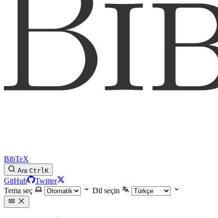
BibTeX
Ara
Ctrl
K
GitHub
Twitter
Tema seç
Dil seçin