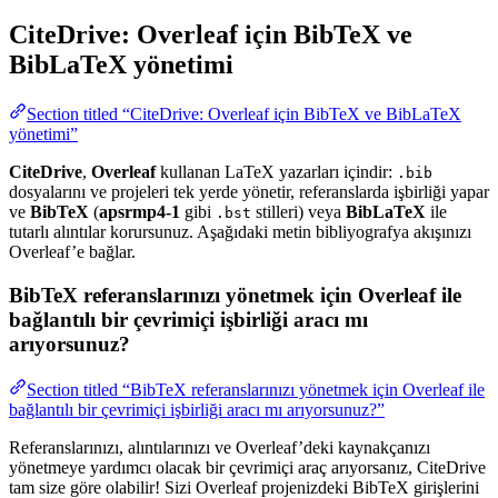
CiteDrive: Overleaf için BibTeX ve
BibLaTeX yönetimi
Section titled “CiteDrive: Overleaf için BibTeX ve BibLaTeX
yönetimi”
CiteDrive
,
Overleaf
kullanan LaTeX yazarları içindir:
.bib
dosyalarını ve projeleri tek yerde yönetir, referanslarda işbirliği yapar
ve
BibTeX
(
apsrmp4-1
gibi
stilleri) veya
BibLaTeX
ile
.bst
tutarlı alıntılar korursunuz. Aşağıdaki metin bibliyografya akışınızı
Overleaf’e bağlar.
BibTeX referanslarınızı yönetmek için Overleaf ile
bağlantılı bir çevrimiçi işbirliği aracı mı
arıyorsunuz?
Section titled “BibTeX referanslarınızı yönetmek için Overleaf ile
bağlantılı bir çevrimiçi işbirliği aracı mı arıyorsunuz?”
Referanslarınızı, alıntılarınızı ve Overleaf’deki kaynakçanızı
yönetmeye yardımcı olacak bir çevrimiçi araç arıyorsanız, CiteDrive
tam size göre olabilir! Sizi Overleaf projenizdeki BibTeX girişlerini