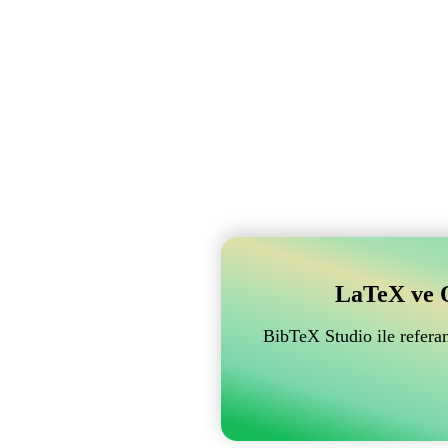
LaTeX ve Ov
BibTeX Studio ile referan