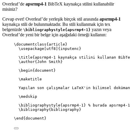
Overleaf’de
apsrmp4-1
BibTeX kaynakça stilini kullanabilir
misiniz?
Cevap evet! Overleaf’de yerleşik birçok stil arasında
apsrmp4-1
kaynakça stili de bulunmaktadır. Bu stili kullanmak için tex
belgenizde
yazın veya
\bibliographystyle{apsrmp4-1}
Overleaf’de yeni bir belge için aşağıdaki örneği kullanın:
\documentclass
{
article
}
\usepackage
[
utf8
]{
inputenc
}
\title
{apsrmp4-1 kaynakça stilini kullanan BibTe
\author
{John Smith}
\begin
{
document
}
\maketitle
Yapılan son çalışmalar LaTeX'in bilimsel doküman
\medskip
\bibliographystyle
{apsrmp4-1} 
% burada apsrmp4-1
\bibliography
{bibliography}
\end
{
document
}