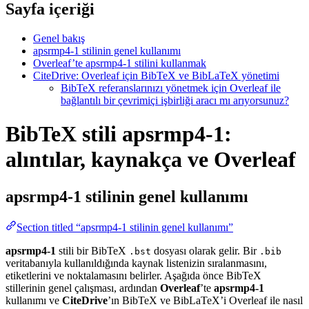
Sayfa içeriği
Genel bakış
apsrmp4-1 stilinin genel kullanımı
Overleaf’te apsrmp4-1 stilini kullanmak
CiteDrive: Overleaf için BibTeX ve BibLaTeX yönetimi
BibTeX referanslarınızı yönetmek için Overleaf ile
bağlantılı bir çevrimiçi işbirliği aracı mı arıyorsunuz?
BibTeX stili apsrmp4-1:
alıntılar, kaynakça ve Overleaf
apsrmp4-1
stilinin genel kullanımı
Section titled “apsrmp4-1 stilinin genel kullanımı”
apsrmp4-1
stili bir BibTeX
dosyası olarak gelir. Bir
.bst
.bib
veritabanıyla kullanıldığında kaynak listenizin sıralanmasını,
etiketlerini ve noktalamasını belirler. Aşağıda önce BibTeX
stillerinin genel çalışması, ardından
Overleaf
’te
apsrmp4-1
kullanımı ve
CiteDrive
’ın BibTeX ve BibLaTeX’i Overleaf ile nasıl