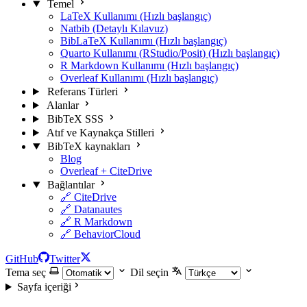
Temel
LaTeX Kullanımı (Hızlı başlangıç)
Natbib (Detaylı Kılavuz)
BibLaTeX Kullanımı (Hızlı başlangıç)
Quarto Kullanımı (RStudio/Posit) (Hızlı başlangıç)
R Markdown Kullanımı (Hızlı başlangıç)
Overleaf Kullanımı (Hızlı başlangıç)
Referans Türleri
Alanlar
BibTeX SSS
Atıf ve Kaynakça Stilleri
BibTeX kaynakları
Blog
Overleaf + CiteDrive
Bağlantılar
🔗 CiteDrive
🔗 Datanautes
🔗 R Markdown
🔗 BehaviorCloud
GitHub
Twitter
Tema seç
Dil seçin
Sayfa içeriği