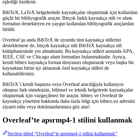
eşlediği özetlenir.
BibTeX, LaTeX belgelerinde kaynakçalar oluşturmak için kullanılan
güçlü bir bibliyografik araçtır. Birçok farklı kaynakça stili ve alıntı
formatını destekleyen en yaygın kullanılan bibliyografik araçlardan
biridir.
Overleaf şu anda BibTeX ile uyumlu tüm kaynakça stillerini
desteklemese de, birçok kaynakça stili BibTeX kaynakça stil
kütüphanesinde yer almaktadır. Bu kaynakça stilleri arasında APA,
IEEE, CSE ve Chicago alıntı formatları bulunmaktadır. Ayrıca,
kendi bibtex kaynakça format dosyanızı oluşturarak veya başka bir
kaynaktan birini içe aktararak özel kaynakça stilleri de
kullanabilirsiniz.
BibTeX’i kendi başınıza veya Overleaf aracılığıyla kullanıyor
olmanız fark etmeksizin, bilimsel ve teknik belgelerde kaynakçalar
oluşturmak için vazgeçilmez bir araçtır. bibtex ve Overleaf ile
kaynakça yönetimi hakkında daha fazla bilgi için bibtex.eu adresini
ziyaret edin veya dokümanlarımıza göz atın!
Overleaf’te
apsrmp4-1
stilini kullanmak
Section titled “Overleaf’te apsrmp4-1 stilini kullanmak”