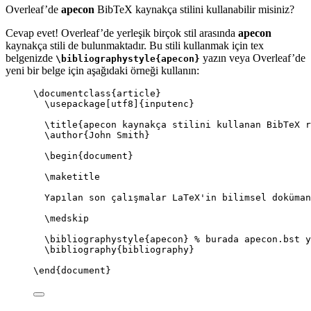
Overleaf’de
apecon
BibTeX kaynakça stilini kullanabilir misiniz?
Cevap evet! Overleaf’de yerleşik birçok stil arasında
apecon
kaynakça stili de bulunmaktadır. Bu stili kullanmak için tex
belgenizde
yazın veya Overleaf’de
\bibliographystyle{apecon}
yeni bir belge için aşağıdaki örneği kullanın:
\documentclass
{
article
}
\usepackage
[
utf8
]{
inputenc
}
\title
{apecon kaynakça stilini kullanan BibTeX r
\author
{John Smith}
\begin
{
document
}
\maketitle
Yapılan son çalışmalar LaTeX'in bilimsel doküman
\medskip
\bibliographystyle
{apecon} 
% burada apecon.bst y
\bibliography
{bibliography}
\end
{
document
}