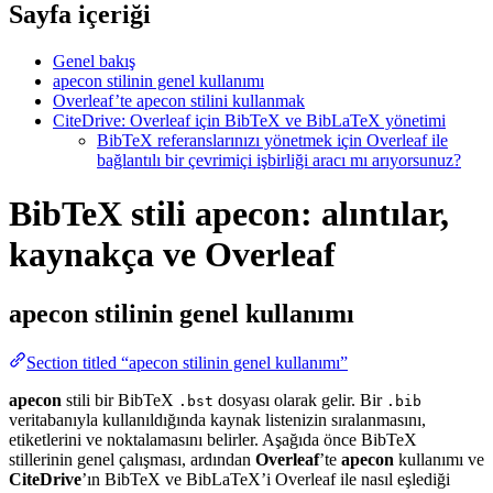
Sayfa içeriği
Genel bakış
apecon stilinin genel kullanımı
Overleaf’te apecon stilini kullanmak
CiteDrive: Overleaf için BibTeX ve BibLaTeX yönetimi
BibTeX referanslarınızı yönetmek için Overleaf ile
bağlantılı bir çevrimiçi işbirliği aracı mı arıyorsunuz?
BibTeX stili apecon: alıntılar,
kaynakça ve Overleaf
apecon
stilinin genel kullanımı
Section titled “apecon stilinin genel kullanımı”
apecon
stili bir BibTeX
dosyası olarak gelir. Bir
.bst
.bib
veritabanıyla kullanıldığında kaynak listenizin sıralanmasını,
etiketlerini ve noktalamasını belirler. Aşağıda önce BibTeX
stillerinin genel çalışması, ardından
Overleaf
’te
apecon
kullanımı ve
CiteDrive
’ın BibTeX ve BibLaTeX’i Overleaf ile nasıl eşlediği