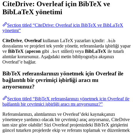
CiteDrive: Overleaf için BibTeX ve
BibLaTeX yönetimi
Section titled “CiteDrive: Overleaf için BibTeX ve BibLaTeX
yönetimi”
CiteDrive
,
Overleaf
kullanan LaTeX yazarları içindir:
.bib
dosyalarını ve projeleri tek yerde yönetir, referanslarda işbirliği yapar
ve
BibTeX
(
apecon
gibi
stilleri) veya
BibLaTeX
ile tutarlı
.bst
alıntılar korursunuz. Aşağıdaki metin bibliyografya akışınızı
Overleaf’e bağlar.
BibTeX referanslarınızı yönetmek için Overleaf ile
bağlantılı bir çevrimiçi işbirliği aracı mı
arıyorsunuz?
Section titled “BibTeX referanslarınızı yönetmek için Overleaf ile
bağlantılı bir çevrimiçi işbirliği aracı mı arıyorsunuz?”
Referanslarınızı, alıntılarınızı ve Overleaf’deki kaynakçanızı
yönetmeye yardımcı olacak bir çevrimiçi araç arıyorsanız, CiteDrive
tam size göre olabilir! Sizi Overleaf projenizdeki BibTeX girişlerini
güncel tutarken projelerde ekip ve referans toplamak ve düzenlemek