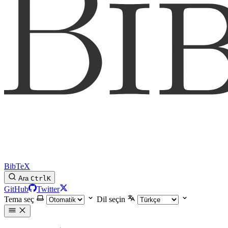
BibTeX
Ara
Ctrl
K
GitHub
Twitter
Tema seç
Dil seçin