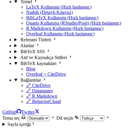
Temel
LaTeX Kullanımı (Hızlı başlangıç)
Natbib (Detaylı Kılavuz)
BibLaTeX Kullanımı (Hızlı başlangıç)
Quarto Kullanımı (RStudio/Posit) (Hızlı başlangıç)
R Markdown Kullanımı (Hızlı başlangıç)
Overleaf Kullanımı (Hızlı başlangıç)
Referans Türleri
Alanlar
BibTeX SSS
Atıf ve Kaynakça Stilleri
BibTeX kaynakları
Blog
Overleaf + CiteDrive
Bağlantılar
🔗 CiteDrive
🔗 Datanautes
🔗 R Markdown
🔗 BehaviorCloud
GitHub
Twitter
Tema seç
Dil seçin
Sayfa içeriği