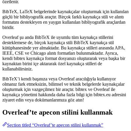
özetlenir.
BibTeX, LaTeX belgelerinde kaynakçalar oluşturmak için kullanılan
güçlü bir bibliyografik araçtır. Birçok farklı kaynakça stili ve alıntı
formatını destekleyen en yaygın kullanılan bibliyografik araçlardan
biridir.
Overleaf şu anda BibTeX ile uyumlu tüm kaynakça stillerini
desteklemese de, birçok kaynakça stili BibTeX kaynakça stil
kütüphanesinde yer almaktadır. Bu kaynakça stilleri arasında APA,
IEEE, CSE ve Chicago alıntı formatları bulunmaktadır. Ayrıca,
kendi bibtex kaynakça format dosyanızı oluşturarak veya başka bir
kaynaktan birini içe aktararak özel kaynakça stilleri de
kullanabilirsiniz.
BibTeX’i kendi başınıza veya Overleaf aracılığıyla kullanıyor
olmanız fark etmeksizin, bilimsel ve teknik belgelerde kaynakçalar
oluşturmak için vazgeçilmez bir araçtır. bibtex ve Overleaf ile
kaynakça yönetimi hakkında daha fazla bilgi için bibtex.eu adresini
ziyaret edin veya dokümanlarımıza göz atın!
Overleaf’te
apecon
stilini kullanmak
Section titled “Overleaf’te apecon stilini kullanmak”