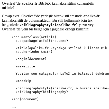
Overleaf’de
apalike-fr
BibTeX kaynakça stilini kullanabilir
misiniz?
Cevap evet! Overleaf’de yerleşik birçok stil arasında
apalike-fr
kaynakça stili de bulunmaktadır. Bu stili kullanmak için tex
belgenizde
yazın veya
\bibliographystyle{apalike-fr}
Overleaf’de yeni bir belge için aşağıdaki örneği kullanın:
\documentclass
{
article
}
\usepackage
[
utf8
]{
inputenc
}
\title
{apalike-fr kaynakça stilini kullanan BibT
\author
{John Smith}
\begin
{
document
}
\maketitle
Yapılan son çalışmalar LaTeX'in bilimsel doküman
\medskip
\bibliographystyle
{apalike-fr} 
% burada apalike-
\bibliography
{bibliography}
\end
{
document
}