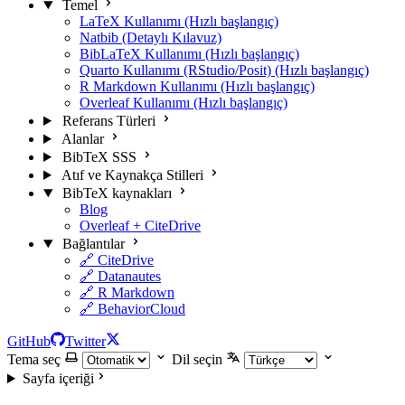
Temel
LaTeX Kullanımı (Hızlı başlangıç)
Natbib (Detaylı Kılavuz)
BibLaTeX Kullanımı (Hızlı başlangıç)
Quarto Kullanımı (RStudio/Posit) (Hızlı başlangıç)
R Markdown Kullanımı (Hızlı başlangıç)
Overleaf Kullanımı (Hızlı başlangıç)
Referans Türleri
Alanlar
BibTeX SSS
Atıf ve Kaynakça Stilleri
BibTeX kaynakları
Blog
Overleaf + CiteDrive
Bağlantılar
🔗 CiteDrive
🔗 Datanautes
🔗 R Markdown
🔗 BehaviorCloud
GitHub
Twitter
Tema seç
Dil seçin
Sayfa içeriği