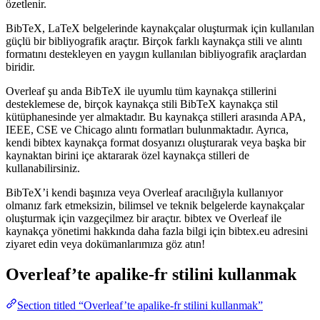
özetlenir.
BibTeX, LaTeX belgelerinde kaynakçalar oluşturmak için kullanılan
güçlü bir bibliyografik araçtır. Birçok farklı kaynakça stili ve alıntı
formatını destekleyen en yaygın kullanılan bibliyografik araçlardan
biridir.
Overleaf şu anda BibTeX ile uyumlu tüm kaynakça stillerini
desteklemese de, birçok kaynakça stili BibTeX kaynakça stil
kütüphanesinde yer almaktadır. Bu kaynakça stilleri arasında APA,
IEEE, CSE ve Chicago alıntı formatları bulunmaktadır. Ayrıca,
kendi bibtex kaynakça format dosyanızı oluşturarak veya başka bir
kaynaktan birini içe aktararak özel kaynakça stilleri de
kullanabilirsiniz.
BibTeX’i kendi başınıza veya Overleaf aracılığıyla kullanıyor
olmanız fark etmeksizin, bilimsel ve teknik belgelerde kaynakçalar
oluşturmak için vazgeçilmez bir araçtır. bibtex ve Overleaf ile
kaynakça yönetimi hakkında daha fazla bilgi için bibtex.eu adresini
ziyaret edin veya dokümanlarımıza göz atın!
Overleaf’te
apalike-fr
stilini kullanmak
Section titled “Overleaf’te apalike-fr stilini kullanmak”