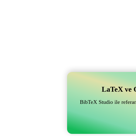
LaTeX ve Ov
BibTeX Studio ile referan