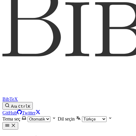
BibTeX
Ara
Ctrl
K
GitHub
Twitter
Tema seç
Dil seçin