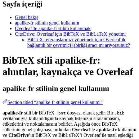
Sayfa içeriği
Genel bakış
apalike-fr stilinin genel kullanımı
Overleaf’te apalike-fr stilini kullanmak
CiteDrive: Overleaf için BibTeX ve BibLaTeX yönetimi
BibTeX referanslarınızı yönetmek için Overleaf ile
bağlantılı bir çevrimiçi işbirliği aracı mı arıyorsunuz?
BibTeX stili apalike-fr:
alıntılar, kaynakça ve Overleaf
apalike-fr
stilinin genel kullanımı
Section titled “apalike-fr stilinin genel kullanımı”
apalike-fr
stili bir BibTeX
dosyası olarak gelir. Bir
.bst
.bib
veritabanıyla kullanıldığında kaynak listenizin sıralanmasını,
etiketlerini ve noktalamasını belirler. Aşağıda önce BibTeX
stillerinin genel çalışması, ardından
Overleaf
’te
apalike-fr
kullanımı
ve
CiteDrive
’ın BibTeX ve BibLaTeX’i Overleaf ile nasıl eşlediği