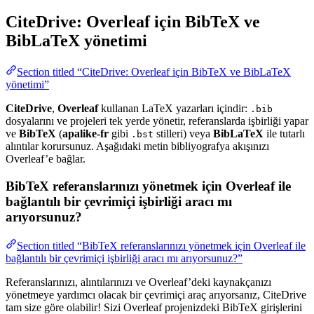
CiteDrive: Overleaf için BibTeX ve
BibLaTeX yönetimi
Section titled “CiteDrive: Overleaf için BibTeX ve BibLaTeX
yönetimi”
CiteDrive
,
Overleaf
kullanan LaTeX yazarları içindir:
.bib
dosyalarını ve projeleri tek yerde yönetir, referanslarda işbirliği yapar
ve
BibTeX
(
apalike-fr
gibi
stilleri) veya
BibLaTeX
ile tutarlı
.bst
alıntılar korursunuz. Aşağıdaki metin bibliyografya akışınızı
Overleaf’e bağlar.
BibTeX referanslarınızı yönetmek için Overleaf ile
bağlantılı bir çevrimiçi işbirliği aracı mı
arıyorsunuz?
Section titled “BibTeX referanslarınızı yönetmek için Overleaf ile
bağlantılı bir çevrimiçi işbirliği aracı mı arıyorsunuz?”
Referanslarınızı, alıntılarınızı ve Overleaf’deki kaynakçanızı
yönetmeye yardımcı olacak bir çevrimiçi araç arıyorsanız, CiteDrive
tam size göre olabilir! Sizi Overleaf projenizdeki BibTeX girişlerini