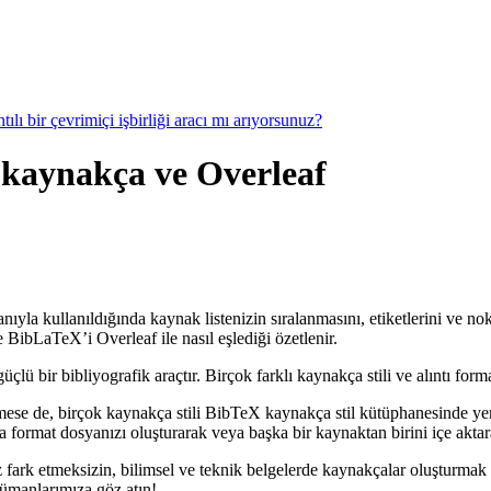
ılı bir çevrimiçi işbirliği aracı mı arıyorsunuz?
, kaynakça ve Overleaf
nıyla kullanıldığında kaynak listenizin sıralanmasını, etiketlerini ve no
BibLaTeX’i Overleaf ile nasıl eşlediği özetlenir.
 bir bibliyografik araçtır. Birçok farklı kaynakça stili ve alıntı forma
mese de, birçok kaynakça stili BibTeX kaynakça stil kütüphanesinde ye
format dosyanızı oluşturarak veya başka bir kaynaktan birini içe aktarar
 fark etmeksizin, bilimsel ve teknik belgelerde kaynakçalar oluşturmak 
kümanlarımıza göz atın!