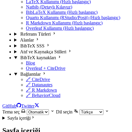
LaTeX Kullanımı (Hızlı başlangıç)
Natbib (Detaylı Kılavuz)
BibLaTeX Kullanımı (Hızlı başlangıç)
Quarto Kullanımı (RStudio/Posit) (Hızlı başlangıç)
R Markdown Kullanımı (Hızlı başlangıç)
Overleaf Kullanımı (Hızlı başlangıç)
Referans Türleri
Alanlar
BibTeX SSS
Atıf ve Kaynakça Stilleri
BibTeX kaynakları
Blog
Overleaf + CiteDrive
Bağlantılar
🔗 CiteDrive
🔗 Datanautes
🔗 R Markdown
🔗 BehaviorCloud
GitHub
Twitter
Tema seç
Dil seçin
Sayfa içeriği
Sayfa içeriği