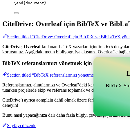
\end
{
document
}
CiteDrive: Overleaf için BibTeX ve BibLa
Section titled “CiteDrive: Overleaf için BibTeX ve BibLaTeX yöne
CiteDrive
,
Overleaf
kullanan LaTeX yazarları içindir:
dosyaları
.bib
korursunuz. Aşağıdaki metin bibliyografya akışınızı Overleaf’e bağlar
BibTeX referanslarınızı yönetmek için Overleaf ile bağl
L
Section titled “BibTeX referanslarınızı yönetmek için Overleaf ile ba
Referanslarınızı, alıntılarınızı ve Overleaf’deki kaynakçanızı yönetme
BibTeX Stud
tutarken projelerde ekip ve referans toplamak ve düzenlemek için olan
CiteDrive’ı ayrıca aomplain dahil olmak üzere farklı stillerde kaynakç
deneyin!
Bunu nasıl yapacağınıza dair daha fazla bilgiyi çevrimiçi yardım dokü
Sayfayı düzenle