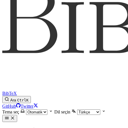
BibTeX
Ara
Ctrl
K
GitHub
Twitter
Tema seç
Dil seçin