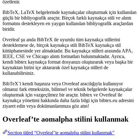
özetlenir.
BibTeX, LaTeX belgelerinde kaynakçalar oluşturmak için kullanılan
güçlü bir bibliyografik araçtır. Birçok farklı kaynakça stili ve alıntı
formatını destekleyen en yaygın kullanılan bibliyografik araçlardan
biridir.
Overleaf şu anda BibTeX ile uyumlu tüm kaynakça stillerini
desteklemese de, birçok kaynakça stili BibTeX kaynakça stil
kütüphanesinde yer almaktadır. Bu kaynakça stilleri arasında APA,
IEEE, CSE ve Chicago alıntı formatları bulunmaktadır. Ayrıca,
kendi bibtex kaynakça format dosyanızı oluşturarak veya başka bir
kaynaktan birini içe aktararak özel kaynakça stilleri de
kullanabilirsiniz.
BibTeX’i kendi başınıza veya Overleaf aracılığıyla kullanıyor
olmanız fark etmeksizin, bilimsel ve teknik belgelerde kaynakçalar
oluşturmak için vazgeçilmez bir araçtır. bibtex ve Overleaf ile
kaynakça yönetimi hakkında daha fazla bilgi için bibtex.eu adresini
ziyaret edin veya dokümanlarımıza göz atın!
Overleaf’te
aomalpha
stilini kullanmak
Section titled “Overleaf’te aomalpha stilini kullanmak”