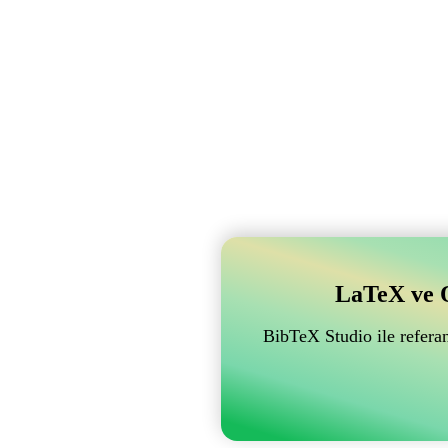
LaTeX ve Ov
BibTeX Studio ile referan