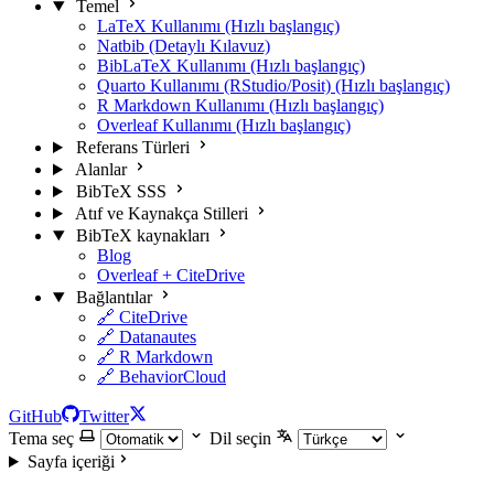
Temel
LaTeX Kullanımı (Hızlı başlangıç)
Natbib (Detaylı Kılavuz)
BibLaTeX Kullanımı (Hızlı başlangıç)
Quarto Kullanımı (RStudio/Posit) (Hızlı başlangıç)
R Markdown Kullanımı (Hızlı başlangıç)
Overleaf Kullanımı (Hızlı başlangıç)
Referans Türleri
Alanlar
BibTeX SSS
Atıf ve Kaynakça Stilleri
BibTeX kaynakları
Blog
Overleaf + CiteDrive
Bağlantılar
🔗 CiteDrive
🔗 Datanautes
🔗 R Markdown
🔗 BehaviorCloud
GitHub
Twitter
Tema seç
Dil seçin
Sayfa içeriği