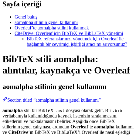
Sayfa içeriği
Genel bakış
aomalpha stilinin genel kullanımı
Overleaf’te aomalpha stilini kullanmak
CiteDrive: Overleaf için BibTeX ve BibLaTeX yönetimi
BibTeX referanslarınızı yönetmek için Overleaf ile
bağlantılı bir çevrimiçi işbirliği aracı mı arıyorsunuz?
BibTeX stili aomalpha:
alıntılar, kaynakça ve Overleaf
aomalpha
stilinin genel kullanımı
Section titled “aomalpha stilinin genel kullanımı”
aomalpha
stili bir BibTeX
dosyası olarak gelir. Bir
.bst
.bib
veritabanıyla kullanıldığında kaynak listenizin sıralanmasını,
etiketlerini ve noktalamasını belirler. Aşağıda önce BibTeX
stillerinin genel çalışması, ardından
Overleaf
’te
aomalpha
kullanımı
ve
CiteDrive
’ın BibTeX ve BibLaTeX’i Overleaf ile nasıl eşlediği