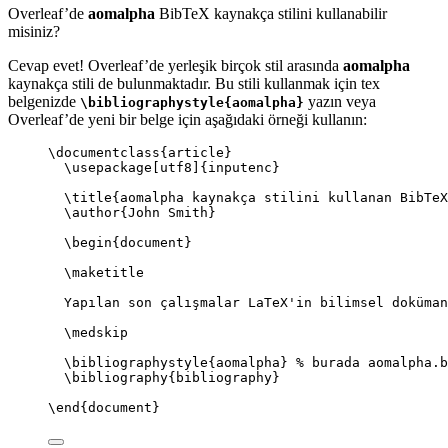
Overleaf’de
aomalpha
BibTeX kaynakça stilini kullanabilir
misiniz?
Cevap evet! Overleaf’de yerleşik birçok stil arasında
aomalpha
kaynakça stili de bulunmaktadır. Bu stili kullanmak için tex
belgenizde
yazın veya
\bibliographystyle{aomalpha}
Overleaf’de yeni bir belge için aşağıdaki örneği kullanın:
\documentclass
{
article
}
\usepackage
[
utf8
]{
inputenc
}
\title
{aomalpha kaynakça stilini kullanan BibTeX
\author
{John Smith}
\begin
{
document
}
\maketitle
Yapılan son çalışmalar LaTeX'in bilimsel doküman
\medskip
\bibliographystyle
{aomalpha} 
% burada aomalpha.b
\bibliography
{bibliography}
\end
{
document
}