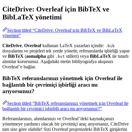
CiteDrive: Overleaf için BibTeX ve
BibLaTeX yönetimi
Section titled “CiteDrive: Overleaf için BibTeX ve BibLaTeX
yönetimi”
CiteDrive
,
Overleaf
kullanan LaTeX yazarları içindir:
.bib
dosyalarını ve projeleri tek yerde yönetir, referanslarda işbirliği yapar
ve
BibTeX
(
aomalpha
gibi
stilleri) veya
BibLaTeX
ile tutarlı
.bst
alıntılar korursunuz. Aşağıdaki metin bibliyografya akışınızı
Overleaf’e bağlar.
BibTeX referanslarınızı yönetmek için Overleaf ile
bağlantılı bir çevrimiçi işbirliği aracı mı
arıyorsunuz?
Section titled “BibTeX referanslarınızı yönetmek için Overleaf ile
bağlantılı bir çevrimiçi işbirliği aracı mı arıyorsunuz?”
Referanslarınızı, alıntılarınızı ve Overleaf’deki kaynakçanızı
yönetmeye yardımcı olacak bir çevrimiçi araç arıyorsanız, CiteDrive
tam size göre olabilir! Sizi Overleaf projenizdeki BibTeX girişlerini