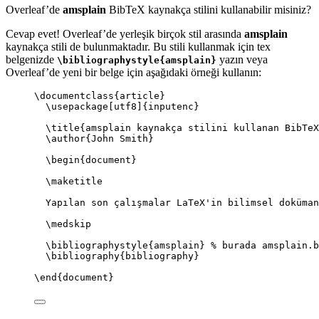
Overleaf’de
amsplain
BibTeX kaynakça stilini kullanabilir misiniz?
Cevap evet! Overleaf’de yerleşik birçok stil arasında
amsplain
kaynakça stili de bulunmaktadır. Bu stili kullanmak için tex
belgenizde
yazın veya
\bibliographystyle{amsplain}
Overleaf’de yeni bir belge için aşağıdaki örneği kullanın:
\documentclass
{
article
}
\usepackage
[
utf8
]{
inputenc
}
\title
{amsplain kaynakça stilini kullanan BibTeX
\author
{John Smith}
\begin
{
document
}
\maketitle
Yapılan son çalışmalar LaTeX'in bilimsel doküman
\medskip
\bibliographystyle
{amsplain} 
% burada amsplain.b
\bibliography
{bibliography}
\end
{
document
}