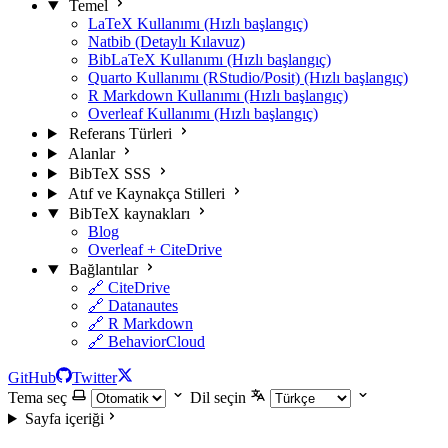
Temel
LaTeX Kullanımı (Hızlı başlangıç)
Natbib (Detaylı Kılavuz)
BibLaTeX Kullanımı (Hızlı başlangıç)
Quarto Kullanımı (RStudio/Posit) (Hızlı başlangıç)
R Markdown Kullanımı (Hızlı başlangıç)
Overleaf Kullanımı (Hızlı başlangıç)
Referans Türleri
Alanlar
BibTeX SSS
Atıf ve Kaynakça Stilleri
BibTeX kaynakları
Blog
Overleaf + CiteDrive
Bağlantılar
🔗 CiteDrive
🔗 Datanautes
🔗 R Markdown
🔗 BehaviorCloud
GitHub
Twitter
Tema seç
Dil seçin
Sayfa içeriği