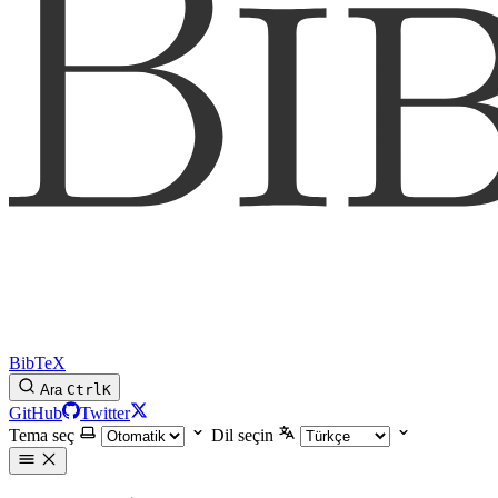
BibTeX
Ara
Ctrl
K
GitHub
Twitter
Tema seç
Dil seçin