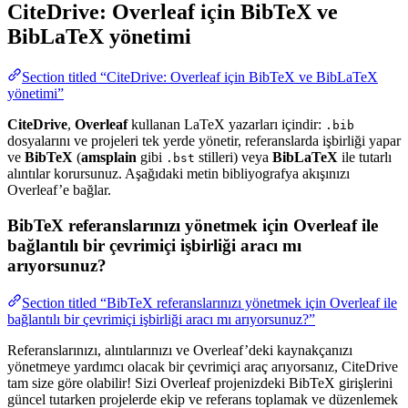
CiteDrive: Overleaf için BibTeX ve
BibLaTeX yönetimi
Section titled “CiteDrive: Overleaf için BibTeX ve BibLaTeX
yönetimi”
CiteDrive
,
Overleaf
kullanan LaTeX yazarları içindir:
.bib
dosyalarını ve projeleri tek yerde yönetir, referanslarda işbirliği yapar
ve
BibTeX
(
amsplain
gibi
stilleri) veya
BibLaTeX
ile tutarlı
.bst
alıntılar korursunuz. Aşağıdaki metin bibliyografya akışınızı
Overleaf’e bağlar.
BibTeX referanslarınızı yönetmek için Overleaf ile
bağlantılı bir çevrimiçi işbirliği aracı mı
arıyorsunuz?
Section titled “BibTeX referanslarınızı yönetmek için Overleaf ile
bağlantılı bir çevrimiçi işbirliği aracı mı arıyorsunuz?”
Referanslarınızı, alıntılarınızı ve Overleaf’deki kaynakçanızı
yönetmeye yardımcı olacak bir çevrimiçi araç arıyorsanız, CiteDrive
tam size göre olabilir! Sizi Overleaf projenizdeki BibTeX girişlerini
güncel tutarken projelerde ekip ve referans toplamak ve düzenlemek