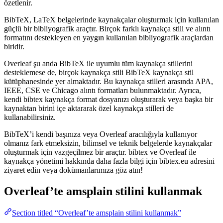
özetlenir.
BibTeX, LaTeX belgelerinde kaynakçalar oluşturmak için kullanılan
güçlü bir bibliyografik araçtır. Birçok farklı kaynakça stili ve alıntı
formatını destekleyen en yaygın kullanılan bibliyografik araçlardan
biridir.
Overleaf şu anda BibTeX ile uyumlu tüm kaynakça stillerini
desteklemese de, birçok kaynakça stili BibTeX kaynakça stil
kütüphanesinde yer almaktadır. Bu kaynakça stilleri arasında APA,
IEEE, CSE ve Chicago alıntı formatları bulunmaktadır. Ayrıca,
kendi bibtex kaynakça format dosyanızı oluşturarak veya başka bir
kaynaktan birini içe aktararak özel kaynakça stilleri de
kullanabilirsiniz.
BibTeX’i kendi başınıza veya Overleaf aracılığıyla kullanıyor
olmanız fark etmeksizin, bilimsel ve teknik belgelerde kaynakçalar
oluşturmak için vazgeçilmez bir araçtır. bibtex ve Overleaf ile
kaynakça yönetimi hakkında daha fazla bilgi için bibtex.eu adresini
ziyaret edin veya dokümanlarımıza göz atın!
Overleaf’te
amsplain
stilini kullanmak
Section titled “Overleaf’te amsplain stilini kullanmak”