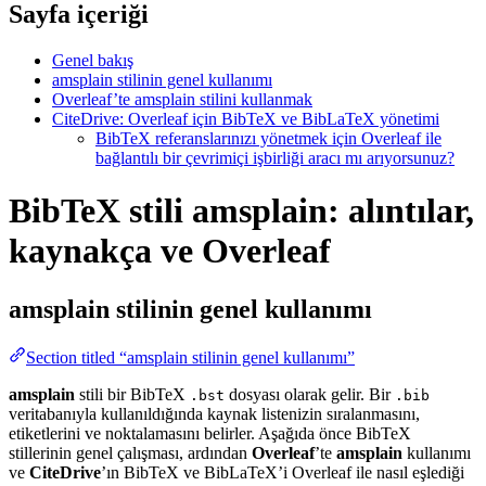
Sayfa içeriği
Genel bakış
amsplain stilinin genel kullanımı
Overleaf’te amsplain stilini kullanmak
CiteDrive: Overleaf için BibTeX ve BibLaTeX yönetimi
BibTeX referanslarınızı yönetmek için Overleaf ile
bağlantılı bir çevrimiçi işbirliği aracı mı arıyorsunuz?
BibTeX stili amsplain: alıntılar,
kaynakça ve Overleaf
amsplain
stilinin genel kullanımı
Section titled “amsplain stilinin genel kullanımı”
amsplain
stili bir BibTeX
dosyası olarak gelir. Bir
.bst
.bib
veritabanıyla kullanıldığında kaynak listenizin sıralanmasını,
etiketlerini ve noktalamasını belirler. Aşağıda önce BibTeX
stillerinin genel çalışması, ardından
Overleaf
’te
amsplain
kullanımı
ve
CiteDrive
’ın BibTeX ve BibLaTeX’i Overleaf ile nasıl eşlediği