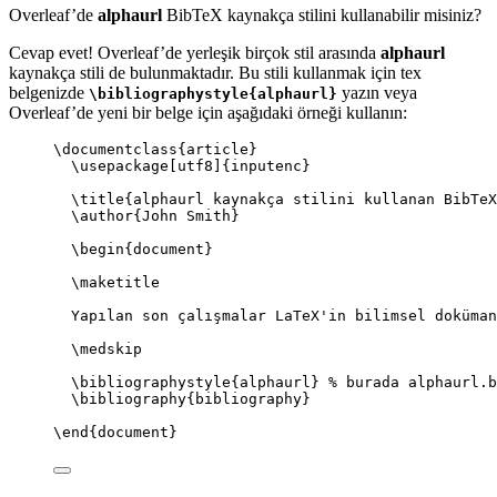
Overleaf’de
alphaurl
BibTeX kaynakça stilini kullanabilir misiniz?
Cevap evet! Overleaf’de yerleşik birçok stil arasında
alphaurl
kaynakça stili de bulunmaktadır. Bu stili kullanmak için tex
belgenizde
yazın veya
\bibliographystyle{alphaurl}
Overleaf’de yeni bir belge için aşağıdaki örneği kullanın:
\documentclass
{
article
}
\usepackage
[
utf8
]{
inputenc
}
\title
{alphaurl kaynakça stilini kullanan BibTeX
\author
{John Smith}
\begin
{
document
}
\maketitle
Yapılan son çalışmalar LaTeX'in bilimsel doküman
\medskip
\bibliographystyle
{alphaurl} 
% burada alphaurl.b
\bibliography
{bibliography}
\end
{
document
}