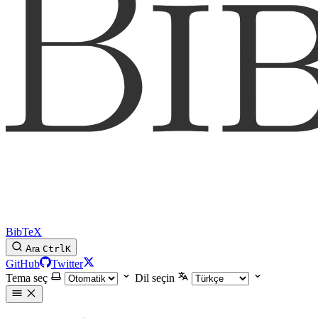
BibTeX
Ara
Ctrl
K
GitHub
Twitter
Tema seç
Dil seçin