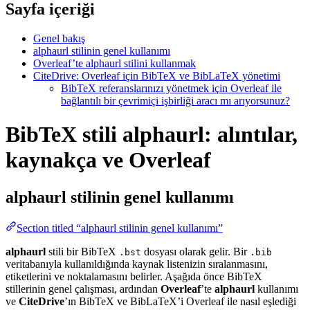
Sayfa içeriği
Genel bakış
alphaurl stilinin genel kullanımı
Overleaf’te alphaurl stilini kullanmak
CiteDrive: Overleaf için BibTeX ve BibLaTeX yönetimi
BibTeX referanslarınızı yönetmek için Overleaf ile
bağlantılı bir çevrimiçi işbirliği aracı mı arıyorsunuz?
BibTeX stili alphaurl: alıntılar,
kaynakça ve Overleaf
alphaurl
stilinin genel kullanımı
Section titled “alphaurl stilinin genel kullanımı”
alphaurl
stili bir BibTeX
dosyası olarak gelir. Bir
.bst
.bib
veritabanıyla kullanıldığında kaynak listenizin sıralanmasını,
etiketlerini ve noktalamasını belirler. Aşağıda önce BibTeX
stillerinin genel çalışması, ardından
Overleaf
’te
alphaurl
kullanımı
ve
CiteDrive
’ın BibTeX ve BibLaTeX’i Overleaf ile nasıl eşlediği