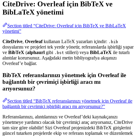
CiteDrive: Overleaf için BibTeX ve
BibLaTeX yönetimi
Section titled “CiteDrive: Overleaf için BibTeX ve BibLaTeX
yönetimi”
CiteDrive
,
Overleaf
kullanan LaTeX yazarları içindir:
.bib
dosyalarını ve projeleri tek yerde yönetir, referanslarda işbirliği yapar
ve
BibTeX
(
alphaurl
gibi
stilleri) veya
BibLaTeX
ile tutarlı
.bst
alıntılar korursunuz. Aşağıdaki metin bibliyografya akışınızı
Overleaf’e bağlar.
BibTeX referanslarınızı yönetmek için Overleaf ile
bağlantılı bir çevrimiçi işbirliği aracı mı
arıyorsunuz?
Section titled “BibTeX referanslarınızı yönetmek için Overleaf ile
bağlantılı bir çevrimiçi işbirliği aracı mı arıyorsunuz?”
Referanslarınızı, alıntılarınızı ve Overleaf’deki kaynakçanızı
yönetmeye yardımcı olacak bir çevrimiçi araç arıyorsanız, CiteDrive
tam size göre olabilir! Sizi Overleaf projenizdeki BibTeX girişlerini
güncel tutarken projelerde ekip ve referans toplamak ve düzenlemek