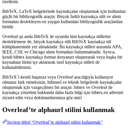
özetlenir.
BibTeX, LaTeX belgelerinde kaynakçalar oluşturmak için kullanılan
güçlü bir bibliyografik araçtır. Birçok farklı kaynakça stili ve alıntı
formatını destekleyen en yaygın kullanılan bibliyografik araçlardan
biridir.
Overleaf şu anda BibTeX ile uyumlu tüm kaynakça stillerini
desteklemese de, birçok kaynakça stili BibTeX kaynakça stil
kütüphanesinde yer almaktadır. Bu kaynakça stilleri arasında APA,
IEEE, CSE ve Chicago alıntı formatları bulunmaktadır. Ayrıca,
kendi bibtex kaynakça format dosyanızı oluşturarak veya başka bir
kaynaktan birini içe aktararak özel kaynakça stilleri de
kullanabilirsiniz.
BibTeX’i kendi başınıza veya Overleaf aracılığıyla kullanıyor
olmanız fark etmeksizin, bilimsel ve teknik belgelerde kaynakçalar
oluşturmak için vazgeçilmez bir araçtır. bibtex ve Overleaf ile
kaynakça yönetimi hakkında daha fazla bilgi için bibtex.eu adresini
ziyaret edin veya dokümanlarımıza göz atın!
Overleaf’te
alphaurl
stilini kullanmak
Section titled “Overleaf’te alphaurl stilini kullanmak”