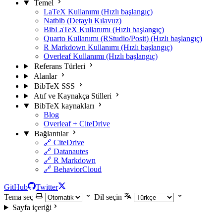
Temel
LaTeX Kullanımı (Hızlı başlangıç)
Natbib (Detaylı Kılavuz)
BibLaTeX Kullanımı (Hızlı başlangıç)
Quarto Kullanımı (RStudio/Posit) (Hızlı başlangıç)
R Markdown Kullanımı (Hızlı başlangıç)
Overleaf Kullanımı (Hızlı başlangıç)
Referans Türleri
Alanlar
BibTeX SSS
Atıf ve Kaynakça Stilleri
BibTeX kaynakları
Blog
Overleaf + CiteDrive
Bağlantılar
🔗 CiteDrive
🔗 Datanautes
🔗 R Markdown
🔗 BehaviorCloud
GitHub
Twitter
Tema seç
Dil seçin
Sayfa içeriği