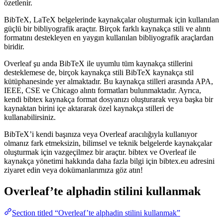
özetlenir.
BibTeX, LaTeX belgelerinde kaynakçalar oluşturmak için kullanılan
güçlü bir bibliyografik araçtır. Birçok farklı kaynakça stili ve alıntı
formatını destekleyen en yaygın kullanılan bibliyografik araçlardan
biridir.
Overleaf şu anda BibTeX ile uyumlu tüm kaynakça stillerini
desteklemese de, birçok kaynakça stili BibTeX kaynakça stil
kütüphanesinde yer almaktadır. Bu kaynakça stilleri arasında APA,
IEEE, CSE ve Chicago alıntı formatları bulunmaktadır. Ayrıca,
kendi bibtex kaynakça format dosyanızı oluşturarak veya başka bir
kaynaktan birini içe aktararak özel kaynakça stilleri de
kullanabilirsiniz.
BibTeX’i kendi başınıza veya Overleaf aracılığıyla kullanıyor
olmanız fark etmeksizin, bilimsel ve teknik belgelerde kaynakçalar
oluşturmak için vazgeçilmez bir araçtır. bibtex ve Overleaf ile
kaynakça yönetimi hakkında daha fazla bilgi için bibtex.eu adresini
ziyaret edin veya dokümanlarımıza göz atın!
Overleaf’te
alphadin
stilini kullanmak
Section titled “Overleaf’te alphadin stilini kullanmak”