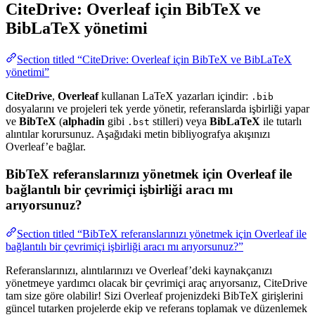
CiteDrive: Overleaf için BibTeX ve
BibLaTeX yönetimi
Section titled “CiteDrive: Overleaf için BibTeX ve BibLaTeX
yönetimi”
CiteDrive
,
Overleaf
kullanan LaTeX yazarları içindir:
.bib
dosyalarını ve projeleri tek yerde yönetir, referanslarda işbirliği yapar
ve
BibTeX
(
alphadin
gibi
stilleri) veya
BibLaTeX
ile tutarlı
.bst
alıntılar korursunuz. Aşağıdaki metin bibliyografya akışınızı
Overleaf’e bağlar.
BibTeX referanslarınızı yönetmek için Overleaf ile
bağlantılı bir çevrimiçi işbirliği aracı mı
arıyorsunuz?
Section titled “BibTeX referanslarınızı yönetmek için Overleaf ile
bağlantılı bir çevrimiçi işbirliği aracı mı arıyorsunuz?”
Referanslarınızı, alıntılarınızı ve Overleaf’deki kaynakçanızı
yönetmeye yardımcı olacak bir çevrimiçi araç arıyorsanız, CiteDrive
tam size göre olabilir! Sizi Overleaf projenizdeki BibTeX girişlerini
güncel tutarken projelerde ekip ve referans toplamak ve düzenlemek