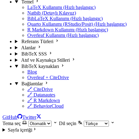
Temel
LaTeX Kullanımı (Hızlı başlangıç)
Natbib (Detaylı Kılavuz)
BibLaTeX Kullanımı (Hızlı başlangıç)
Quarto Kullanımı (RStudio/Posit) (Hızlı başlangıç)
R Markdown Kullanımı (Hızlı başlangıç)
Overleaf Kullanımı (Hızlı başlangıç)
Referans Türleri
Alanlar
BibTeX SSS
Atıf ve Kaynakça Stilleri
BibTeX kaynakları
Blog
Overleaf + CiteDrive
Bağlantılar
🔗 CiteDrive
🔗 Datanautes
🔗 R Markdown
🔗 BehaviorCloud
GitHub
Twitter
Tema seç
Dil seçin
Sayfa içeriği