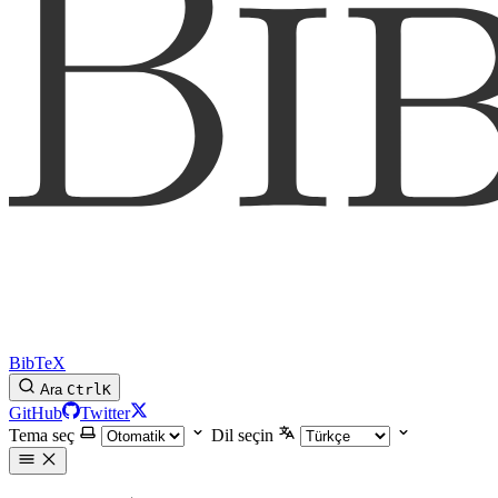
BibTeX
Ara
Ctrl
K
GitHub
Twitter
Tema seç
Dil seçin