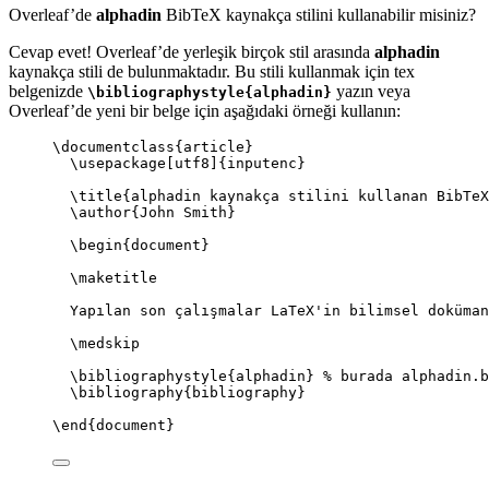
Overleaf’de
alphadin
BibTeX kaynakça stilini kullanabilir misiniz?
Cevap evet! Overleaf’de yerleşik birçok stil arasında
alphadin
kaynakça stili de bulunmaktadır. Bu stili kullanmak için tex
belgenizde
yazın veya
\bibliographystyle{alphadin}
Overleaf’de yeni bir belge için aşağıdaki örneği kullanın:
\documentclass
{
article
}
\usepackage
[
utf8
]{
inputenc
}
\title
{alphadin kaynakça stilini kullanan BibTeX
\author
{John Smith}
\begin
{
document
}
\maketitle
Yapılan son çalışmalar LaTeX'in bilimsel doküman
\medskip
\bibliographystyle
{alphadin} 
% burada alphadin.b
\bibliography
{bibliography}
\end
{
document
}