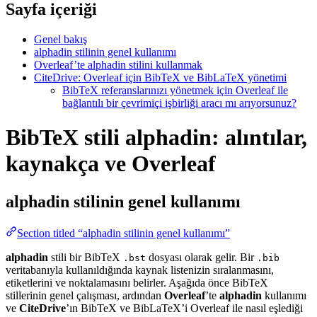
Sayfa içeriği
Genel bakış
alphadin stilinin genel kullanımı
Overleaf’te alphadin stilini kullanmak
CiteDrive: Overleaf için BibTeX ve BibLaTeX yönetimi
BibTeX referanslarınızı yönetmek için Overleaf ile
bağlantılı bir çevrimiçi işbirliği aracı mı arıyorsunuz?
BibTeX stili alphadin: alıntılar,
kaynakça ve Overleaf
alphadin
stilinin genel kullanımı
Section titled “alphadin stilinin genel kullanımı”
alphadin
stili bir BibTeX
dosyası olarak gelir. Bir
.bst
.bib
veritabanıyla kullanıldığında kaynak listenizin sıralanmasını,
etiketlerini ve noktalamasını belirler. Aşağıda önce BibTeX
stillerinin genel çalışması, ardından
Overleaf
’te
alphadin
kullanımı
ve
CiteDrive
’ın BibTeX ve BibLaTeX’i Overleaf ile nasıl eşlediği