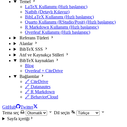
Temel
LaTeX Kullanımı (Hızlı başlangıç)
Natbib (Detaylı Kılavuz)
BibLaTeX Kullanımı (Hızlı başlangıç)
Quarto Kullanımı (RStudio/Posit) (Hızlı başlangıç)
R Markdown Kullanımı (Hızlı başlangıç)
Overleaf Kullanımı (Hızlı başlangıç)
Referans Türleri
Alanlar
BibTeX SSS
Atıf ve Kaynakça Stilleri
BibTeX kaynakları
Blog
Overleaf + CiteDrive
Bağlantılar
🔗 CiteDrive
🔗 Datanautes
🔗 R Markdown
🔗 BehaviorCloud
GitHub
Twitter
Tema seç
Dil seçin
Sayfa içeriği