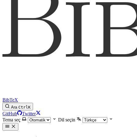
BibTeX
Ara
Ctrl
K
GitHub
Twitter
Tema seç
Dil seçin