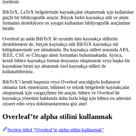
özetlenir.
BibTeX, LaTeX belgelerinde kaynakçalar oluşturmak için kullanılan
güçlü bir bibliyografik araçtır. Birçok farklı kaynakça stili ve alıntı
formatını destekleyen en yaygın kullanılan bibliyografik araçlardan
biridir.
Overleaf şu anda BibTeX ile uyumlu tüm kaynakça stillerini
desteklemese de, birçok kaynakça stili BibTeX kaynakça stil
kütüphanesinde yer almaktadır. Bu kaynakça stilleri arasında APA,
IEEE, CSE ve Chicago alıntı formatları bulunmaktadır. Ayrıca,
kendi bibtex kaynakça format dosyanızı oluşturarak veya başka bir
kaynaktan birini içe aktararak özel kaynakça stilleri de
kullanabilirsiniz.
BibTeX’i kendi başınıza veya Overleaf aracılığıyla kullanıyor
olmanız fark etmeksizin, bilimsel ve teknik belgelerde kaynakçalar
oluşturmak için vazgeçilmez bir araçtır. bibtex ve Overleaf ile
kaynakça yönetimi hakkında daha fazla bilgi için bibtex.eu adresini
ziyaret edin veya dokümanlarımıza göz atın!
Overleaf’te
alpha
stilini kullanmak
Section titled “Overleaf’te alpha stilini kullanmak”