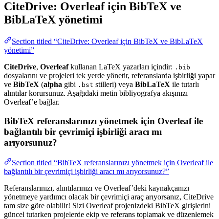
CiteDrive: Overleaf için BibTeX ve
BibLaTeX yönetimi
Section titled “CiteDrive: Overleaf için BibTeX ve BibLaTeX
yönetimi”
CiteDrive
,
Overleaf
kullanan LaTeX yazarları içindir:
.bib
dosyalarını ve projeleri tek yerde yönetir, referanslarda işbirliği yapar
ve
BibTeX
(
alpha
gibi
stilleri) veya
BibLaTeX
ile tutarlı
.bst
alıntılar korursunuz. Aşağıdaki metin bibliyografya akışınızı
Overleaf’e bağlar.
BibTeX referanslarınızı yönetmek için Overleaf ile
bağlantılı bir çevrimiçi işbirliği aracı mı
arıyorsunuz?
Section titled “BibTeX referanslarınızı yönetmek için Overleaf ile
bağlantılı bir çevrimiçi işbirliği aracı mı arıyorsunuz?”
Referanslarınızı, alıntılarınızı ve Overleaf’deki kaynakçanızı
yönetmeye yardımcı olacak bir çevrimiçi araç arıyorsanız, CiteDrive
tam size göre olabilir! Sizi Overleaf projenizdeki BibTeX girişlerini
güncel tutarken projelerde ekip ve referans toplamak ve düzenlemek