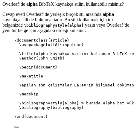
Overleaf’de
alpha
BibTeX kaynakça stilini kullanabilir misiniz?
Cevap evet! Overleaf’de yerleşik birçok stil arasında
alpha
kaynakça stili de bulunmaktadır. Bu stili kullanmak için tex
belgenizde
yazın veya Overleaf’de
\bibliographystyle{alpha}
yeni bir belge için aşağıdaki örneği kullanın:
\documentclass
{
article
}
\usepackage
[
utf8
]{
inputenc
}
\title
{alpha kaynakça stilini kullanan BibTeX re
\author
{John Smith}
\begin
{
document
}
\maketitle
Yapılan son çalışmalar LaTeX'in bilimsel doküman
\medskip
\bibliographystyle
{alpha} 
% burada alpha.bst yük
\bibliography
{bibliography}
\end
{
document
}