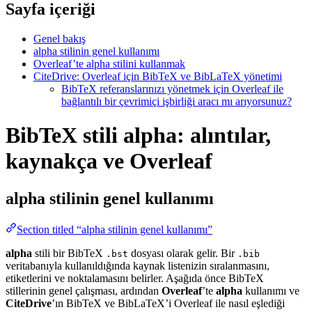
Sayfa içeriği
Genel bakış
alpha stilinin genel kullanımı
Overleaf’te alpha stilini kullanmak
CiteDrive: Overleaf için BibTeX ve BibLaTeX yönetimi
BibTeX referanslarınızı yönetmek için Overleaf ile
bağlantılı bir çevrimiçi işbirliği aracı mı arıyorsunuz?
BibTeX stili alpha: alıntılar,
kaynakça ve Overleaf
alpha
stilinin genel kullanımı
Section titled “alpha stilinin genel kullanımı”
alpha
stili bir BibTeX
dosyası olarak gelir. Bir
.bst
.bib
veritabanıyla kullanıldığında kaynak listenizin sıralanmasını,
etiketlerini ve noktalamasını belirler. Aşağıda önce BibTeX
stillerinin genel çalışması, ardından
Overleaf
’te
alpha
kullanımı ve
CiteDrive
’ın BibTeX ve BibLaTeX’i Overleaf ile nasıl eşlediği