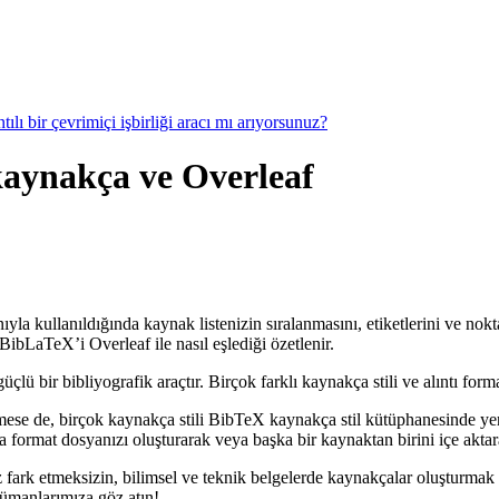
ılı bir çevrimiçi işbirliği aracı mı arıyorsunuz?
, kaynakça ve Overleaf
ıyla kullanıldığında kaynak listenizin sıralanmasını, etiketlerini ve nok
ibLaTeX’i Overleaf ile nasıl eşlediği özetlenir.
 bir bibliyografik araçtır. Birçok farklı kaynakça stili ve alıntı forma
mese de, birçok kaynakça stili BibTeX kaynakça stil kütüphanesinde ye
format dosyanızı oluşturarak veya başka bir kaynaktan birini içe aktarar
 fark etmeksizin, bilimsel ve teknik belgelerde kaynakçalar oluşturmak 
kümanlarımıza göz atın!