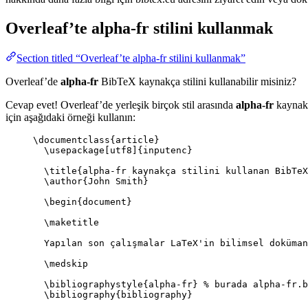
Overleaf’te
alpha-fr
stilini kullanmak
Section titled “Overleaf’te alpha-fr stilini kullanmak”
Overleaf’de
alpha-fr
BibTeX kaynakça stilini kullanabilir misiniz?
Cevap evet! Overleaf’de yerleşik birçok stil arasında
alpha-fr
kaynakç
için aşağıdaki örneği kullanın:
\documentclass
{
article
}
\usepackage
[
utf8
]{
inputenc
}
\title
{alpha-fr kaynakça stilini kullanan BibTeX
\author
{John Smith}
\begin
{
document
}
\maketitle
Yapılan son çalışmalar LaTeX'in bilimsel doküman
\medskip
\bibliographystyle
{alpha-fr} 
% burada alpha-fr.b
\bibliography
{bibliography}