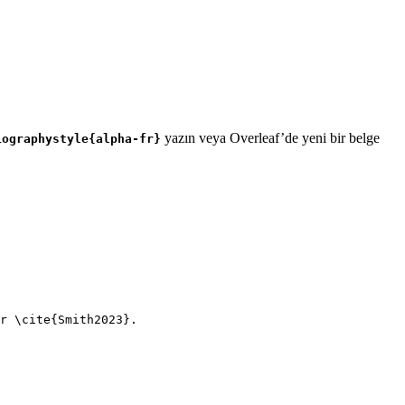
yazın veya Overleaf’de yeni bir belge
iographystyle{alpha-fr}
r 
\cite
{
Smith2023
}.