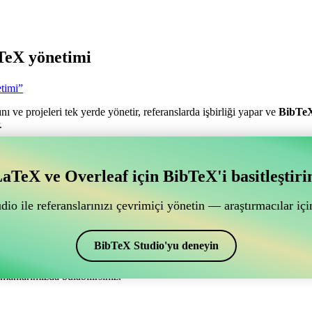
TeX yönetimi
timi”
nı ve projeleri tek yerde yönetir, referanslarda işbirliği yapar ve
BibTe
.
antılı bir çevrimiçi işbirliği aracı mı arıyorsunuz?
aTeX ve Overleaf için BibTeX'i basitleştiri
ğlantılı bir çevrimiçi işbirliği aracı mı arıyorsunuz?”
ye yardımcı olacak bir çevrimiçi araç arıyorsanız, CiteDrive tam size gör
io ile referanslarınızı çevrimiçi yönetin — araştırmacılar için
ak sağlar.
alar ve alıntılar oluşturmak için de kullanabilirsiniz. Overleaf’de kayn
BibTeX Studio'yu deneyin
manlarımızda bulabilirsiniz.