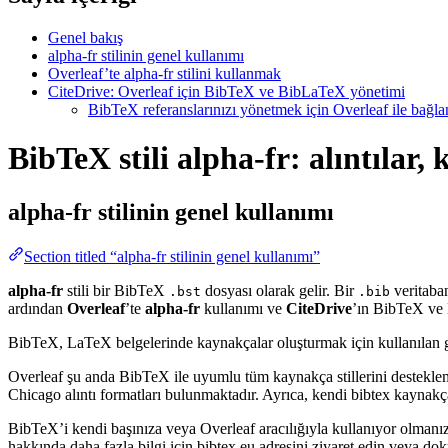
Genel bakış
alpha-fr stilinin genel kullanımı
Overleaf’te alpha-fr stilini kullanmak
CiteDrive: Overleaf için BibTeX ve BibLaTeX yönetimi
BibTeX referanslarınızı yönetmek için Overleaf ile bağlant
BibTeX stili alpha-fr: alıntılar
alpha-fr
stilinin genel kullanımı
Section titled “alpha-fr stilinin genel kullanımı”
alpha-fr
stili bir BibTeX
dosyası olarak gelir. Bir
veritaban
.bst
.bib
ardından
Overleaf
’te
alpha-fr
kullanımı ve
CiteDrive
’ın BibTeX ve B
BibTeX, LaTeX belgelerinde kaynakçalar oluşturmak için kullanılan güçlü
Overleaf şu anda BibTeX ile uyumlu tüm kaynakça stillerini destekle
Chicago alıntı formatları bulunmaktadır. Ayrıca, kendi bibtex kaynakça 
BibTeX’i kendi başınıza veya Overleaf aracılığıyla kullanıyor olmanız
hakkında daha fazla bilgi için bibtex.eu adresini ziyaret edin veya do