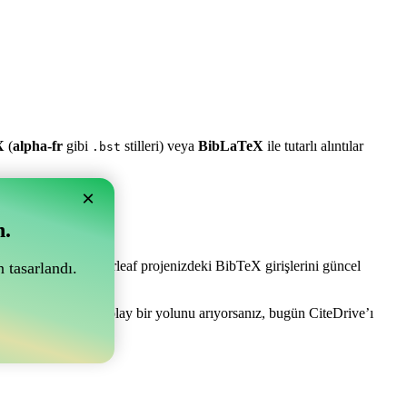
X
(
alpha-fr
gibi
stilleri) veya
BibLaTeX
ile tutarlı alıntılar
.bst
×
n.
e olabilir! Sizi Overleaf projenizdeki BibTeX girişlerini güncel
 tasarlandı.
akçanızı yönetmenin kolay bir yolunu arıyorsanız, bugün CiteDrive’ı