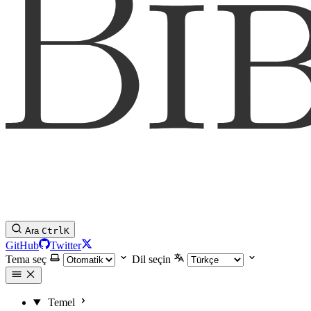
Ara
Ctrl
K
GitHub
Twitter
Tema seç
Dil seçin
Temel