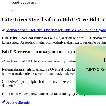
\end
{
document
}
CiteDrive: Overleaf için BibTeX ve BibLa
Section titled “CiteDrive: Overleaf için BibTeX ve BibLaTeX yöne
CiteDrive
,
Overleaf
kullanan LaTeX yazarları içindir:
dosyaları
.bib
korursunuz. Aşağıdaki metin bibliyografya akışınızı Overleaf’e bağlar
BibTeX referanslarınızı yönetmek için Overleaf ile bağl
L
Section titled “BibTeX referanslarınızı yönetmek için Overleaf ile ba
Referanslarınızı, alıntılarınızı ve Overleaf’deki kaynakçanızı yönetme
BibTeX Stud
tutarken projelerde ekip ve referans toplamak ve düzenlemek için olan
CiteDrive’ı ayrıca alpha-fr dahil olmak üzere farklı stillerde kaynakç
deneyin!
Bunu nasıl yapacağınıza dair daha fazla bilgiyi çevrimiçi yardım dokü
Sayfayı düzenle