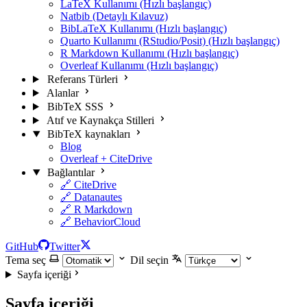
LaTeX Kullanımı (Hızlı başlangıç)
Natbib (Detaylı Kılavuz)
BibLaTeX Kullanımı (Hızlı başlangıç)
Quarto Kullanımı (RStudio/Posit) (Hızlı başlangıç)
R Markdown Kullanımı (Hızlı başlangıç)
Overleaf Kullanımı (Hızlı başlangıç)
Referans Türleri
Alanlar
BibTeX SSS
Atıf ve Kaynakça Stilleri
BibTeX kaynakları
Blog
Overleaf + CiteDrive
Bağlantılar
🔗 CiteDrive
🔗 Datanautes
🔗 R Markdown
🔗 BehaviorCloud
GitHub
Twitter
Tema seç
Dil seçin
Sayfa içeriği
Sayfa içeriği