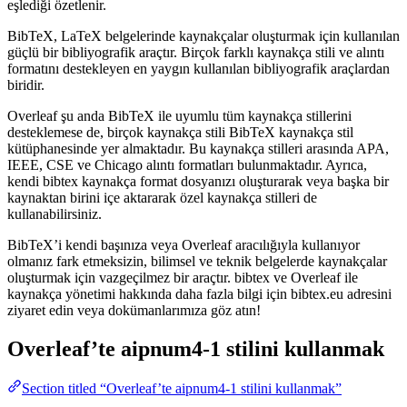
eşlediği özetlenir.
BibTeX, LaTeX belgelerinde kaynakçalar oluşturmak için kullanılan
güçlü bir bibliyografik araçtır. Birçok farklı kaynakça stili ve alıntı
formatını destekleyen en yaygın kullanılan bibliyografik araçlardan
biridir.
Overleaf şu anda BibTeX ile uyumlu tüm kaynakça stillerini
desteklemese de, birçok kaynakça stili BibTeX kaynakça stil
kütüphanesinde yer almaktadır. Bu kaynakça stilleri arasında APA,
IEEE, CSE ve Chicago alıntı formatları bulunmaktadır. Ayrıca,
kendi bibtex kaynakça format dosyanızı oluşturarak veya başka bir
kaynaktan birini içe aktararak özel kaynakça stilleri de
kullanabilirsiniz.
BibTeX’i kendi başınıza veya Overleaf aracılığıyla kullanıyor
olmanız fark etmeksizin, bilimsel ve teknik belgelerde kaynakçalar
oluşturmak için vazgeçilmez bir araçtır. bibtex ve Overleaf ile
kaynakça yönetimi hakkında daha fazla bilgi için bibtex.eu adresini
ziyaret edin veya dokümanlarımıza göz atın!
Overleaf’te
aipnum4-1
stilini kullanmak
Section titled “Overleaf’te aipnum4-1 stilini kullanmak”