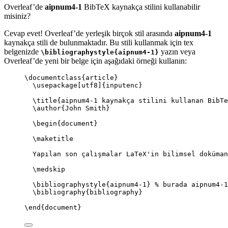
Overleaf’de
aipnum4-1
BibTeX kaynakça stilini kullanabilir
misiniz?
Cevap evet! Overleaf’de yerleşik birçok stil arasında
aipnum4-1
kaynakça stili de bulunmaktadır. Bu stili kullanmak için tex
belgenizde
yazın veya
\bibliographystyle{aipnum4-1}
Overleaf’de yeni bir belge için aşağıdaki örneği kullanın:
\documentclass
{
article
}
\usepackage
[
utf8
]{
inputenc
}
\title
{aipnum4-1 kaynakça stilini kullanan BibTe
\author
{John Smith}
\begin
{
document
}
\maketitle
Yapılan son çalışmalar LaTeX'in bilimsel doküman
\medskip
\bibliographystyle
{aipnum4-1} 
% burada aipnum4-1
\bibliography
{bibliography}
\end
{
document
}