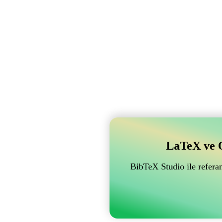
LaTeX ve Ov
BibTeX Studio ile referan