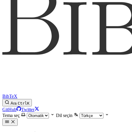
BibTeX
Ara
Ctrl
K
GitHub
Twitter
Tema seç
Dil seçin