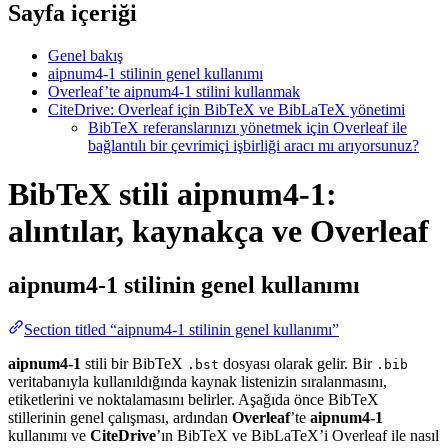
Sayfa içeriği
Genel bakış
aipnum4-1 stilinin genel kullanımı
Overleaf’te aipnum4-1 stilini kullanmak
CiteDrive: Overleaf için BibTeX ve BibLaTeX yönetimi
BibTeX referanslarınızı yönetmek için Overleaf ile
bağlantılı bir çevrimiçi işbirliği aracı mı arıyorsunuz?
BibTeX stili aipnum4-1:
alıntılar, kaynakça ve Overleaf
aipnum4-1
stilinin genel kullanımı
Section titled “aipnum4-1 stilinin genel kullanımı”
aipnum4-1
stili bir BibTeX
dosyası olarak gelir. Bir
.bst
.bib
veritabanıyla kullanıldığında kaynak listenizin sıralanmasını,
etiketlerini ve noktalamasını belirler. Aşağıda önce BibTeX
stillerinin genel çalışması, ardından
Overleaf
’te
aipnum4-1
kullanımı ve
CiteDrive
’ın BibTeX ve BibLaTeX’i Overleaf ile nasıl