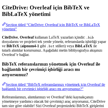
CiteDrive: Overleaf için BibTeX ve
BibLaTeX yönetimi
Section titled “CiteDrive: Overleaf için BibTeX ve BibLaTeX
yönetimi”
CiteDrive
,
Overleaf
kullanan LaTeX yazarları içindir:
.bib
dosyalarını ve projeleri tek yerde yönetir, referanslarda işbirliği yapar
ve
BibTeX
(
aipnum4-1
gibi
stilleri) veya
BibLaTeX
ile
.bst
tutarlı alıntılar korursunuz. Aşağıdaki metin bibliyografya akışınızı
Overleaf’e bağlar.
BibTeX referanslarınızı yönetmek için Overleaf ile
bağlantılı bir çevrimiçi işbirliği aracı mı
arıyorsunuz?
Section titled “BibTeX referanslarınızı yönetmek için Overleaf ile
bağlantılı bir çevrimiçi işbirliği aracı mı arıyorsunuz?”
Referanslarınızı, alıntılarınızı ve Overleaf’deki kaynakçanızı
yönetmeye yardımcı olacak bir çevrimiçi araç arıyorsanız, CiteDrive
tam size göre olabilir! Sizi Overleaf projenizdeki BibTeX girişlerini