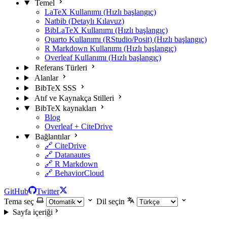
Temel
LaTeX Kullanımı (Hızlı başlangıç)
Natbib (Detaylı Kılavuz)
BibLaTeX Kullanımı (Hızlı başlangıç)
Quarto Kullanımı (RStudio/Posit) (Hızlı başlangıç)
R Markdown Kullanımı (Hızlı başlangıç)
Overleaf Kullanımı (Hızlı başlangıç)
Referans Türleri
Alanlar
BibTeX SSS
Atıf ve Kaynakça Stilleri
BibTeX kaynakları
Blog
Overleaf + CiteDrive
Bağlantılar
🔗 CiteDrive
🔗 Datanautes
🔗 R Markdown
🔗 BehaviorCloud
GitHub
Twitter
Tema seç
Dil seçin
Sayfa içeriği