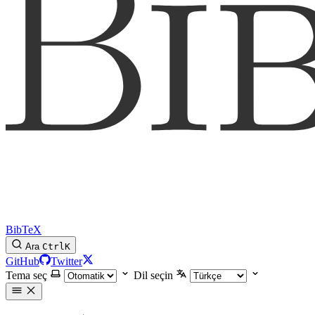
BibTeX
Ara
Ctrl
K
GitHub
Twitter
Tema seç
Dil seçin