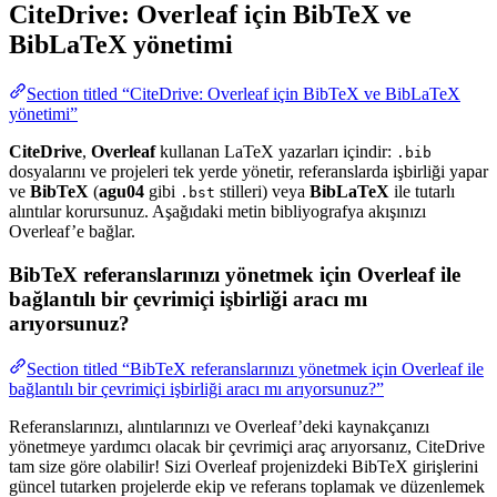
CiteDrive: Overleaf için BibTeX ve
BibLaTeX yönetimi
Section titled “CiteDrive: Overleaf için BibTeX ve BibLaTeX
yönetimi”
CiteDrive
,
Overleaf
kullanan LaTeX yazarları içindir:
.bib
dosyalarını ve projeleri tek yerde yönetir, referanslarda işbirliği yapar
ve
BibTeX
(
agu04
gibi
stilleri) veya
BibLaTeX
ile tutarlı
.bst
alıntılar korursunuz. Aşağıdaki metin bibliyografya akışınızı
Overleaf’e bağlar.
BibTeX referanslarınızı yönetmek için Overleaf ile
bağlantılı bir çevrimiçi işbirliği aracı mı
arıyorsunuz?
Section titled “BibTeX referanslarınızı yönetmek için Overleaf ile
bağlantılı bir çevrimiçi işbirliği aracı mı arıyorsunuz?”
Referanslarınızı, alıntılarınızı ve Overleaf’deki kaynakçanızı
yönetmeye yardımcı olacak bir çevrimiçi araç arıyorsanız, CiteDrive
tam size göre olabilir! Sizi Overleaf projenizdeki BibTeX girişlerini
güncel tutarken projelerde ekip ve referans toplamak ve düzenlemek