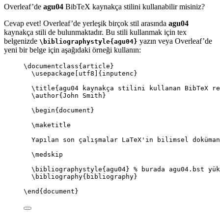
Overleaf’de
agu04
BibTeX kaynakça stilini kullanabilir misiniz?
Cevap evet! Overleaf’de yerleşik birçok stil arasında
agu04
kaynakça stili de bulunmaktadır. Bu stili kullanmak için tex
belgenizde
yazın veya Overleaf’de
\bibliographystyle{agu04}
yeni bir belge için aşağıdaki örneği kullanın:
\documentclass
{
article
}
\usepackage
[
utf8
]{
inputenc
}
\title
{agu04 kaynakça stilini kullanan BibTeX re
\author
{John Smith}
\begin
{
document
}
\maketitle
Yapılan son çalışmalar LaTeX'in bilimsel doküman
\medskip
\bibliographystyle
{agu04} 
% burada agu04.bst yük
\bibliography
{bibliography}
\end
{
document
}