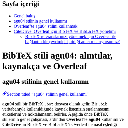
Sayfa içeriği
Genel bakış
agu04 stilinin genel kullanımı
Overleaf’te agu04 stilini kullanmak
CiteDrive: Overleaf için BibTeX ve BibLaTeX yönetimi
BibTeX referanslarınızı yönetmek için Overleaf ile
bağlantılı bir çevrimiçi işbirliği aracı mı arıyorsunuz?
BibTeX stili agu04: alıntılar,
kaynakça ve Overleaf
agu04
stilinin genel kullanımı
Section titled “agu04 stilinin genel kullanımı”
agu04
stili bir BibTeX
dosyası olarak gelir. Bir
.bst
.bib
veritabanıyla kullanıldığında kaynak listenizin sıralanmasını,
etiketlerini ve noktalamasını belirler. Aşağıda önce BibTeX
stillerinin genel çalışması, ardından
Overleaf
’te
agu04
kullanımı ve
CiteDrive
’ın BibTeX ve BibLaTeX’i Overleaf ile nasıl eşlediği