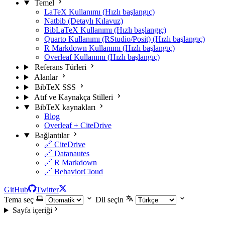
Temel
LaTeX Kullanımı (Hızlı başlangıç)
Natbib (Detaylı Kılavuz)
BibLaTeX Kullanımı (Hızlı başlangıç)
Quarto Kullanımı (RStudio/Posit) (Hızlı başlangıç)
R Markdown Kullanımı (Hızlı başlangıç)
Overleaf Kullanımı (Hızlı başlangıç)
Referans Türleri
Alanlar
BibTeX SSS
Atıf ve Kaynakça Stilleri
BibTeX kaynakları
Blog
Overleaf + CiteDrive
Bağlantılar
🔗 CiteDrive
🔗 Datanautes
🔗 R Markdown
🔗 BehaviorCloud
GitHub
Twitter
Tema seç
Dil seçin
Sayfa içeriği