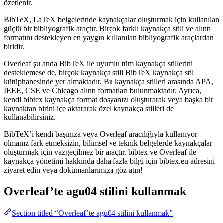
özetlenir.
BibTeX, LaTeX belgelerinde kaynakçalar oluşturmak için kullanılan
güçlü bir bibliyografik araçtır. Birçok farklı kaynakça stili ve alıntı
formatını destekleyen en yaygın kullanılan bibliyografik araçlardan
biridir.
Overleaf şu anda BibTeX ile uyumlu tüm kaynakça stillerini
desteklemese de, birçok kaynakça stili BibTeX kaynakça stil
kütüphanesinde yer almaktadır. Bu kaynakça stilleri arasında APA,
IEEE, CSE ve Chicago alıntı formatları bulunmaktadır. Ayrıca,
kendi bibtex kaynakça format dosyanızı oluşturarak veya başka bir
kaynaktan birini içe aktararak özel kaynakça stilleri de
kullanabilirsiniz.
BibTeX’i kendi başınıza veya Overleaf aracılığıyla kullanıyor
olmanız fark etmeksizin, bilimsel ve teknik belgelerde kaynakçalar
oluşturmak için vazgeçilmez bir araçtır. bibtex ve Overleaf ile
kaynakça yönetimi hakkında daha fazla bilgi için bibtex.eu adresini
ziyaret edin veya dokümanlarımıza göz atın!
Overleaf’te
agu04
stilini kullanmak
Section titled “Overleaf’te agu04 stilini kullanmak”