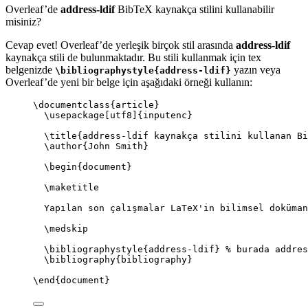
Overleaf’de
address-ldif
BibTeX kaynakça stilini kullanabilir
misiniz?
Cevap evet! Overleaf’de yerleşik birçok stil arasında
address-ldif
kaynakça stili de bulunmaktadır. Bu stili kullanmak için tex
belgenizde
yazın veya
\bibliographystyle{address-ldif}
Overleaf’de yeni bir belge için aşağıdaki örneği kullanın:
\documentclass
{
article
}
\usepackage
[
utf8
]{
inputenc
}
\title
{address-ldif kaynakça stilini kullanan Bi
\author
{John Smith}
\begin
{
document
}
\maketitle
Yapılan son çalışmalar LaTeX'in bilimsel doküman
\medskip
\bibliographystyle
{address-ldif} 
% burada addres
\bibliography
{bibliography}
\end
{
document
}