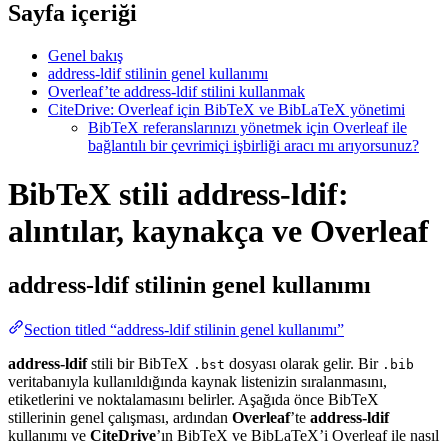
Sayfa içeriği
Genel bakış
address-ldif stilinin genel kullanımı
Overleaf’te address-ldif stilini kullanmak
CiteDrive: Overleaf için BibTeX ve BibLaTeX yönetimi
BibTeX referanslarınızı yönetmek için Overleaf ile
bağlantılı bir çevrimiçi işbirliği aracı mı arıyorsunuz?
BibTeX stili address-ldif:
alıntılar, kaynakça ve Overleaf
address-ldif
stilinin genel kullanımı
Section titled “address-ldif stilinin genel kullanımı”
address-ldif
stili bir BibTeX
dosyası olarak gelir. Bir
.bst
.bib
veritabanıyla kullanıldığında kaynak listenizin sıralanmasını,
etiketlerini ve noktalamasını belirler. Aşağıda önce BibTeX
stillerinin genel çalışması, ardından
Overleaf
’te
address-ldif
kullanımı ve
CiteDrive
’ın BibTeX ve BibLaTeX’i Overleaf ile nasıl