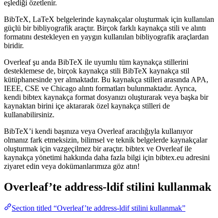
eşlediği özetlenir.
BibTeX, LaTeX belgelerinde kaynakçalar oluşturmak için kullanılan
güçlü bir bibliyografik araçtır. Birçok farklı kaynakça stili ve alıntı
formatını destekleyen en yaygın kullanılan bibliyografik araçlardan
biridir.
Overleaf şu anda BibTeX ile uyumlu tüm kaynakça stillerini
desteklemese de, birçok kaynakça stili BibTeX kaynakça stil
kütüphanesinde yer almaktadır. Bu kaynakça stilleri arasında APA,
IEEE, CSE ve Chicago alıntı formatları bulunmaktadır. Ayrıca,
kendi bibtex kaynakça format dosyanızı oluşturarak veya başka bir
kaynaktan birini içe aktararak özel kaynakça stilleri de
kullanabilirsiniz.
BibTeX’i kendi başınıza veya Overleaf aracılığıyla kullanıyor
olmanız fark etmeksizin, bilimsel ve teknik belgelerde kaynakçalar
oluşturmak için vazgeçilmez bir araçtır. bibtex ve Overleaf ile
kaynakça yönetimi hakkında daha fazla bilgi için bibtex.eu adresini
ziyaret edin veya dokümanlarımıza göz atın!
Overleaf’te
address-ldif
stilini kullanmak
Section titled “Overleaf’te address-ldif stilini kullanmak”