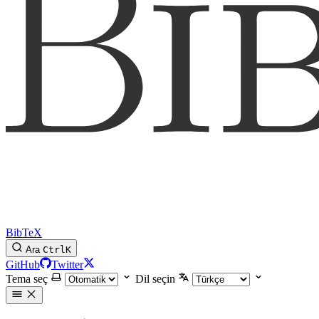
BibTeX
Ara
Ctrl
K
GitHub
Twitter
Tema seç
Dil seçin