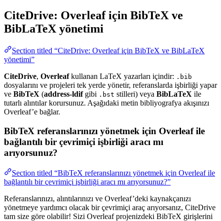
CiteDrive: Overleaf için BibTeX ve
BibLaTeX yönetimi
Section titled “CiteDrive: Overleaf için BibTeX ve BibLaTeX
yönetimi”
CiteDrive
,
Overleaf
kullanan LaTeX yazarları içindir:
.bib
dosyalarını ve projeleri tek yerde yönetir, referanslarda işbirliği yapar
ve
BibTeX
(
address-ldif
gibi
stilleri) veya
BibLaTeX
ile
.bst
tutarlı alıntılar korursunuz. Aşağıdaki metin bibliyografya akışınızı
Overleaf’e bağlar.
BibTeX referanslarınızı yönetmek için Overleaf ile
bağlantılı bir çevrimiçi işbirliği aracı mı
arıyorsunuz?
Section titled “BibTeX referanslarınızı yönetmek için Overleaf ile
bağlantılı bir çevrimiçi işbirliği aracı mı arıyorsunuz?”
Referanslarınızı, alıntılarınızı ve Overleaf’deki kaynakçanızı
yönetmeye yardımcı olacak bir çevrimiçi araç arıyorsanız, CiteDrive
tam size göre olabilir! Sizi Overleaf projenizdeki BibTeX girişlerini