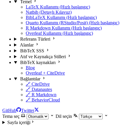
Temel
LaTeX Kullanımı (Hızlı başlangıç)
Natbib (Detaylı Kılavuz)
BibLaTeX Kullanımı (Hızlı başlangıç)
Quarto Kullanımı (RStudio/Posit) (Hızlı başlangıç)
R Markdown Kullanımı (Hızlı başlangıç)
Overleaf Kullanımı (Hızlı başlangıç)
Referans Türleri
Alanlar
BibTeX SSS
Atıf ve Kaynakça Stilleri
BibTeX kaynakları
Blog
Overleaf + CiteDrive
Bağlantılar
🔗 CiteDrive
🔗 Datanautes
🔗 R Markdown
🔗 BehaviorCloud
GitHub
Twitter
Tema seç
Dil seçin
Sayfa içeriği