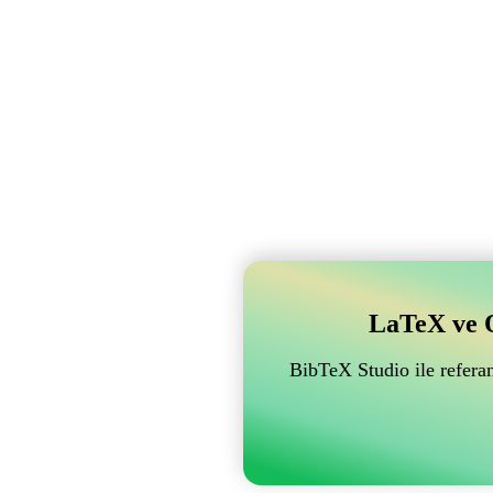
LaTeX ve Ov
BibTeX Studio ile referan