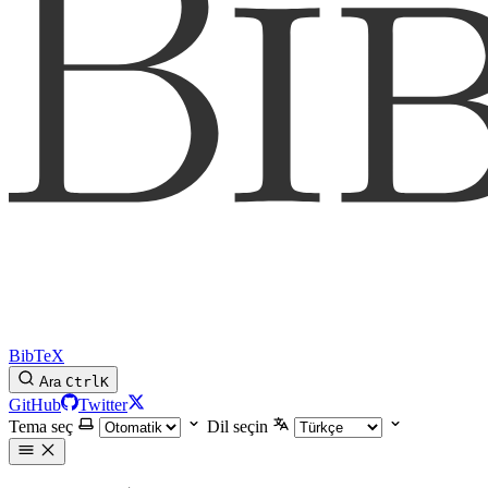
BibTeX
Ara
Ctrl
K
GitHub
Twitter
Tema seç
Dil seçin