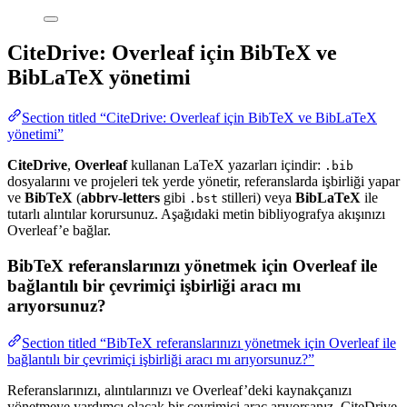
CiteDrive: Overleaf için BibTeX ve
BibLaTeX yönetimi
Section titled “CiteDrive: Overleaf için BibTeX ve BibLaTeX
yönetimi”
CiteDrive
,
Overleaf
kullanan LaTeX yazarları içindir:
.bib
dosyalarını ve projeleri tek yerde yönetir, referanslarda işbirliği yapar
ve
BibTeX
(
abbrv-letters
gibi
stilleri) veya
BibLaTeX
ile
.bst
tutarlı alıntılar korursunuz. Aşağıdaki metin bibliyografya akışınızı
Overleaf’e bağlar.
BibTeX referanslarınızı yönetmek için Overleaf ile
bağlantılı bir çevrimiçi işbirliği aracı mı
arıyorsunuz?
Section titled “BibTeX referanslarınızı yönetmek için Overleaf ile
bağlantılı bir çevrimiçi işbirliği aracı mı arıyorsunuz?”
Referanslarınızı, alıntılarınızı ve Overleaf’deki kaynakçanızı
yönetmeye yardımcı olacak bir çevrimiçi araç arıyorsanız, CiteDrive