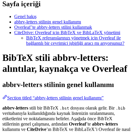
Sayfa içeriği
Genel bakış
abbrv-letters stilinin genel kullanımı
Overleaf’te abbrv-letters stilini kullanmak
CiteDrive: Overleaf için BibTeX ve BibLaTeX yönetimi
BibTeX referanslarınızı yönetmek için Overleaf ile
bağlantılı bir çevrimiçi işbirliği aracı mı arıyorsunuz?
BibTeX stili abbrv-letters:
alıntılar, kaynakça ve Overleaf
abbrv-letters
stilinin genel kullanımı
Section titled “abbrv-letters stilinin genel kullanımı”
abbrv-letters
stili bir BibTeX
dosyası olarak gelir. Bir
.bst
.bib
veritabanıyla kullanıldığında kaynak listenizin sıralanmasını,
etiketlerini ve noktalamasını belirler. Aşağıda önce BibTeX
stillerinin genel çalışması, ardından
Overleaf
’te
abbrv-letters
kullanımı ve
CiteDrive
’ın BibTeX ve BibLaTeX’i Overleaf ile nasıl