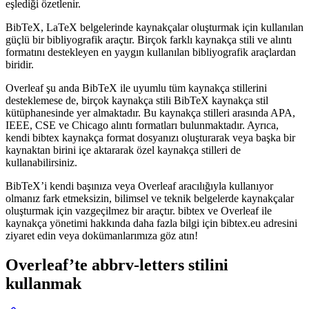
eşlediği özetlenir.
BibTeX, LaTeX belgelerinde kaynakçalar oluşturmak için kullanılan
güçlü bir bibliyografik araçtır. Birçok farklı kaynakça stili ve alıntı
formatını destekleyen en yaygın kullanılan bibliyografik araçlardan
biridir.
Overleaf şu anda BibTeX ile uyumlu tüm kaynakça stillerini
desteklemese de, birçok kaynakça stili BibTeX kaynakça stil
kütüphanesinde yer almaktadır. Bu kaynakça stilleri arasında APA,
IEEE, CSE ve Chicago alıntı formatları bulunmaktadır. Ayrıca,
kendi bibtex kaynakça format dosyanızı oluşturarak veya başka bir
kaynaktan birini içe aktararak özel kaynakça stilleri de
kullanabilirsiniz.
BibTeX’i kendi başınıza veya Overleaf aracılığıyla kullanıyor
olmanız fark etmeksizin, bilimsel ve teknik belgelerde kaynakçalar
oluşturmak için vazgeçilmez bir araçtır. bibtex ve Overleaf ile
kaynakça yönetimi hakkında daha fazla bilgi için bibtex.eu adresini
ziyaret edin veya dokümanlarımıza göz atın!
Overleaf’te
abbrv-letters
stilini
kullanmak