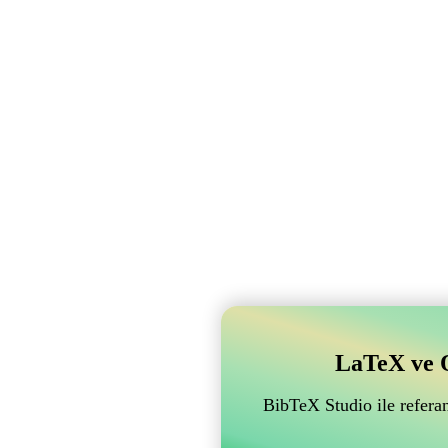
LaTeX ve Ov
BibTeX Studio ile referan