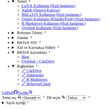
Temel
LaTeX Kullanımı (Hızlı başlangıç)
Natbib (Detaylı Kılavuz)
BibLaTeX Kullanımı (Hızlı başlangıç)
Quarto Kullanımı (RStudio/Posit) (Hızlı başlangıç)
R Markdown Kullanımı (Hızlı başlangıç)
Overleaf Kullanımı (Hızlı başlangıç)
Referans Türleri
Alanlar
BibTeX SSS
Atıf ve Kaynakça Stilleri
BibTeX kaynakları
Blog
Overleaf + CiteDrive
Bağlantılar
🔗 CiteDrive
🔗 Datanautes
🔗 R Markdown
🔗 BehaviorCloud
GitHub
Twitter
Tema seç
Dil seçin
Sayfa içeriği