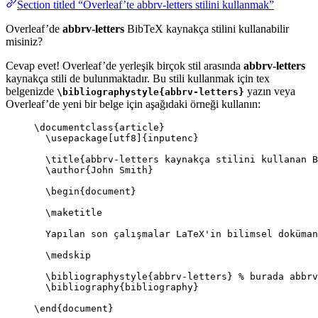
Section titled “Overleaf’te abbrv-letters stilini kullanmak”
Overleaf’de
abbrv-letters
BibTeX kaynakça stilini kullanabilir
misiniz?
Cevap evet! Overleaf’de yerleşik birçok stil arasında
abbrv-letters
kaynakça stili de bulunmaktadır. Bu stili kullanmak için tex
belgenizde
yazın veya
\bibliographystyle{abbrv-letters}
Overleaf’de yeni bir belge için aşağıdaki örneği kullanın:
\documentclass
{
article
}
\usepackage
[
utf8
]{
inputenc
}
\title
{abbrv-letters kaynakça stilini kullanan B
\author
{John Smith}
\begin
{
document
}
\maketitle
Yapılan son çalışmalar LaTeX'in bilimsel doküman
\medskip
\bibliographystyle
{abbrv-letters} 
% burada abbrv
\bibliography
{bibliography}
\end
{
document
}