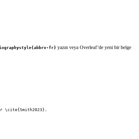
yazın veya Overleaf’de yeni bir belge
iographystyle{abbrv-fr}
r 
\cite
{
Smith2023
}.