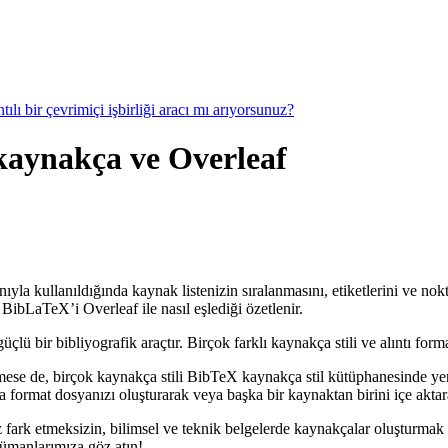
ılı bir çevrimiçi işbirliği aracı mı arıyorsunuz?
, kaynakça ve Overleaf
nıyla kullanıldığında kaynak listenizin sıralanmasını, etiketlerini ve nok
BibLaTeX’i Overleaf ile nasıl eşlediği özetlenir.
 bir bibliyografik araçtır. Birçok farklı kaynakça stili ve alıntı forma
mese de, birçok kaynakça stili BibTeX kaynakça stil kütüphanesinde ye
format dosyanızı oluşturarak veya başka bir kaynaktan birini içe aktarar
 fark etmeksizin, bilimsel ve teknik belgelerde kaynakçalar oluşturmak 
kümanlarımıza göz atın!