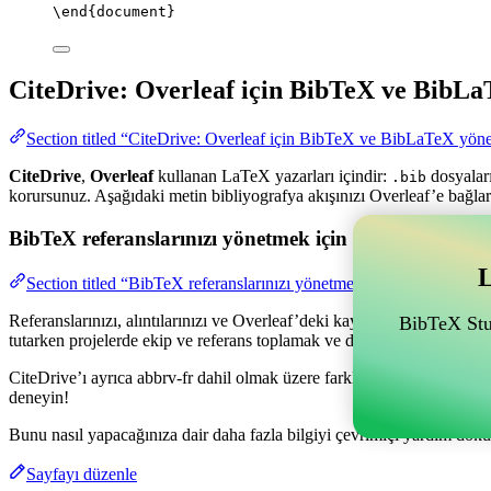
\end
{
document
}
CiteDrive: Overleaf için BibTeX ve BibLa
Section titled “CiteDrive: Overleaf için BibTeX ve BibLaTeX yöne
CiteDrive
,
Overleaf
kullanan LaTeX yazarları içindir:
dosyaları
.bib
korursunuz. Aşağıdaki metin bibliyografya akışınızı Overleaf’e bağlar
BibTeX referanslarınızı yönetmek için Overleaf ile bağl
L
Section titled “BibTeX referanslarınızı yönetmek için Overleaf ile ba
Referanslarınızı, alıntılarınızı ve Overleaf’deki kaynakçanızı yönetme
BibTeX Stud
tutarken projelerde ekip ve referans toplamak ve düzenlemek için olan
CiteDrive’ı ayrıca abbrv-fr dahil olmak üzere farklı stillerde kaynakç
deneyin!
Bunu nasıl yapacağınıza dair daha fazla bilgiyi çevrimiçi yardım dokü
Sayfayı düzenle