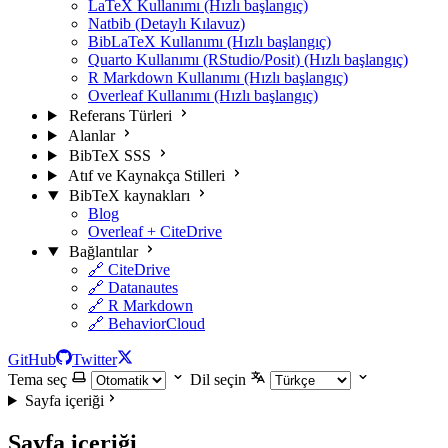
LaTeX Kullanımı (Hızlı başlangıç)
Natbib (Detaylı Kılavuz)
BibLaTeX Kullanımı (Hızlı başlangıç)
Quarto Kullanımı (RStudio/Posit) (Hızlı başlangıç)
R Markdown Kullanımı (Hızlı başlangıç)
Overleaf Kullanımı (Hızlı başlangıç)
Referans Türleri
Alanlar
BibTeX SSS
Atıf ve Kaynakça Stilleri
BibTeX kaynakları
Blog
Overleaf + CiteDrive
Bağlantılar
🔗 CiteDrive
🔗 Datanautes
🔗 R Markdown
🔗 BehaviorCloud
GitHub
Twitter
Tema seç
Dil seçin
Sayfa içeriği
Sayfa içeriği