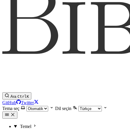
Ara
Ctrl
K
GitHub
Twitter
Tema seç
Dil seçin
Temel