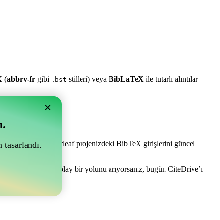
X
(
abbrv-fr
gibi
stilleri) veya
BibLaTeX
ile tutarlı alıntılar
.bst
×
n.
e olabilir! Sizi Overleaf projenizdeki BibTeX girişlerini güncel
 tasarlandı.
akçanızı yönetmenin kolay bir yolunu arıyorsanız, bugün CiteDrive’ı