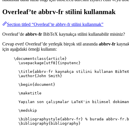
Overleaf’te
abbrv-fr
stilini kullanmak
Section titled “Overleaf’te abbrv-fr stilini kullanmak”
Overleaf’de
abbrv-fr
BibTeX kaynakça stilini kullanabilir misiniz?
Cevap evet! Overleaf’de yerleşik birçok stil arasında
abbrv-fr
kaynakç
için aşağıdaki örneği kullanın:
\documentclass
{
article
}
\usepackage
[
utf8
]{
inputenc
}
\title
{abbrv-fr kaynakça stilini kullanan BibTeX
\author
{John Smith}
\begin
{
document
}
\maketitle
Yapılan son çalışmalar LaTeX'in bilimsel doküman
\medskip
\bibliographystyle
{abbrv-fr} 
% burada abbrv-fr.b
\bibliography
{bibliography}