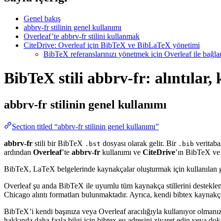
Genel bakış
abbrv-fr stilinin genel kullanımı
Overleaf’te abbrv-fr stilini kullanmak
CiteDrive: Overleaf için BibTeX ve BibLaTeX yönetimi
BibTeX referanslarınızı yönetmek için Overleaf ile bağlant
BibTeX stili abbrv-fr: alıntılar
abbrv-fr
stilinin genel kullanımı
Section titled “abbrv-fr stilinin genel kullanımı”
abbrv-fr
stili bir BibTeX
dosyası olarak gelir. Bir
veritaba
.bst
.bib
ardından
Overleaf
’te
abbrv-fr
kullanımı ve
CiteDrive
’ın BibTeX ve 
BibTeX, LaTeX belgelerinde kaynakçalar oluşturmak için kullanılan güçlü
Overleaf şu anda BibTeX ile uyumlu tüm kaynakça stillerini destekle
Chicago alıntı formatları bulunmaktadır. Ayrıca, kendi bibtex kaynakça 
BibTeX’i kendi başınıza veya Overleaf aracılığıyla kullanıyor olmanız
hakkında daha fazla bilgi için bibtex.eu adresini ziyaret edin veya do