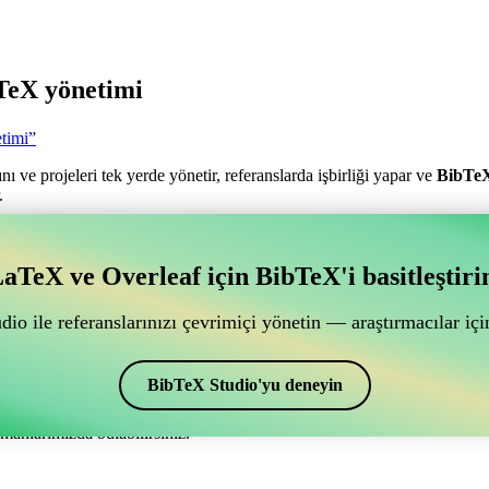
TeX yönetimi
timi”
nı ve projeleri tek yerde yönetir, referanslarda işbirliği yapar ve
BibTe
.
antılı bir çevrimiçi işbirliği aracı mı arıyorsunuz?
aTeX ve Overleaf için BibTeX'i basitleştiri
ğlantılı bir çevrimiçi işbirliği aracı mı arıyorsunuz?”
ye yardımcı olacak bir çevrimiçi araç arıyorsanız, CiteDrive tam size gör
io ile referanslarınızı çevrimiçi yönetin — araştırmacılar için
ak sağlar.
alar ve alıntılar oluşturmak için de kullanabilirsiniz. Overleaf’de kayn
BibTeX Studio'yu deneyin
manlarımızda bulabilirsiniz.