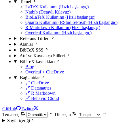
Temel
LaTeX Kullanımı (Hızlı başlangıç)
Natbib (Detaylı Kılavuz)
BibLaTeX Kullanımı (Hızlı başlangıç)
Quarto Kullanımı (RStudio/Posit) (Hızlı başlangıç)
R Markdown Kullanımı (Hızlı başlangıç)
Overleaf Kullanımı (Hızlı başlangıç)
Referans Türleri
Alanlar
BibTeX SSS
Atıf ve Kaynakça Stilleri
BibTeX kaynakları
Blog
Overleaf + CiteDrive
Bağlantılar
🔗 CiteDrive
🔗 Datanautes
🔗 R Markdown
🔗 BehaviorCloud
GitHub
Twitter
Tema seç
Dil seçin
Sayfa içeriği