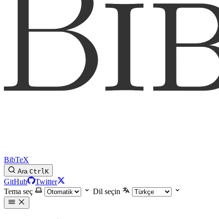
BibTeX
Ara
Ctrl
K
GitHub
Twitter
Tema seç
Dil seçin