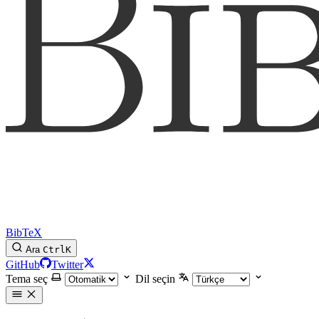
BibTeX
Ara
Ctrl
K
GitHub
Twitter
Tema seç
Dil seçin