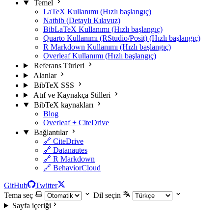
Temel
LaTeX Kullanımı (Hızlı başlangıç)
Natbib (Detaylı Kılavuz)
BibLaTeX Kullanımı (Hızlı başlangıç)
Quarto Kullanımı (RStudio/Posit) (Hızlı başlangıç)
R Markdown Kullanımı (Hızlı başlangıç)
Overleaf Kullanımı (Hızlı başlangıç)
Referans Türleri
Alanlar
BibTeX SSS
Atıf ve Kaynakça Stilleri
BibTeX kaynakları
Blog
Overleaf + CiteDrive
Bağlantılar
🔗 CiteDrive
🔗 Datanautes
🔗 R Markdown
🔗 BehaviorCloud
GitHub
Twitter
Tema seç
Dil seçin
Sayfa içeriği