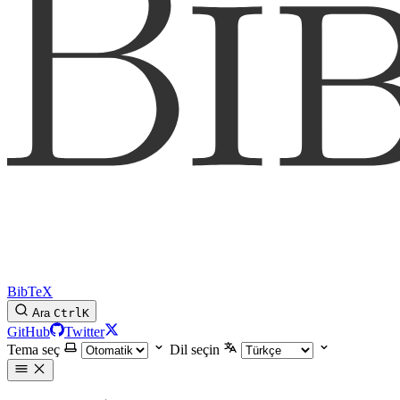
BibTeX
Ara
Ctrl
K
GitHub
Twitter
Tema seç
Dil seçin