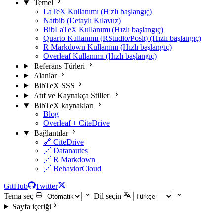
Temel
LaTeX Kullanımı (Hızlı başlangıç)
Natbib (Detaylı Kılavuz)
BibLaTeX Kullanımı (Hızlı başlangıç)
Quarto Kullanımı (RStudio/Posit) (Hızlı başlangıç)
R Markdown Kullanımı (Hızlı başlangıç)
Overleaf Kullanımı (Hızlı başlangıç)
Referans Türleri
Alanlar
BibTeX SSS
Atıf ve Kaynakça Stilleri
BibTeX kaynakları
Blog
Overleaf + CiteDrive
Bağlantılar
🔗 CiteDrive
🔗 Datanautes
🔗 R Markdown
🔗 BehaviorCloud
GitHub
Twitter
Tema seç
Dil seçin
Sayfa içeriği